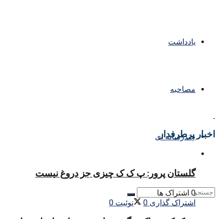
یادداشت
مصاحبه
اخبار پرطرفدار
چندرسانه ای
گلستان پرور: پ ک ک چیزی جز دروغ نیست
0 اشتراک ها
اشتراک گذاری
0
توئیت
0