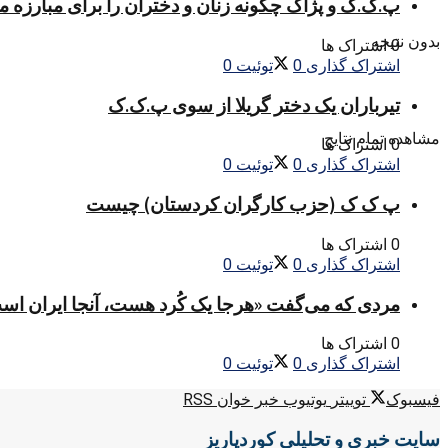
پ.ک.ک و پژاک چگونه زنان و دختران را برای مبارزه 
بدون نتیجه
0 اشتراک ها
اشتراک گذاری
0
توئیت
0
تیرباران یک دختر گریلا از سوی پ.ک.ک
مشاهده تمام نتایج
0 اشتراک ها
اشتراک گذاری
0
توئیت
0
پ ک ک (حزب کارگران کردستان) چیست
0 اشتراک ها
اشتراک گذاری
0
توئیت
0
مردی که می‌گفت «هرجا یک کُرد هست، آنجا ایران اس
0 اشتراک ها
اشتراک گذاری
0
توئیت
0
فیسبوک
توییتر
یوتیوب
خبر خوان RSS
سایت خبری و تحلیلی کوردپاریز