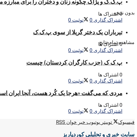
پ.ک.ک و پژاک چگونه زنان و دختران را برای مبارزه 
بدون نتیجه
0 اشتراک ها
اشتراک گذاری
0
توئیت
0
تیرباران یک دختر گریلا از سوی پ.ک.ک
مشاهده تمام نتایج
0 اشتراک ها
اشتراک گذاری
0
توئیت
0
پ ک ک (حزب کارگران کردستان) چیست
0 اشتراک ها
اشتراک گذاری
0
توئیت
0
مردی که می‌گفت «هرجا یک کُرد هست، آنجا ایران اس
0 اشتراک ها
اشتراک گذاری
0
توئیت
0
فیسبوک
توییتر
یوتیوب
خبر خوان RSS
سایت خبری و تحلیلی کوردپاریز