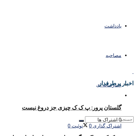
یادداشت
مصاحبه
اخبار پرطرفدار
چندرسانه ای
گلستان پرور: پ ک ک چیزی جز دروغ نیست
0 اشتراک ها
اشتراک گذاری
0
توئیت
0