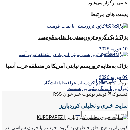
علمی برگزار می‌شود.
پست های مرتبط
یادداشت
پژاک؛ یک گروه تروریستی با نقاب قومیت
10 فوریه 2026
مصاحبه
پژاک به‌مثابه تروریسم نیابتی آمریکا در منطقه غرب آسیا
09 فوریه 2026
چندرسانه ای
برچسب ها:
اقليم كردستان عراق
تحليل
دانشگاه
تهران
روزنامه‌نگاري
شهريور
نشست
فیسبوک
توییتر
یوتیوب
خبر خوان RSS
سایت خبری و تحلیلی کوردپاریز
کوردپاریز، هیچ تعلق خاطری به گروه، حزب و یا جریان سیاسی، در