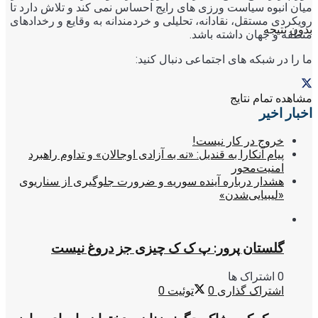
میان انبوه سیاست ورزی های رایج احساس نمی کند و تلاش دارد تا
رویکردی مستقل، نقادانه، تحلیلی و خردمندانه به وقایع و رخدادهای
بدون نتیجه
منطقه و جهان داشته باشد.
ما را در شبکه های اجتماعی دنبال کنید:
مشاهده تمام نتایج
اخبار اخیر
خروج در کار نیست!
پیام آنکارا به قندیل: «نه به آزادی اوجالان» و تداوم راهبرد
امنیت‌محور
هشدار درباره آینده سوریه و ضرورت جلوگیری از سناریوی
«لیبیایی‌شدن»
گلستان پرور: پ ک ک چیزی جز دروغ نیست
0 اشتراک ها
اشتراک گذاری
0
توئیت
0