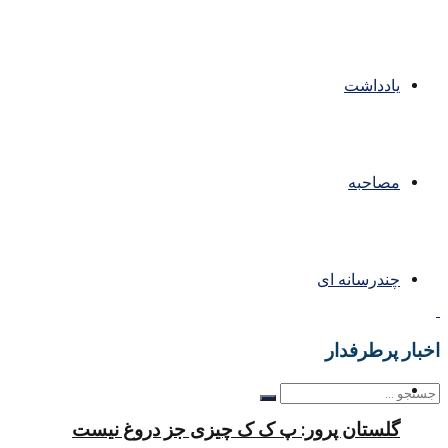
یادداشت
مصاحبه
چندرسانه ای
اخبار پرطرفدار
گلستان پرور: پ ک ک چیزی جز دروغ نیست