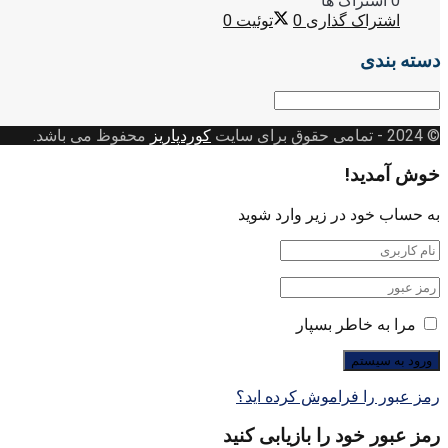
0 اشتراک ها
اشتراک گذاری
0
توئیت
0
دسته بندی
دسته
بندی
© 2024
- تمامی حقوق برای سایت
کوردپاریز
محفوظ می باشد.
خوش آمدید!
به حساب خود در زیر وارد شوید
مرا به خاطر بسپار
رمز عبور را فراموش کرده اید؟
رمز عبور خود را بازیابی کنید