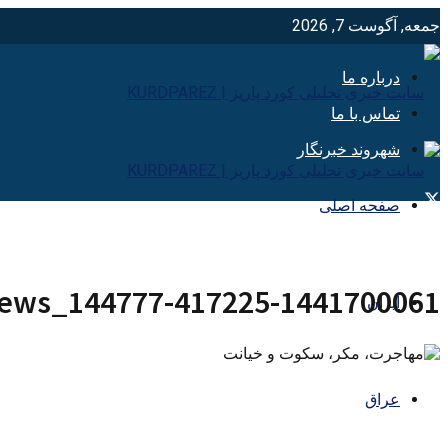
جمعه, آگوست 7, 2026
درباره ما
تماس با ما
شهروند خبرنگار
صفحه اصلی
ews_144777-417225-1441700061
ایران
عراق