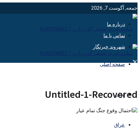
جمعه, آگوست 7, 2026
درباره ما
تماس با ما
شهروند خبرنگار
صفحه اصلی
Untitled-1-Recovered
ایران
عراق