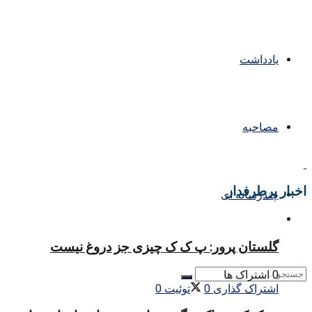
یادداشت
مصاحبه
اخبار پرطرفدار
چندرسانه ای
گلستان پرور: پ ک ک چیزی جز دروغ نیست
0 اشتراک ها
اشتراک گذاری
0
توئیت
0