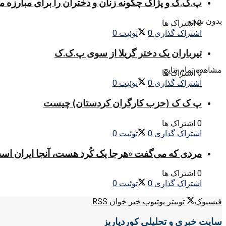
پ.ک.ک و پژاک چگونه زنان و دختران را برای مبارزه 
بدون نتیجه
0 اشتراک ها
اشتراک گذاری
0
توئیت
0
تیرباران یک دختر گریلا از سوی پ.ک.ک
مشاهده تمام نتایج
0 اشتراک ها
اشتراک گذاری
0
توئیت
0
پ ک ک (حزب کارگران کردستان) چیست
0 اشتراک ها
اشتراک گذاری
0
توئیت
0
مردی که می‌گفت «هرجا یک کُرد هست، آنجا ایران اس
0 اشتراک ها
اشتراک گذاری
0
توئیت
0
فیسبوک
توییتر
یوتیوب
خبر خوان RSS
سایت خبری و تحلیلی کوردپاریز