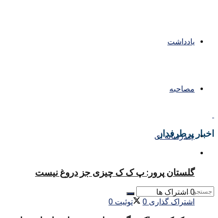
یادداشت
مصاحبه
اخبار پرطرفدار
چندرسانه ای
گلستان پرور: پ ک ک چیزی جز دروغ نیست
0 اشتراک ها
اشتراک گذاری
0
توئیت
0