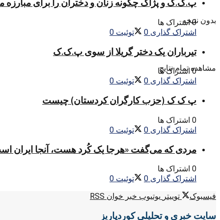
پ.ک.ک و پژاک چگونه زنان و دختران را برای مبارزه 
بدون نتیجه
0 اشتراک ها
اشتراک گذاری
0
توئیت
0
تیرباران یک دختر گریلا از سوی پ.ک.ک
مشاهده تمام نتایج
0 اشتراک ها
اشتراک گذاری
0
توئیت
0
پ ک ک (حزب کارگران کردستان) چیست
0 اشتراک ها
اشتراک گذاری
0
توئیت
0
مردی که می‌گفت «هرجا یک کُرد هست، آنجا ایران اس
0 اشتراک ها
اشتراک گذاری
0
توئیت
0
فیسبوک
توییتر
یوتیوب
خبر خوان RSS
سایت خبری و تحلیلی کوردپاریز