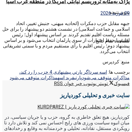
پژاک به‌مثابه تروریسم نیابتی آمریکا در منطقه غرب آسیا
بدون نتیجه
09 فوریه 2026
جبهه مقابل حزب دمکرات (اتحادیه میهنی، جنبش تغییر، اتحاد
اسلامی و جماعت اسلامی) در نشست هشتم دو پیشنهاد را برای حل
مسئله ریاست اقلیم تقدیم کردند. بر اساس پیشنهاد اول؛ رئیس
اقلیم با حفظ اختیارات از سوی پارلمان انتخاب می‌شود و بر اساس
مشاهده تمام نتایج
پیشنهاد دوم؛ رئیس اقلیم با رأی مستقیم مردم و با سمتی تشریفاتی
انتخاب می‌گردد.
منبع: کردپرس
برچسب ها:
اسه سرد
اگر پارتي پیشنهادی 4 حزب را رد کند،
مذاکرات متوقف می‌شود
پارتي
فرید اسه
مذاکرات متوقف می‌شود
فیسبوک
توییتر
یوتیوب
خبر خوان RSS
سایت خبری و تحلیلی کوردپاریز
کوردپاریز، هیچ تعلق خاطری به گروه، حزب و یا جریان سیاسی، در
میان انبوه سیاست ورزی های رایج احساس نمی کند و تلاش دارد تا
رویکردی مستقل، نقادانه، تحلیلی و خردمندانه به وقایع و رخدادهای