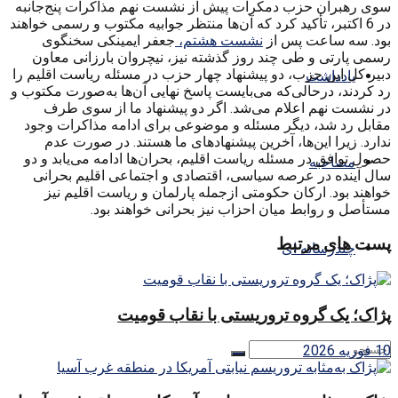
سوی رهبران حزب دمکرات پیش از نشست نهم مذاکرات پنج‌جانبه
در 6 اکتبر، تأکید کرد که آن‌ها منتظر جوابیه مکتوب و رسمی خواهند
بود. سه ساعت پس از
نشست هشتم،
جعفر ایمینکی سخنگوی
رسمی پارتی و طی چند روز گذشته نیز، نیچروان بارزانی معاون
دبیر کل این حزب، دو پیشنهاد چهار حزب در مسئله ریاست اقلیم را
یادداشت
رد کردند، درحالی‌که می‌بایست پاسخ نهایی آن‌ها به‌صورت مکتوب و
در نشست نهم اعلام می‌شد. اگر دو پیشنهاد ما از سوی طرف
مقابل رد شد، دیگر مسئله و موضوعی برای ادامه مذاکرات وجود
ندارد. زیرا این‌ها، آخرین پیشنهادهای ما هستند. در صورت عدم
حصول توافق در مسئله ریاست اقلیم، بحران‌ها ادامه می‌یابد و دو
مصاحبه
سال آینده در عرصه سیاسی، اقتصادی و اجتماعی اقلیم بحرانی
خواهند بود. ارکان حکومتی ازجمله پارلمان و ریاست اقلیم نیز
مستأصل و روابط میان احزاب نیز بحرانی خواهند بود.
پست های مرتبط
چندرسانه ای
پژاک؛ یک گروه تروریستی با نقاب قومیت
10 فوریه 2026