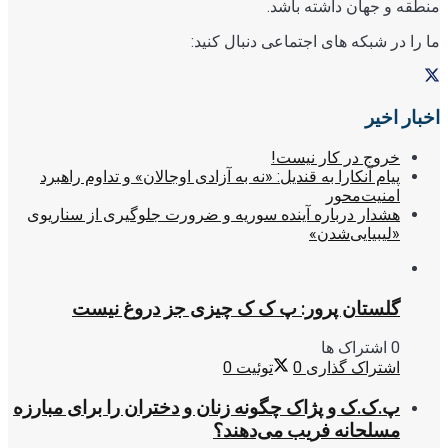
منطقه و جهان داشته باشد.
ما را در شبکه های اجتماعی دنبال کنید:
اخبار اخیر
خروج در کار نیست!
پیام آنکارا به قندیل: «نه به آزادی اوجالان» و تداوم راهبرد
امنیت‌محور
هشدار درباره آینده سوریه و ضرورت جلوگیری از سناریوی
«لیبیایی‌شدن»
گلستان پرور: پ ک ک چیزی جز دروغ نیست
0 اشتراک ها
اشتراک گذاری
0
توئیت
0
پ.ک.ک و پژاک چگونه زنان و دختران را برای مبارزه
مسلحانه فریب می‌دهند؟