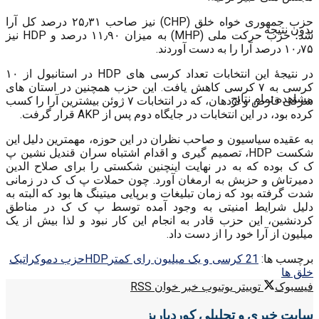
حزب جمهوری خواه خلق (CHP) نیز صاحب ۲۵٫۳۱ درصد کل آرا
بدون نتیجه
شد؛ حزب حرکت ملی (MHP) به میزان ۱۱٫۹۰ درصد و HDP نیز
۱۰٫۷۵ درصد آرا را به دست آوردند.
در نتیجۀ این انتخابات تعداد کرسی های ‌HDP در استانبول از ۱۰
کرسی به ۷ کرسی کاهش یافت. این حزب همچنین در استان های
مشاهده تمام نتایج
شرقی قارص و اردهان، که در انتخابات ۷ ژوئن بیشترین آرا را کسب
کرده بود، در این انتخابات در جایگاه دوم پس از AKP قرار گرفت.
به عقیده سیاسیون و صاحب نظران در این حوزه، مهمترین دلیل این
شکست HDP، تصمیم گیری و اقدام اشتباه سران قندیل نشین پ
ک ک بوده که به در نهایت اینچنین شکستی را برای صلاح الدین
دمیرتاش و حزبش به ارمغان آورد. چون حملات پ ک ک در زمانی
شدت گرفته بود که زمان تبلیغات و برپایی میتینگ ها بود که البته به
دلیل شرایط امنیتی به وجود آمده توسط پ ک ک در مناطق
کردنشین، این حزب قادر به انجام این کار نبود و لذا بیش از یک
میلیون از آرا خود را از دست داد.
برچسب ها:
21 کرسی و یک میلیون رای کمتر
HDP
حزب دموکراتیک
خلق ها
فیسبوک
توییتر
یوتیوب
خبر خوان RSS
سایت خبری و تحلیلی کوردپاریز