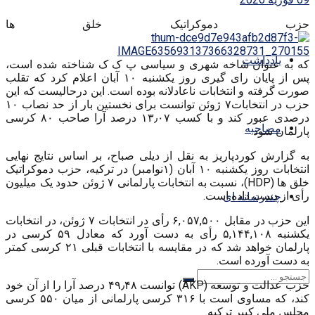
حزب دموکراتیک خلق ها
یادداشت
که به عنوان شاخه شهری و سیاسی پ ک ک شناخته شده است،
پس از پایان رای گیری روز یکشنبه ۱۰ آبان اعلام کرد که تقلب
صورت گرفته و انتخابات ناعادلانه بوده است. این درحالیست که این
حزب در انتخابات۷ ژوئن توانست برای نخستین بار از حد نصاب ۱۰
درصدی عبور کند و با کسب ۱۳٫۰۷ درصد آرا صاحب ۸۰ کرسی
مصاحبه
پارلمان شود.
به گزارش کوردپاریز به نقل از دیلی صباح، بر اساس نتایج نهایی
انتخابات روز یکشنبه ۱۰ آبان (۱نوامبر) در ترکیه، حزب دموکراتیک
خلق ها (HDP)، نسبت به انتخابات پارلمانی ۷ ژوئن حدود یک میلیون
رأی از دست داده است.
چندرسانه ای
این حزب در مقابل ۶,۰۵۷,۵۰۰ رأی در انتخابات ۷ ژوئن، در انتخابات
یکشنبه ۵,۱۴۴,۱۰۸ رأی به دست آورد که معادل ۵۹ کرسی در
پارلمان خواهد شد که در مقایسه با انتخابات قبلی ۲۱ کرسی کمتر
به دست آورده است.
حزب عدالت و توسعه (AKP) توانست ۴۹٫۴۸ درصد آرا را از آن خود
کند، که مساوی است با ۳۱۶ کرسی پارلمانی از میان ۵۵۰ کرسی
مجلس ملی کبیر ترکیه.