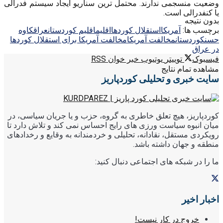
وضعیت منسجمی ندارند. محتمل ترین سناریو ایجاد سیستم فدرالی
یا کنفدرالی است.
بدون نتیجه
برچسب ها:
آمریکا
استقلال کوردها
اقلیم
اقلیم کوردستان
عراق
کاوه
حسن
کوردستان
مخالفت آمریکا
مخالفت آمریکا برای استقلال کوردها
در عراق
فیسبوک
توییتر
یوتیوب
خبر خوان RSS
مشاهده تمام نتایج
سایت خبری و تحلیلی کوردپاریز
کوردپاریز، هیچ تعلق خاطری به گروه، حزب و یا جریان سیاسی، در
میان انبوه سیاست ورزی های رایج احساس نمی کند و تلاش دارد تا
رویکردی مستقل، نقادانه، تحلیلی و خردمندانه به وقایع و رخدادهای
منطقه و جهان داشته باشد.
ما را در شبکه های اجتماعی دنبال کنید:
اخبار اخیر
خروج در کار نیست!