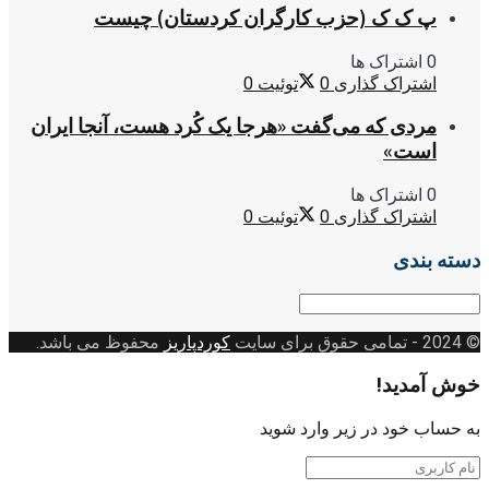
پ ک ک (حزب کارگران کردستان) چیست
0 اشتراک ها
اشتراک گذاری
0
توئیت
0
مردی که می‌گفت «هرجا یک کُرد هست، آنجا ایران
است»
0 اشتراک ها
اشتراک گذاری
0
توئیت
0
دسته بندی
دسته
بندی
© 2024
- تمامی حقوق برای سایت
کوردپاریز
محفوظ می باشد.
خوش آمدید!
به حساب خود در زیر وارد شوید