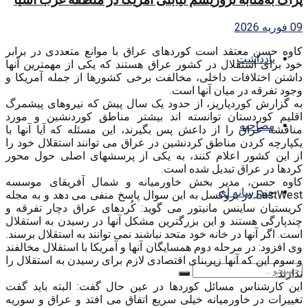
09 فوریه 2026
کاوه حسن معتقد است کوردهای عراق با موانع متعددی در برابر
یادداشت
خود برای استقلال در کشور عراق هستند که یکی از مهمترین آنها
داشتن اختلافات داخلی، مخالفت برخی کشورها از جمله آمریکا و
وجود تفرقه در میان آنها است.
به گزارش کوردپاریز، از حدود یک سال پیش که نیروهای پیشمرگ
اقلیم کوردستان توانسته اند بیشتر مناطق کوردنشین و مورد
مصاحبه
مناقشه عراق را از داعش پس بگیرند، این مسئله که آیا آنها با
یکپارچه کردن مناطق کردنشین در عراق می توانند استقلال خود را
از این کشور اعلام کنند، به یکی از پرسشهای اصلی حول محور
کردها در عراق تبدیل شده است.
کاوه حسن، مدیر بخش خاورمیانه و شمال آفریقای موسسه
چندرسانه ای
EastWest در بروکسل به این سوال پاسخ منفی می دهد و به مجله
کریستیان ساینس مانیتور می گوید: کُردهای عراق دچار تفرقه و
چندپارگی هستند و این بزرگترین مشکل آنها در رسیدن به استقلال
است. اگر آنها در خانه خود متحد نباشند نمی توانند به استقلال برسند.
وی افزود: در مرحله دوم همسایگان آنها و آمریکا با استقلال مخالفند
و سوم این که آنها زیربنای اقتصادی لازم برای رسیدن به استقلال را
ندارند.
این کارشناس مسائل کوردها در عین حال گفت: البته باید گفت
تغییرات در خاورمیانه خیلی سریع اتفاق می افتد و عراق و سوریه