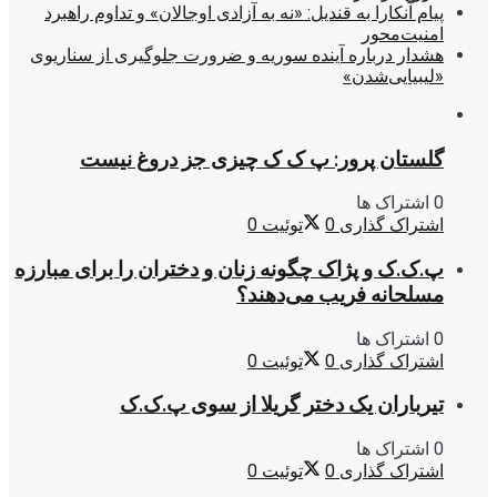
پیام آنکارا به قندیل: «نه به آزادی اوجالان» و تداوم راهبرد
امنیت‌محور
هشدار درباره آینده سوریه و ضرورت جلوگیری از سناریوی
«لیبیایی‌شدن»
گلستان پرور: پ ک ک چیزی جز دروغ نیست
0 اشتراک ها
اشتراک گذاری
0
توئیت
0
پ.ک.ک و پژاک چگونه زنان و دختران را برای مبارزه
مسلحانه فریب می‌دهند؟
0 اشتراک ها
اشتراک گذاری
0
توئیت
0
تیرباران یک دختر گریلا از سوی پ.ک.ک
0 اشتراک ها
اشتراک گذاری
0
توئیت
0