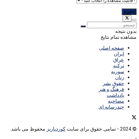
بدون نتیجه
مشاهده تمام نتایج
صفحه اصلی
ایران
عراق
ترکیه
سوریه
زنان
حقوق بشر
فرهنگ و هنر
یادداشت
مصاحبه
چندرسانه ای
© 2024
- تمامی حقوق برای سایت
کوردپاریز
محفوظ می باشد.