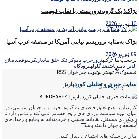
پژاک؛ یک گروه تروریستی با نقاب قومیت
10 فوریه 2026
یادداشت
پژاک به‌مثابه تروریسم نیابتی آمریکا در منطقه غرب آسیا
09 فوریه 2026
مصاحبه
برچسب ها:
ترکیه
ترور
حزب دموکراتیک خلق ها
دیاربکر
سوقصد
صلاح
الدین دمیرتاش
ضد گلوله
فرودگاه
فیسبوک
توییتر
یوتیوب
خبر خوان RSS
سایت خبری و تحلیلی کوردپاریز
چندرسانه ای
کوردپاریز، هیچ تعلق خاطری به گروه، حزب و یا جریان سیاسی، در
میان انبوه سیاست ورزی های رایج احساس نمی کند و تلاش دارد تا
رویکردی مستقل، نقادانه، تحلیلی و خردمندانه به وقایع و رخدادهای
منطقه و جهان داشته باشد.
ما را در شبکه های اجتماعی دنبال کنید: