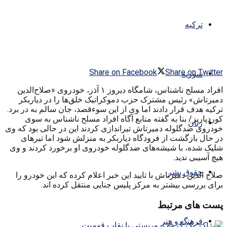
ترکیه
Share on Facebook
Share on Twitter
سوریه
افراد مسلح ناشناس، شامگاه دیروز ۱ آذر، خودروی «صلاح‌الدین
دمیرتاش» رئیس مشترک حزب دموکراتیک خلق‌ها را در دیاربکر
ترکیه هدف قرار دادند اما وی از این سوءقصد، جان سالم به در برد.
کوردپاریز/ بنا به گفته منابع آگاه افراد مسلح ناشناس به سوی
زنان
خودروی ضدگلوله دمیرتاش تیراندازی کردند این در حالی بود که وی
در حال بازگشت از فرودگاه دیاربکر به منزلش شود اما تیرهای
شلیک شده، با شیشه‌های ضدگلوله خودروی او برخورد کردند و وی
هیچ آسیبی ندید.
حقوق بشر
صلاح الدین دمیرتاش با تایید این خبر اعلام کرده که این خودرو را
برای بررسی بیشتر به مرکز پلیس جنایی منتقل کرده اند.
پست های مرتبط
فرهنگ و هنر