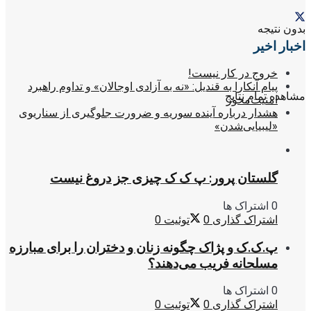
بدون نتیجه
اخبار اخیر
خروج در کار نیست!
پیام آنکارا به قندیل: «نه به آزادی اوجالان» و تداوم راهبرد
مشاهده تمام نتایج
امنیت‌محور
هشدار درباره آینده سوریه و ضرورت جلوگیری از سناریوی
«لیبیایی‌شدن»
گلستان پرور: پ ک ک چیزی جز دروغ نیست
0 اشتراک ها
اشتراک گذاری
0
توئیت
0
پ.ک.ک و پژاک چگونه زنان و دختران را برای مبارزه
مسلحانه فریب می‌دهند؟
0 اشتراک ها
اشتراک گذاری
0
توئیت
0