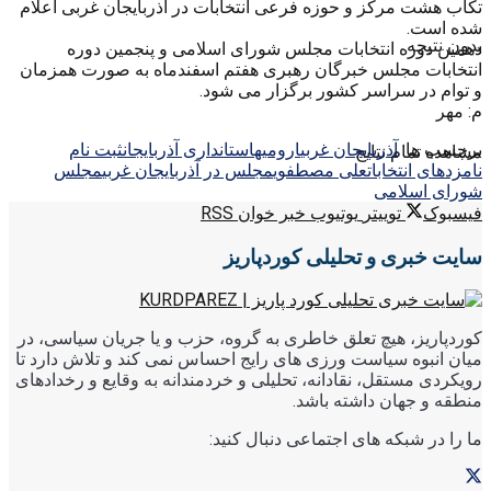
تکاب هشت مرکز و حوزه فرعی انتخابات در آذربایجان غربی اعلام
شده است.
بدون نتیجه
دهمین دوره انتخابات مجلس شورای اسلامی و پنجمین دوره
انتخابات مجلس خبرگان رهبری هفتم اسفندماه به صورت همزمان
و توام در سراسر کشور برگزار می شود.
م: مهر
برچسب ها:
آذربایجان غربی
ارومیه
استانداری آذربایجان
ثبت نام
مشاهده تمام نتایج
نامزدهای انتخابات
علی مصطفوی
مجلس در آذربایجان غربی
مجلس
شورای اسلامی
فیسبوک
توییتر
یوتیوب
خبر خوان RSS
سایت خبری و تحلیلی کوردپاریز
کوردپاریز، هیچ تعلق خاطری به گروه، حزب و یا جریان سیاسی، در
میان انبوه سیاست ورزی های رایج احساس نمی کند و تلاش دارد تا
رویکردی مستقل، نقادانه، تحلیلی و خردمندانه به وقایع و رخدادهای
منطقه و جهان داشته باشد.
ما را در شبکه های اجتماعی دنبال کنید: