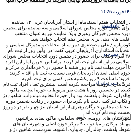
09 فوریه 2026
در انتخابات هفتم اسفندماه از استان آذربایجان غربی ۱۲ نماینده
یادداشت
برای دهمین دوره مجلس شورای اسلامی و سه نماینده برای پنجمین
دوره مجلس خبرگان رهبری و یک نماینده نیز به عنوان منتخب
اقلیت های دینی برای مجلس دهم انتخاب خواهند شد.
کودرپاریز/ علی مصطفوی دبیر ستاد انتخابات و مدیرکل سیاسی و
انتخابات استانداری آذربایجان غربی گفت: در اولین روز از ثبت نام
مصاحبه
۳۸ نفر داوطلب برای حضور در دهمین دوره انتخابات مجلس شورای
اسلامی در این استان ثبت نام کردند. براساس آخرین آمار این افراد
تا آخرین مهلت ثبت نام روز شنبه با حضور در ۹ فرمانداری مرکز و
حوزه اصلی استان آذربایجان غربی نسبت به ثبت نام اقدام کردند
افزود: تا ساعت ۹ روز یکشنبه هنوز کسی برای ثبت نام به
چندرسانه ای
فرمانداری ارومیه مراجعه نکرده است. بیشترین تعداد افراد ثبت نام
کننده در نخستین روز با هشت نفر مربوط به حوزه انتخابیه ماکو،
چالدران، شوط و پلدشت بود و از حوزه انتخابیه میاندوآب، شاهین دژ
و تکاب نیز کسی ثبت نام نکرد. برای حضور در رقابت پنجمین دوره
انتخابات مجلس خبرگان رهبری از این استان نیز چهار نفر در دو روز
نخست ثبت نام کرده اند.
شهرستان های ارومیه، خوی، سلماس، ماکو، نقده، پیرانشهر،
مهاباد، بوکان و میاندوآب ۹ مرکز حوزه اصلی و شهرستان های
شوط، پلدشت، چالدران، چایپاره، اشنویه، سردشت، شاهین دژ و