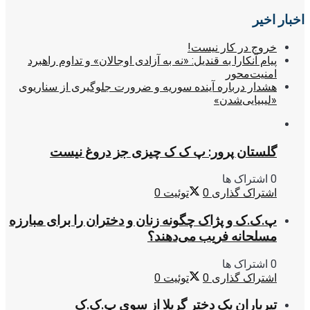
اخبار اخیر
خروج در کار نیست!
پیام آنکارا به قندیل: «نه به آزادی اوجالان» و تداوم راهبرد
امنیت‌محور
هشدار درباره آینده سوریه و ضرورت جلوگیری از سناریوی
«لیبیایی‌شدن»
گلستان پرور: پ ک ک چیزی جز دروغ نیست
0 اشتراک ها
اشتراک گذاری
0
توئیت
0
پ.ک.ک و پژاک چگونه زنان و دختران را برای مبارزه
مسلحانه فریب می‌دهند؟
0 اشتراک ها
اشتراک گذاری
0
توئیت
0
تیرباران یک دختر گریلا از سوی پ.ک.ک