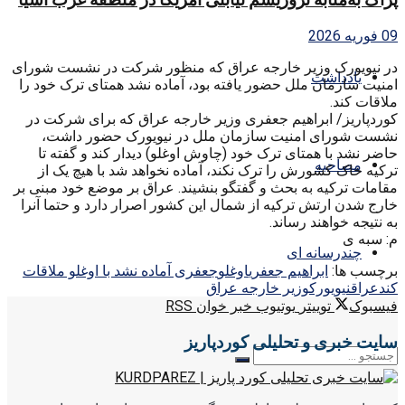
09 فوریه 2026
در نیویورک وزیر خارجه عراق که منظور شرکت در نشست شورای
یادداشت
امنیت سازمان ملل حضور یافته بود، آماده نشد همتای ترک خود را
ملاقات کند.
کوردپاریز/ ابراهیم جعفری وزیر خارجه عراق که برای شرکت در
نشست شورای امنیت سازمان ملل در نیویورک حضور داشت،
حاضر نشد با همتای ترک خود (چاوش اوغلو) دیدار کند و گفته تا
مصاحبه
ترکیه خاک کشورش را ترک نکند، آماده نخواهد شد با هیچ یک از
مقامات ترکیه به بحث و گفتگو بنشیند. عراق بر موضع خود مبنی بر
خارج شدن ارتش ترکیه از شمال این کشور اصرار دارد و حتما آنرا
به نتیجه خواهند رساند.
م: سبه ی
چندرسانه ای
برچسب ها:
ابراهیم جعفری
اوغلو
جعفری آماده نشد با اوغلو ملاقات
کند
عراق
نیویورک
وزیر خارجه عراق
فیسبوک
توییتر
یوتیوب
خبر خوان RSS
سایت خبری و تحلیلی کوردپاریز