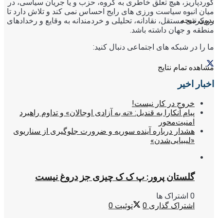
کوردپاریز، هیچ تعلق خاطری به گروه، حزب و یا جریان سیاسی، در
میان انبوه سیاست ورزی های رایج احساس نمی کند و تلاش دارد تا
بدون نتیجه
رویکردی مستقل، نقادانه، تحلیلی و خردمندانه به وقایع و رخدادهای
منطقه و جهان داشته باشد.
ما را در شبکه های اجتماعی دنبال کنید:
مشاهده تمام نتایج
اخبار اخیر
خروج در کار نیست!
پیام آنکارا به قندیل: «نه به آزادی اوجالان» و تداوم راهبرد
امنیت‌محور
هشدار درباره آینده سوریه و ضرورت جلوگیری از سناریوی
«لیبیایی‌شدن»
گلستان پرور: پ ک ک چیزی جز دروغ نیست
0 اشتراک ها
اشتراک گذاری
0
توئیت
0