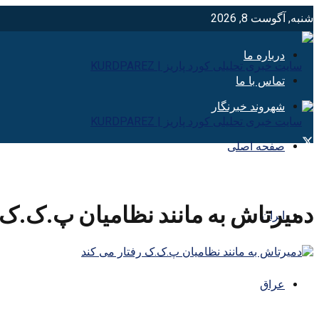
شنبه, آگوست 8, 2026
درباره ما
تماس با ما
شهروند خبرنگار
صفحه اصلی
دمیرتاش به مانند نظامیان پ.ک.ک 
ایران
عراق