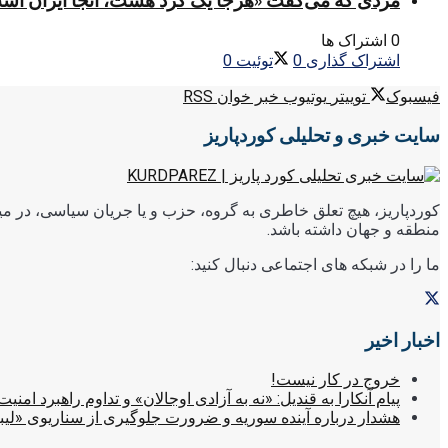
مردی که می‌گفت «هرجا یک کُرد هست، آنجا ایران اس
0 اشتراک ها
اشتراک گذاری
0
توئیت
0
فیسبوک
توییتر
یوتیوب
خبر خوان RSS
سایت خبری و تحلیلی کوردپاریز
کوردپاریز، هیچ تعلق خاطری به گروه، حزب و یا جریان سیاسی، در میا
منطقه و جهان داشته باشد.
ما را در شبکه های اجتماعی دنبال کنید:
اخبار اخیر
خروج در کار نیست!
پیام آنکارا به قندیل: «نه به آزادی اوجالان» و تداوم راهبرد امنیت
هشدار درباره آینده سوریه و ضرورت جلوگیری از سناریوی «لیب