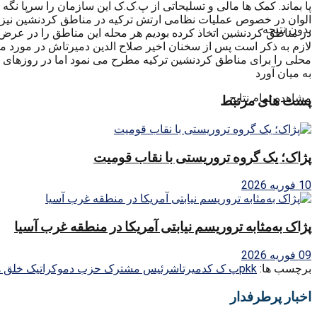
پا بماند. کمک ها مالی و تسلیحاتی از پ.ک.ک این سازمان را سرپا نگه
بدون نتیجه
در مناطق کردنشین اتخاذ کرده بودیم هر محله این مناطق را در عرض ۱ روز تماما پاکسازی کرده بودیم. ولی نیروهای ارتش همواره جانب احتیاط در عملیات ها را رعایت کرده ان
لازم به ذکر است پس از سخنان اخیر صلاح الدین دمیرتاش در مورد م
محلی را برای مناطق کردنشین ترکیه مطرح می نمود اما در روزهای 
به میان آورد
مشاهده تمام نتایج
پست های مرتبط
پژاک؛ یک گروه تروریستی با نقاب قومیت
10 فوریه 2026
پژاک به‌مثابه تروریسم نیابتی آمریکا در منطقه غرب آسیا
09 فوریه 2026
برچسب ها:
pkk
پ ک ک
دمیرتاش
رئیس مشترک حزب دموکراتیک خلق ه
اخبار پرطرفدار