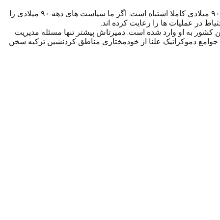
الوان در خصوص عملیات نظامی ارتش ترکیه در مناطق کردنشین نیز گفت: مقایسه اقدامات ارتش ترکیه در مناطق درگیر با پ.ک.ک با دهه ۹۰ میلادی کاملا اشتباه است. اگر ما سیاست های دهه ۹۰ میلادی را
 کشور به او وارد شده است. دمیرتاش پیشتر تنها مسئله مدیریت
جوامع دموکراتیک علنا از خودمختاری مناطق کردنشین ترکیه سخن