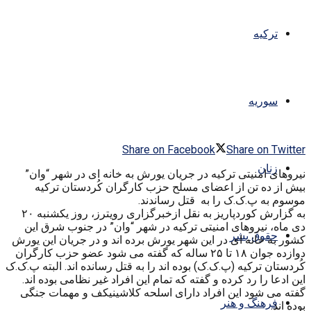
ترکیه
سوریه
Share on Facebook
Share on Twitter
زنان
نیروهای امنیتی ترکیه در جریان یورش به خانه ای در شهر “وان”
بیش از ده تن از اعضای مسلح حزب کارگران کُردستان ترکیه
موسوم به پ.ک.ک را به قتل رساندند.
به گزارش کوردپاریز به نقل ازخبرگزاری رویترز، روز یکشنبه ۲۰
دی ماه، نیروهای امنیتی ترکیه در شهر “وان” در جنوب شرق این
حقوق بشر
کشور به خانه ای در این شهر یورش برده اند و در جریان این یورش
دوازده جوان ۱۸ تا ۲۵ ساله که گفته می شود عضو حزب کارگران
کُردستان ترکیه (پ.ک.ک) بوده اند را به قتل رسانده اند. البته پ.ک.ک
این ادعا را رد کرده و گفته که تمام این افراد غیر نظامی بوده اند.
گفته می شود این افراد دارای اسلحه کلاشینیکف و مهمات جنگی
فرهنگ و هنر
بوده اند.