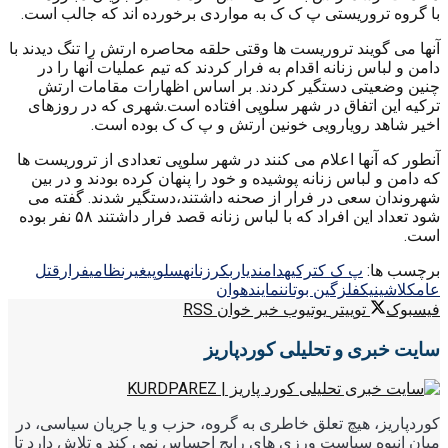
با گروه تروریستی پ ک ک به مواردی برخورده اند که جالب است.
آنها می گویند تروریست ها وقتی حلقه محاصره ارتش را تنگ دیدند با
دامن و لباس زنانه اقدام به فرار کردند که تیم عملیات آنها را در
چنین وضعیتی دستگیر کردند. بر اساس اظهارات مقامات ارتش
ترکیه این اتفاق در شهر سلوپی افتاده است.شهری که در روزهای
اخیر شاهد رویارویی خونین ارتش و پ ک ک بوده است.
آنطور که آنها اعلام می کنند در شهر سلوپی تعدادی از تروریست ها
که دامن و لباس زنانه پوشیده و خود را پنهان کرده بودند و در بین
شهروندان سعی در فرار از صحنه داشتند،دستگیر شدند. گفته می
شود تعداد این افراد که با لباس زنانه قصد فرار داشتند ۵۸ نفر بوده
است.
برچسب ها:
پ ک ک
ترکیه
دامن
دیاربکر
زنانه
سلوپی
غیرنظامی
فرار
قتل
عام
کلاشینیکف
لزگین بوتان
نماینده
وان
فیسبوک
توییتر
یوتیوب
خبر خوان RSS
سایت خبری و تحلیلی کوردپاریز
کوردپاریز، هیچ تعلق خاطری به گروه، حزب و یا جریان سیاسی، در
میان انبوه سیاست ورزی های رایج احساس نمی کند و تلاش دارد تا