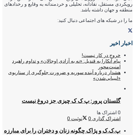
رویکردی مستقل، نقادانه، تحلیلی و خردمندانه به وقایع و رخدادهای
منطقه و جهان داشته باشد.
ما را در شبکه های اجتماعی دنبال کنید:
اخبار اخیر
خروج در کار نیست!
پیام آنکارا به قندیل: «نه به آزادی اوجالان» و تداوم راهبرد
امنیت‌محور
هشدار درباره آینده سوریه و ضرورت جلوگیری از سناریوی
«لیبیایی‌شدن»
گلستان پرور: پ ک ک چیزی جز دروغ نیست
0 اشتراک ها
اشتراک گذاری
0
توئیت
0
پ.ک.ک و پژاک چگونه زنان و دختران را برای مبارزه