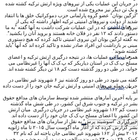
در جریان این عملیات یکی از نیروهای ویژه ارتش ترکیه کشته شده
و یک تن دیگر نیز مجروح شده است.
“لزگین بوتان” عضو گروه پارلمانی حزب دموکراتیک خلق ها با انتقاد
شدید از دولت و نیروهای امنیتی ترکیه اظهار داشته که یکی از
یادداشت
نیروهای امنیتی که در این عملیات شرکت داشت به آنها گفته “به ما
دستور دادند که ۱۲ نفر در فلان خانه هستند و بروید آنان را بکشید”.
به گفته لزگین بوتان این نیروی امنیتی تاکید کرده که هیچ دستوری
مبنی بر بازداشت این افراد صادر نشده و تاکید کرده اند که آنها “باید
کشته شوند”.
همزمان با این عملیات ها، در نتیجه درگیری ارتش ترکیه و اعضای
مصاحبه
مسلح پ.ک.ک در استان دیاربکر که پ.ک.ک آنها را غیرنظامی می
خواند، در طی دو روز گذشته دست کم ۱۸ تن دیگر کشته شده اند.
گفته می شود در طی دو روز گذشته نیز ۶ شهروند غیر نظامی در
جریان حمله نیروهای امنیتی و ارتش ترکیه جان خود را از دست داده
چندرسانه ای
اند.
بر پایه آخرین آمارهای منتشر شده توسط سازمان های مدافع حقوق
بشر در ترکیه و جنوب شرق این کشور، در طی شش ماه گذشته
دست کم ۱۶۲ شهروند غیر نظامی در جریان درگیری میان ارتش
این کشور با اعضای مسلح پ.ک.ک جان خود را از دست داده اند.
خبرگزاری “اسوشیتد پرس” به نقل از سازمان های مدافع حقوق
بشر گزارش کرده که از آغاز ماه آگوست سال ۲۰۱۵ تا ماه ژانویه
۲۰۱۶ بیش از ۱۶۲ شهروند غیر نظامی جان باخته اند که نام ۳۲
کودک، ۲۹ زن و ۲۴ شهروند سالخورده نیز در آن به چشم می خورد.