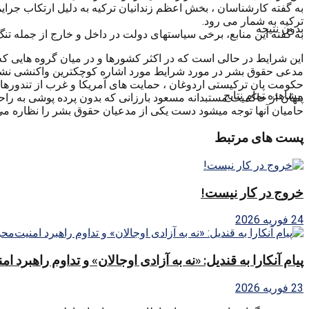
به گفته کارشناسان ، بخش اعظم زندانیان ترکیه به دلیل ارتکاب جرا
ترکیه به شمار می رود.
بدون نتیجه
به گفته این منابع، برخی سیاستهای دولت در داخل و خارج از جمل
این شرایط در حالی است که در اکثر کشورها و در میان گروه هایی ک
مدعی حقوق بشر در مورد شرایط مورد اشاره کوچکترین واکنشی نشا
حکومت پان ترکیستی اردوغان ، حمایت های آمریکا و غرب از تندورها
مشاهده تمام نتایج
پنهان از حاکمیت مستبدانه مسعود بارزانی که بدون پرده پوشی به راحتی
حامیان آنها توجه میشود دست یکی از مدعیان حقوق بشر را نظاره می
پست های مرتبط
خروج در کار نیست!
24 فوریه 2026
پیام آنکارا به قندیل: «نه به آزادی اوجالان» و تداوم راهبرد ا
23 فوریه 2026