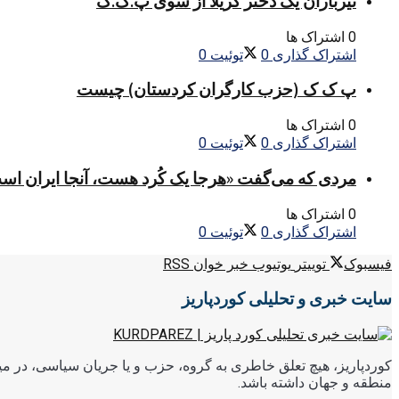
تیرباران یک دختر گریلا از سوی پ.ک.ک
0 اشتراک ها
اشتراک گذاری
0
توئیت
0
پ ک ک (حزب کارگران کردستان) چیست
0 اشتراک ها
اشتراک گذاری
0
توئیت
0
مردی که می‌گفت «هرجا یک کُرد هست، آنجا ایران اس
0 اشتراک ها
اشتراک گذاری
0
توئیت
0
فیسبوک
توییتر
یوتیوب
خبر خوان RSS
سایت خبری و تحلیلی کوردپاریز
کوردپاریز، هیچ تعلق خاطری به گروه، حزب و یا جریان سیاسی، در میا
منطقه و جهان داشته باشد.