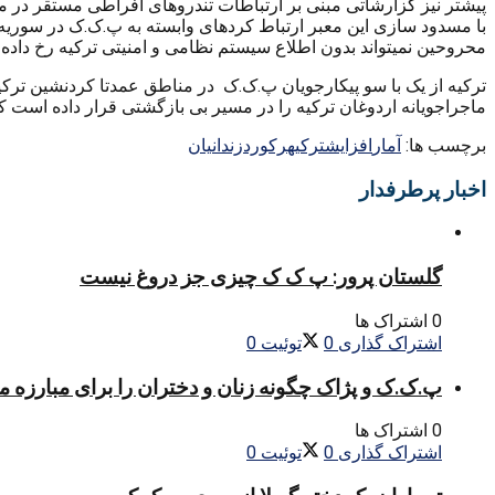
پیشتر نیز گزارشاتی مبنی بر ارتباطات تندروهای افراطی مستقر در م
با مسدود سازی این معبر ارتباط کردهای وابسته به پ.ک.ک در سوریه
محروحین نمیتواند بدون اطلاع سیستم نظامی و امنیتی ترکیه رخ داده
ترکیه از یک با سو پیکارجویان پ.ک.ک در مناطق عمدتا کردنشین ترکی
ماجراجویانه اردوغان ترکیه را در مسیر بی بازگشتی قرار داده است که
برچسب ها:
آمار
افزایش
ترکیه
رکورد
زندانیان
اخبار پرطرفدار
گلستان پرور: پ ک ک چیزی جز دروغ نیست
0 اشتراک ها
اشتراک گذاری
0
توئیت
0
پ.ک.ک و پژاک چگونه زنان و دختران را برای مبارزه 
0 اشتراک ها
اشتراک گذاری
0
توئیت
0