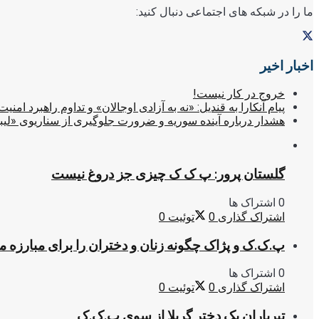
ما را در شبکه های اجتماعی دنبال کنید:
اخبار اخیر
خروج در کار نیست!
پیام آنکارا به قندیل: «نه به آزادی اوجالان» و تداوم راهبرد امنیت
هشدار درباره آینده سوریه و ضرورت جلوگیری از سناریوی «لیب
گلستان پرور: پ ک ک چیزی جز دروغ نیست
0 اشتراک ها
اشتراک گذاری
0
توئیت
0
پ.ک.ک و پژاک چگونه زنان و دختران را برای مبارزه 
0 اشتراک ها
اشتراک گذاری
0
توئیت
0
تیرباران یک دختر گریلا از سوی پ.ک.ک