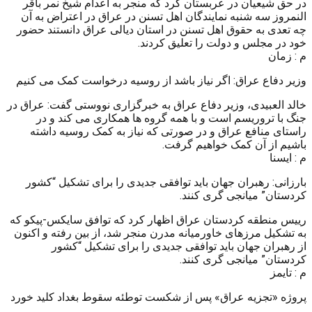
در حق شیعیان در عربستان کرد که منجر به اعدام شیخ نمر باقر
النمروز سه شنبه نمایندگان اهل تسنن در عراق در اعتراض به آن
چه تعدی به حقوق اهل تسنن در استان دیالی عراق دانستند حضور
خود در مجلس و دولت را تعلیق کردند.
م : زمان
وزیر دفاع عراق: اگر نیاز باشد از روسیه درخواست کمک می کنیم
خالد العبیدی، وزیر دفاع عراق به خبرگزاری نووستی گفت: عراق در
جنگ با تروریسم است و با همه گروه ها همکاری می کند و در
راستای منافع عراق و در صورتی که نیاز به کمک روسیه داشته
باشیم از آن کمک خواهیم گرفت.
م : ایسنا
بارزانی: رهبران جهان باید توافقی جدیدی را برای تشکیل “کشور
کردستان” میانجی گری کنند.
رییس منطقه کردستان عراق اظهار کرد که توافق سایکس-پیکو که
به تشکیل مرزهای خاورمیانه مدرن منجر شد، از بین رفته و اکنون
از رهبران جهان باید توافقی جدیدی را برای تشکیل “کشور
کردستان” میانجی گری کنند.
م : تایمز
پروژه «تجزیه عراق» پس از شکست توطئه سقوط بغداد کلید خورد