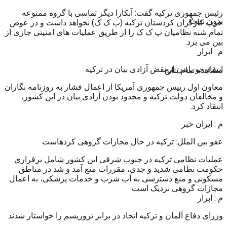
رئیس جمهوری ترکیه گفت: آنکارا دیگر تماسی با گروه ممنوعه
بدون نتیجه
حزب کارگران کردستان ترکیه (پ ک ک) نخواهد داشت و در عوض
تمام شبه نظامیان پ ک ک را از طریق عملیات های امنیتی جاری از
بین می برد.
م : ابرار
انتقاد جو بایدن از نقض آزادی بیان در ترکیه
مشاهده تمام نتایج
معاون اول رییس جمهوری آمریکا از اعمال فشار به روزنامه نگاران
و مخالفان دولت ترکیه و محدود بودن آزادی بیان در این کشور،
انتقاد کرد.
م : ایران خبر
عفو بین الملل: ترکیه در حال مجازات گروهی کردهاست
عملیات نظامی ترکیه در جنوب شرقی این کشور شامل برقراری
حکومت نظامی شدید و جدی، مقررات منع آمد و شد در مناطق
مسکونی و منع دسترسی به آب شرب و خدمات پزشکی، به اعمال
مجازات گروهی نزدیک است.
م : ابرار
وزرای دفاع آلمان و ترکیه اتحاد در برابر تروریسم را خواستار شدند