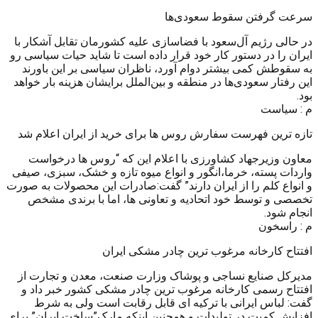
سرعت گرفتن سقوط سعودی‌ها
در حالی رژیم آل‌سعود با فضاسازی علیه کشورمان تقابل آشکار با
ایران را در دستور کار خود قرار داده است تا شاید حیات سیاسی رو
به سقوطش کمی بیشتر دوام آورد، ناظران سیاسی بر این باورند
این رفتار سعودی‌ها در منطقه و بین‌الملل برایشان هزینه بار خواهد
بود.
م : سیاست
تازه ترین فهرست سفارش روس ها برای خرید از ایران اعلام شد
معاون وزیرجهاد کشاورزی با اعلام این که “روس ها درخواست
واردات پسته، خرما،انگور و انواع میوه تازه و خشک، سبزی، صیفی
و انواع کلم را از ایران دارند” گفت:صادرات این محصولات به صورت
تخصصی و توسط خود اتحادیه و تعاونی ها، اما با برندی مشخص
انجام شود.
م : راسخون
افتتاح کارخانه مرغوب ترین چادر مشکی ایران
مدیرکل صنایع نساجی و پوشاک وزارت صنعت، معدن و تجارت از
افتتاح رسمی کارخانه مرغوب ترین چادر مشکی کشور خبر داد و
گفت: لباس ایرانی با ترکیه ای قابل رقابت است ولی به شرط
افزایش کمیت در تولیدات و همچنین اینکه مارک”ساخت ایران” برای