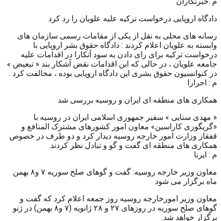
م :خبرنگاران
دادگاه اروپایی درخواست ترکیه علیه علویان را رد کرد
رسانه های محلی به نقل از یکی از مقامات رسمی سازمان های
وابسته به علویان اعلام کردند : دادگاه حقوق بشر اروپایی با
درخواست ترکیه برای رای دادن به سود آنکارا در اقدامات علیه
جامعه علویان ، در حالی که این اقدامات نقض آشکار بند « تبعیض »
در کنوانسیون حقوق بشری این دادگاه اروپایی بوده ، مخالفت کرد .
م : احرارا
همکاری های منطقه ای ایران و روسیه بررسی شد
« مهدی سنایی » سفیر جمهوری اسلامی ایران در روسیه با
«گریگوری کاراسین» معاون امور کشورهای مشترک المنافع و
قفقاز وزارت امور خارجه روسیه دیدار کرد و دو طرف در خصوص
همکاری های منطقه ای گفت و گو و تبادل نظر کردند.
م : ایرنا
معاون وزیر خارجه روسیه: گفت و گوهای صلح سوریه ۷ و۸ بهمن
ماه برگزار می شود
معاون وزیر امورخارجه روسیه روز جمعه اعلام کرد که گفت و
گوهای صلح سوریه در روزهای ۲۷ و ۲۸ ژانویه (۷ و۸ بهمن) در ژنو
برگزار خواهد شد.