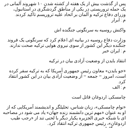
پس از گذشت بیش از یک هفته از کشته شدن ۱۰ شهروند آلمانی در
یک حمله تروریستی در یکی از مناطق گردشگری در استانبول،
وزرای دفاع ترکیه و آلمان بر اتحاد علیه تروریسم تاکید کردند.
م : ابرار
واکنش روسیه به سرنگونی جنگنده اش
وزارت دفاع روسیه در بیانیه ای اعلام کرد که سرنگونی یک فروند
جنگنده دیگر این کشور از سوی نیروی هوایی ترکیه صحت ندارند.
م : ایران خبر
انتقاد بایدن از وضعیت آزادی بیان در ترکیه
«جو بایدن» معاون رئیس جمهوری آمریکا که به ترکیه سفر کرده
است، امروز – جمعه – از وضعیت آزادی بیان در این کشور انتقاد
کرد.
م : الف
چامسکی: اردوغان قاتل است
«نوام چامسکی»، زبان شناس، تحلیلگر و اندیشمند آمریکایی که از
او به عنوان «مهم ترین دانشمند زنده جهان» یاد می شود در مصاحبه
ای با شبکه خبری الجزیره یکبار دیگر با لحنی تند از «رجب طیب
اردوغان»، رئیس جمهوری ترکیه انتقاد کرد..