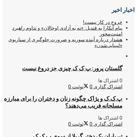
اخبار اخیر
خروج در کار نیست!
پیام آنکارا به قندیل: «نه به آزادی اوجالان» و تداوم راهبرد
امنیت‌محور
هشدار درباره آینده سوریه و ضرورت جلوگیری از سناریوی
«لیبیایی‌شدن»
گلستان پرور: پ ک ک چیزی جز دروغ نیست
0 اشتراک ها
اشتراک گذاری
0
توئیت
0
پ.ک.ک و پژاک چگونه زنان و دختران را برای مبارزه
مسلحانه فریب می‌دهند؟
0 اشتراک ها
اشتراک گذاری
0
توئیت
0
تیرباران یک دختر گریلا از سوی پ.ک.ک