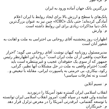
بزرگترین بانک جهان آماده ورود به ایران
بانک‌های با سطح و ارزش بالا برای ایجاد روابط با ایران اعلام
آمادگی کرده‌اند؛ حتی بانک «ICBC» چین نیز به عنوان بزرگ‌ترین
بانک دنیا مذاکرات زیادی برای این روابط داشته است.
م : وارش
اظهارات روز پنجشنبه آقای روحانی بی احترامی به ملت و اهانت به
شعور آنان است
مدیرمسئول روزنامه کیهان نوشت: آقای روحانی می گوید؛ “احراز
صلاحیت واقعی از آن ملت ایران است” درباره این اظهارنظر رئیس
جمهور که از سوی یک حقوقدان عجیب و غیرمنتظره است باید
گفت؛ احترام واقعی به ملت در حل مشکلات آنها نظیر، گرانی،
رکود، بیکاری، بی حرمتی به پاسپورت ایرانی، مقابله با تبعیض و…
است و نه تعارفات سیاسی!
م : نسیم آنلاین
انقلاب اسلامی ایران گستره نفوذ آمریکا را درنوردید
نماینده ولی فقیه در سپاه گفت: امروز انقلاب اسلامی ایران توانسته
با توسعه گفتمانی، ابرقدرتی آمریکا را در معرض تزلزل قرار دهد.
م : خبرنگاران