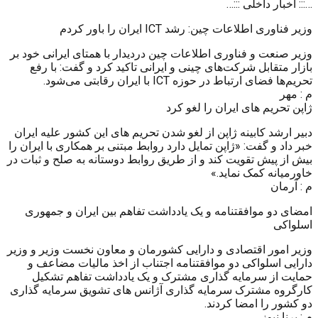
…::: اخبار داخلی :::…
وزیر فناوری اطلاعات چین: رشد ICT ایران را باور کردم
وزیر صنعت و فناوری اطلاعات چین دردیدار با همتای ایرانی خود بر
بازار متقابل شرکت‌های چینی و ایرانی تاکید کرد و گفت: با رفع
تحریم‌ها فضای ارتباط در حوزه ICT با ایران رقابتی می‌شود.
م : مهر
ژاپن تحریم های ایران را لغو کرد
دبیر ارشد کابینه ژاپن از لغو شدن تحریم های این کشور علیه ایران
خبر داد و گفت: «ژاپن تمایل دارد روابط مبتنی بر همکاری با ایران را
بیش از پیش تقویت کند و از طریق روابط دوستانه به صلح و ثبات در
خاورمیانه کمک نماید.»
م : آرمان
امضای دو موافقتنامه و یک یادداشت تفاهم بین ایران و جمهوری
اسلواکی
وزیر امور اقتصادی و دارایی کشورمان و معاون نخست وزیر و وزیر
دارایی اسلواکی دو موافقتنامه اجتناب از اخذ مالیات مضاعف و
حمایت از سرمایه گذاری مشترک و یک یادداشت تفاهم تشکیل
کارگروه مشترک سرمایه گذاری آژانس های تشویق سرمایه گذاری
دو کشور را امضا کردند.
م : برنا نیوز