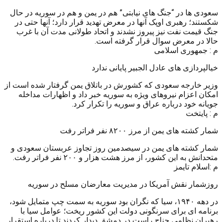
سعودی ها در “جنگ های نیابتی” هم در یمن و هم در سوریه در حال
شکستند؛ رهبری اوپک آنها در معرض تهدید قرار دارد؛ آنها حتی در
جنگ قیمت نفت نیز پیروز نشدند و اتحاد طولانی مدت آن با غرب
حالا در معرض سوال قرار گرفته است.
م : جمهوری اسلامی
خیالپردازی های عادل الجبیر پایانی ندارد
وزیر خارجه سعودی که کشورش در باتلاق یمن گرفتار شده است از
امکان اعزام نیروهای ویژه به سوریه خبر داد و اظهارات مداخله
جویانه خود درباره عراق و سوریه را تکرار کرد.
م : پایتخت
شمار کشته های یمن از مرز ۸۲۰۰ نفر فراتر رفت
شمار کشته های یمن در سیصدمین روز تجاوز عربستان سعودی و
متحدانش به این کشور، از مرز هشت هزار و ۲۰۰ نفر فراتر رفت.
م :اسلام تایمز
روزشمار نقش آمریکا در مدیریت معارضان مسلح در سوریه
در دهه ۱۹۴۰، سیا که نگران بود سوریه به سمت چپ متمایل شود،
برنامه ای برای سرنگونی دولت این کشور ریخت؛ عوامل سیا با
رهبران نظامی جناح راست در دمشق دیدار کردند تا درباره استقرار