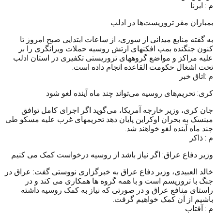
م : ایرنا
بمباران مقر تروریست‌ها در ادلب
به گفته منابع میدانی از سوری، از ساعات ابتدایی صبح امروز تا
کنون جنگنده بمب افکنهای ارتش روسیه حملات ویرانگری را بر
علیه مراکز و مواضع گروههای تروریستی تکفیری در استان ادلب
تحت اشغال حکومت القاعده انجام داده است.
م :اتاق خبر
کری: تحریم‌های روسیه می‌تواند چند ماه آینده لغو شود
جان کری، وزیر خارجه آمریکا، می‌گوید اگر اجرای کامل توافق
مینسک به بحران اوکراین پایان دهد تحریمهای غرب علیه مسکو طی
چند ماه آینده لغو خواهند شد.
م : ذاکر
وزیر دفاع عراق: اگر نیاز باشد از روسیه درخواست کمک می کنیم
خالد العبیدی، وزیر دفاع عراق به خبرگزاری نووستی گفت: عراق در
جنگ با تروریسم است و با همه گروه ها همکاری می کند و در
راستای منافع عراق و در صورتی که نیاز به کمک روسیه داشته
باشیم از آن کمک خواهیم گرفت.
م : آفتاب