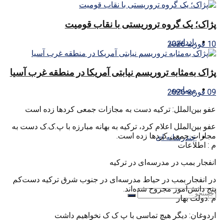
پژاک؛ یک گروه تروریستی با نقاب قومیت
یادداشت
10 فوریه 2026
پژاک به‌مثابه تروریسم نیابتی آمریکا در منطقه غرب آسیا
مصاحبه
09 فوریه 2026
عفو بین‌الملل: ترکیه دست به مجازات جمعی کردها زده است
عفو بین‌الملل اعلام کرد، ترکیه به بهانه مبارزه با پ.ک.ک دست به
مجازات جمعی کردها زده است.
چندرسانه ای
م : اطلاعات
انفجار بمب در مدرسه‌ای در ترکیه
در انفجار بمب در حیاط مدرسه‌ای در جنوب شرق ترکیه دست‌کم
پنج دانش‌آموز مجروح شده‌اند.
م :دولت بهار
اردوغان: دیگر هیچ تماسی با پ ک ک نخواهیم داشت