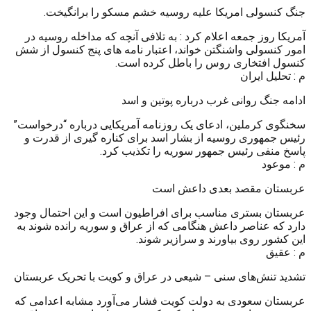
جنگ کنسولی امریکا علیه روسیه خشم مسکو را برانگیخت.
آمریکا روز جمعه اعلام کرد : به تلافی آنچه که مداخله روسیه در
امور کنسولی واشنگتن خواند، اعتبار نامه های پنج کنسول از شش
کنسول افتخاری روس را باطل کرده است.
م : تحلیل ایران
ادامه جنگ روانی غرب درباره پوتین و اسد
سخنگوی کرملین، ادعای یک روزنامه آمریکایی درباره “درخواست”
رئیس جمهوری روسیه از بشار اسد برای کناره گیری از قدرت و
پاسخ منفی رئیس جمهور سوریه را تکذیب کرد.
م : موعود
عربستان مقصد بعدی داعش است
عربستان بستری مناسب برای افراطیون است و این احتمال وجود
دارد که عناصر داعش هنگامی که از عراق و سوریه رانده شوند به
این کشور روی بیاورند و سرازیر شوند.
م : عقیق
تشدید تنش‌های سنی – شیعی در عراق و کویت با تحریک عربستان
عربستان سعودی به دولت کویت فشار می‌آورد مشابه اعدامی که