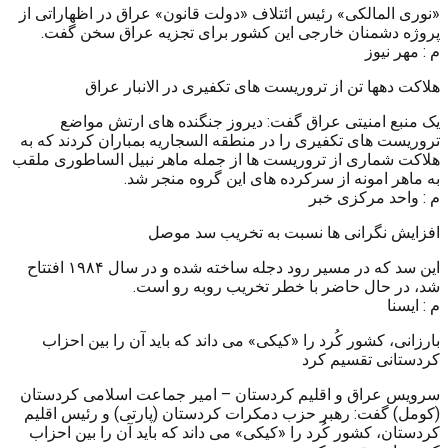
«نوری المالکی» رئیس ائتلاف «دولت قانون» عراق در اظهاراتی از
پروژه دشمنان خارجی این کشور برای تجزیه عراق سخن گفت.
م : مهر نیوز
هلاکت دهها تن از تروریست های تکفیری در الانبار عراق
یک منبع امنیتی عراق گفت: دیروز جنگنده های ارتش مواضع
تروریست های تکفیری را در منطقه السجاریه بمباران کردند که به
هلاکت شماری از تروریست ها از جمله ماهر نبیل الساطوری ملقب
به ماهر امونه از سرکرده های این گروه منجر شد.
م : واحد مرکزی خبر
افزایش نگرانی ها نسبت به تخریب سد موصل
این سد که در مسیر رود دجله ساخته شده و در سال ۱۹۸۴ افتتاح
شد، در حال حاضر با خطر تخریب روبه رو است.
م : ایسنا
بارزانی، کشور کُرد را «کیکی» می داند که باید آن را بین احزاب
کردستانی تقسیم کرد
سرویس عراق و اقلیم کردستان – امیر جماعت اسلامی کردستان
(کومل) گفت: رهبر حزب دمکرات کردستان (پارتی) و رئیس اقلیم
کردستان، کشور کُرد را «کیکی» می داند که باید آن را بین احزاب