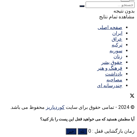
بدون نتیجه
مشاهده تمام نتایج
صفحه اصلی
ایران
عراق
ترکیه
سوریه
زنان
حقوق بشر
فرهنگ و هنر
یادداشت
مصاحبه
چندرسانه ای
© 2024
- تمامی حقوق برای سایت
کوردپاریز
محفوظ می باشد.
آیا مطمئن هستید که می خواهید قفل این پست را باز کنید؟
زمان بازگشایی قفل : 0
بله
خیر