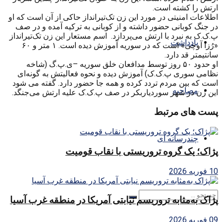
ارتش را کشته است.
اطلاعات امنیتی در مورد این زن تک‌تیرانداز حاکی از آن است که او
در جنگ کوبانی حضور داشته و از کوبانی به ترکیه آمده و در صف
پ.ک.ک به نبرد با ارتش می‌پردازد. اسم مستعار این زن تک‌تیرانداز
یادداشت
«رُزا آوچی» است که در سوریه آموزش دیده است. ۱ متر و ۶۰
سانتیمتر قد دارد.
او حدود ۵۰ روز توسط مدافعان خلق سوریه –ی.پ.گ (شاخه
نظامی سوری پ.ک.ک) آموزش دیده و نحوه فعالیتش به گونه‌ای
است که بین مردم تردد کرده و همه جا حضور دارد. گفته می شود
مصاحبه
این زن در شهر سوردیاربکر در صف پ.ک.ک علیه ارتش می‌جنگد.
پست های مرتبط
چندرسانه ای
پژاک؛ یک گروه تروریستی با نقاب قومیت
10 فوریه 2026
پژاک به‌مثابه تروریسم نیابتی آمریکا در منطقه غرب آسیا
09 فوریه 2026