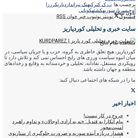
برچسب ها:
پ ک ک
ترکیه
تک تیرانداز
دیاربکر
رزا
آوچی
سرباز
سوریه
کشته
کوبانی
بدون نتیجه
فیسبوک
توییتر
یوتیوب
خبر خوان RSS
سایت خبری و تحلیلی کوردپاریز
مشاهده تمام نتایج
کوردپاریز، هیچ تعلق خاطری به گروه، حزب و یا جریان سیاسی، در
میان انبوه سیاست ورزی های رایج احساس نمی کند و تلاش دارد تا
رویکردی مستقل، نقادانه، تحلیلی و خردمندانه به وقایع و رخدادهای
منطقه و جهان داشته باشد.
ما را در شبکه های اجتماعی دنبال کنید:
اخبار اخیر
خروج در کار نیست!
پیام آنکارا به قندیل: «نه به آزادی اوجالان» و تداوم راهبرد
امنیت‌محور
هشدار درباره آینده سوریه و ضرورت جلوگیری از سناریوی