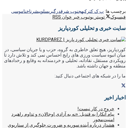
برچسب ها:
پ ک ک
ترکیه
جنوب شرق
درگیری
سلوپی
شرناخ
ناموسی
فیسبوک
توییتر
یوتیوب
خبر خوان RSS
سایت خبری و تحلیلی کوردپاریز
کوردپاریز، هیچ تعلق خاطری به گروه، حزب و یا جریان سیاسی، در
میان انبوه سیاست ورزی های رایج احساس نمی کند و تلاش دارد تا
رویکردی مستقل، نقادانه، تحلیلی و خردمندانه به وقایع و رخدادهای
منطقه و جهان داشته باشد.
ما را در شبکه های اجتماعی دنبال کنید:
اخبار اخیر
خروج در کار نیست!
پیام آنکارا به قندیل: «نه به آزادی اوجالان» و تداوم راهبرد
امنیت‌محور
هشدار درباره آینده سوریه و ضرورت جلوگیری از سناریوی