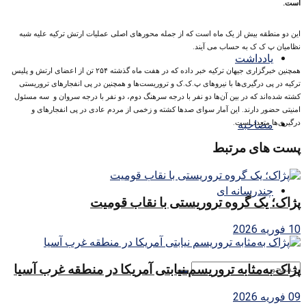
است.
این دو منطقه بیش از یک ماه است که از جمله محورهای اصلی عملیات ارتش ترکیه علیه شبه
نظامیان پ ک ک به حساب می آیند.
یادداشت
همچنین خبرگزاری جیهان ترکیه خبر داده که در هفت ماه گذشته ۲۵۴ تن از اعضای ارتش و پلیس
ترکیه در پی درگیری‌ها با نیروهای پ.ک.ک و تروریست‌ها و همچنین در پی انفجارهای تروریستی
کشته شده‌اند که در بین آن‌ها دو نفر با درجه سرهنگ دوم، دو نفر با درجه سروان و سه مسئول
امنیتی حضور دارند. این آمار سوای صدها کشته و زخمی از مردم عادی در پی انفجارهای و
درگیری‌ها متعدد است.
مصاحبه
پست های مرتبط
چندرسانه ای
پژاک؛ یک گروه تروریستی با نقاب قومیت
10 فوریه 2026
پژاک به‌مثابه تروریسم نیابتی آمریکا در منطقه غرب آسیا
09 فوریه 2026