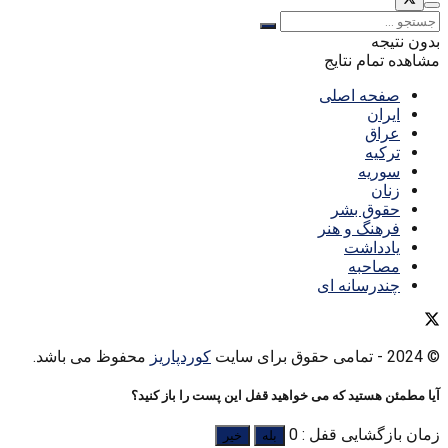
بدون نتیجه
مشاهده تمام نتایج
صفحه اصلی
ایران
عراق
ترکیه
سوریه
زنان
حقوق بشر
فرهنگ و هنر
یادداشت
مصاحبه
چندرسانه ای
© 2024
- تمامی حقوق برای سایت
کوردپاریز
محفوظ می باشد.
آیا مطمئن هستید که می خواهید قفل این پست را باز کنید؟
زمان بازگشایی قفل : 0
بله
خیر