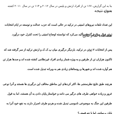
بنا به این گزارش، ۱۶۷ تن از افراد ارتش و پلیس در سال ۲۰۱۲ و ۱۱۴ تن در سال ۲۰۱۱ کشته
بدون نتیجه
شده‌اند.
این تعداد تلفات نیروهای امنیتی در ترکیه در حالی است که حزب عدالت و توسعه در ایام انتخابات
مشاهده تمام نتایج
ژوئن سال میلادی گذشته تأکید می‌کرد که توانسته اوضاع امنیتی را تحت کنترل خود درآورد.
پس از انتخابات ۷ ژوئن در ترکیه، باردیگر درگیری میان پ.ک.ک و ارتش ترکیه از سر گرفته شد که
تاکنون هزاران تن از طرفین و به ویژه شمار زیادی افراد غیرنظامی کشته شده اند و صدها هزار تن
هم آواره شده اند و شهرها و روستاهای زیادی هم به ویرانه تبدیل شده است.
هرچند طبق نتایج نظرسنجی ها، اکثر کردهای این مناطق مخالف این درگیری ها هستند و آنرا نوعی
غرور و زیاده خواهی طرف های درگیر می دانند و خواستار پایان دادن به آن هستند، اما به قول
طرفین این جنگ به موضوعی ناموسی تبدیل شده و هردو طرف اصرار دارند به نفع خود آنرا به
پایان برسانند، اما با چه قیمتی؟