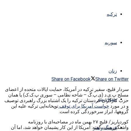
ترکیه
سوریه
زنان
Share on Facebook
Share on Twitter
سردار قلیچ، سفیر ترکیه در آمریکا، حمایت ایالات متحده از اعضای
مسلح پ.ی.د (ی.پ.گ – شاخه نظامی – سوری پ.ک.ک) یا همان
حقوق بشر
حزب کارگران کردستان ترکیه را یک اشتباه بزرگ راهبردی توصیف
و در مورد
خواست آمریکا برای توقف
توپخانه‌ایی ترکیه علیه این
گروهها، ابراز سرخوردگی کرده است.
کوردپاریز/ قلیچ ۲۷ بهمن ماه در مصاحبه‌ای با روزنامه
واشنگتن‌پست گفته: آمریکا از این کار پشیمان خواهد شد، اما آن
فرهنگ و هنر