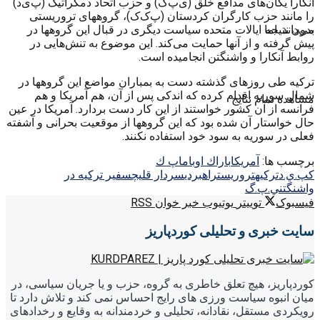
آنکارا یگان‌های مدافع خلق (ی‌پ‌گ) و حزب اتحاد دمکراتیک (پ‌ی‌د)
را مانند حزب کارگران کردستان (پ‌ک‌ک)، گروههای تروریستی
می‌داند. اما ایالات متحده سیاست دیگری در قبال این گروهها در
بدون نتیجه
پیش گرفته و از آنها حمایت می‌کند. این موضوع به تنش‌هایی در
روابط آنکارا و واشنگتن انجامیده است.
ترکیه طی روزهای گذشته دست به بمباران مواضع این گروهها در
شمال سوریه اقدام کرده که اندکی پس از آن، هم آمریکا و هم
مشاهده تمام نتایج
فرانسه از آن کشور خواستند از این کار دست بردارد. آمریکا در عین
حال خواستار آن شده بود که این گروهها از موقعیت بحرانی و آشفته
فعلی در سوریه به سود خود استفاده نکنند.
برچسب ها:
آمريكا
باراك اوباما
پ ك
ك
پ.ي.د
تركيه
تروريست
راهبردي
سردار قليچ
سفير تركيه در
واشنگتن
ي.پ.گ
فیسبوک
توییتر
یوتیوب
خبر خوان RSS
سایت خبری و تحلیلی کوردپاریز
کوردپاریز، هیچ تعلق خاطری به گروه، حزب و یا جریان سیاسی، در
میان انبوه سیاست ورزی های رایج احساس نمی کند و تلاش دارد تا
رویکردی مستقل، نقادانه، تحلیلی و خردمندانه به وقایع و رخدادهای