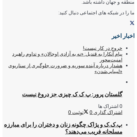
منطقه و جهان داشته باشد.
ما را در شبکه های اجتماعی دنبال کنید:
اخبار اخیر
خروج در کار نیست!
پیام آنکارا به قندیل: «نه به آزادی اوجالان» و تداوم راهبرد
امنیت‌محور
هشدار درباره آینده سوریه و ضرورت جلوگیری از سناریوی
«لیبیایی‌شدن»
گلستان پرور: پ ک ک چیزی جز دروغ نیست
0 اشتراک ها
اشتراک گذاری
0
توئیت
0
پ.ک.ک و پژاک چگونه زنان و دختران را برای مبارزه
مسلحانه فریب می‌دهند؟