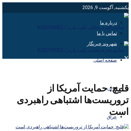
یکشنبه, آگوست 9, 2026
درباره ما
تماس با ما
شهروند خبرنگار
صفحه اصلی
قلیچ: حمایت آمریکا از
ایران
تروریست‌ها اشتباهی راهبردی
است
عراق