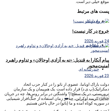
موقع خیلی دیر است.
پست های مرتبط
یادداشت
خروج در کار نیست!
24 فوریه 2026
مصاحبه
پیام آنکارا به قندیل: «نه به آزادی اوجالان» و تداوم راهبرد
امنیت‌محور
چندرسانه ای
23 فوریه 2026
دولت باراک اوباما، عضوی از ناتو را در کنار حزب اتحاد
دمکراتیک(پ.ی.د) قرار داده است .یک هم‌پیمان و یک سازمان
تروریستی، در یک سطح!؟ واشنگتن در برابر روس‌ها، چه در جریان
جدایی کریمه اوکراین، چه در زمان استفاده از جنگ‌افزار شیمیایی
در سوریه کوتاه آمده و ما (ناتو) در حال باختن هستیم.