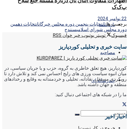
اظهارات متفاوت آلتان تان درباره مسئله خلع سلاح
پ‌ک‌ک
22 نوامبر 2024
برچسب ها:
انتخابات پنجمين دوره مجلس خبرگان
انتخابات دهمين
یادداشت
دوره مجلس شوراي اسلامي
سنندج
فیسبوک
توییتر
یوتیوب
خبر خوان RSS
سایت خبری و تحلیلی کوردپاریز
مصاحبه
کوردپاریز، هیچ تعلق خاطری به گروه، حزب و یا جریان سیاسی، در
میان انبوه سیاست ورزی های رایج احساس نمی کند و تلاش دارد تا
رویکردی مستقل، نقادانه، تحلیلی و خردمندانه به وقایع و رخدادهای
چندرسانه ای
منطقه و جهان داشته باشد.
ما را در شبکه های اجتماعی دنبال کنید:
اخبار اخیر
خروج در کار نیست!