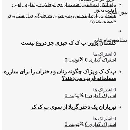
پیام آنکارا به قندیل: «نه به آزادی اوجالان» و تداوم راهبرد
امنیت‌محور
بدون نتیجه
هشدار درباره آینده سوریه و ضرورت جلوگیری از سناریوی
«لیبیایی‌شدن»
مشاهده تمام نتایج
گلستان پرور: پ ک ک چیزی جز دروغ نیست
0 اشتراک ها
اشتراک گذاری
0
توئیت
0
پ.ک.ک و پژاک چگونه زنان و دختران را برای مبارزه
مسلحانه فریب می‌دهند؟
0 اشتراک ها
اشتراک گذاری
0
توئیت
0
تیرباران یک دختر گریلا از سوی پ.ک.ک
0 اشتراک ها
اشتراک گذاری
0
توئیت
0