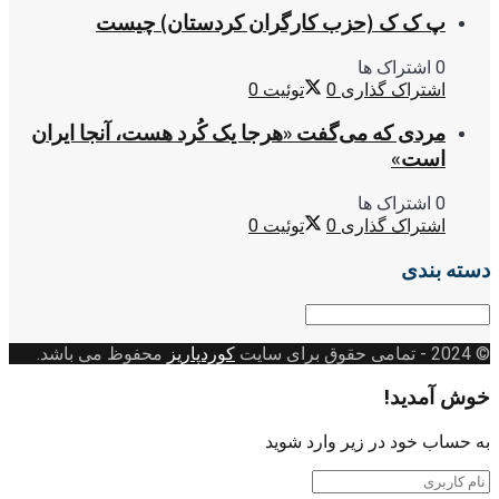
پ ک ک (حزب کارگران کردستان) چیست
0 اشتراک ها
اشتراک گذاری
0
توئیت
0
مردی که می‌گفت «هرجا یک کُرد هست، آنجا ایران
است»
0 اشتراک ها
اشتراک گذاری
0
توئیت
0
دسته بندی
دسته
بندی
© 2024
- تمامی حقوق برای سایت
کوردپاریز
محفوظ می باشد.
خوش آمدید!
به حساب خود در زیر وارد شوید