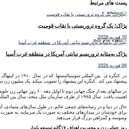
پست های مرتبط
بدون نتیجه
پژاک؛ یک گروه تروریستی با نقاب قومیت
10 فوریه 2026
مشاهده تمام نتایج
پژاک به‌مثابه تروریسم نیابتی آمریکا در منطقه غرب آسیا
09 فوریه 2026
پیشنهاد می کند. کنگره این پیشنهاد را تصویب میکند. یک میلیون زن
اهمیت یافت. سال ۱۹۷۵ از طرف سازمان ملل متحد، سال بین المللی زنان اعلام شد و دو سال بعد یعنی سال ۱۹۷۷ یونسکو ۸ مارس را به عنوان روز جهانی زن، به رسمیت شناخت.
حال در دنیا و در رسانه‌هاى جمعى عالم، در طول سال‌هاى متمادى‌، آن
براى خودشان در میدان‌هاى مختلف به صورت یک سرمایه، به صورت یک و
وسوسه و گمراهىِ بزرگ قرار مى‌دهند.
روز جهانی زن و محوریت اهداف ۱۷گانه توسعه پایدار