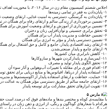
اجلاس شصتم کمیسیون مقام زن در سال ۲۰۱۶، با محوریت اهداف توسعه پایدار است. مروری اجمالی بر اهداف ۱۷گانه توسعه پایدار، با محوریت قرار دادن زنان و دختران از دیدگاه نهاد زنان ملل متحد:
۱- پایان‌دادن به فقر در تمامی زمینه‌ها.
۲- پایان‌دادن به گرسنگی، دسترسی به امنیت غذایی، ارتقای وضعیت تغذیه و ارتقای کشاورزی پایدار
۳- تضمین برخورداری از زندگی سالم و ارتقای رفاه برای همگان در تمامی سنین
۴- تضمین برخورداری از آموزش و ارتقای وضعیت آموزش برای همگان.
۵- تحقق برابری جنسیتی و توان‌افزایی زنان و دختران
۶- تضمین حفاظت و مدیریت پایدار آب برای همگان
۷- تضمین دسترسی پایدار و مؤثر به انرژی برای همگان
۸- ارتقای رشد اقتصادی پایدار، جامع و کامل و حق اشتغال برای همگان
۹- ارتقای چامع و پایدار صنعتی‌شدن.
۱۰- کاهش نابرابری میان کشورها
۱۱- ایمن‌سازی و پایدارکردن شهرها و سازوکارها
۱۲- تحقق الگوی پایدار تولید و مصرف
۱۳- اقدام فوری برای مقابله با تغییرات آب‌وهوایی و آثار سوء آن
۱۴- استفاده پایدار از دریاها، اقیانوس‌ها و منابع دریایی برای تحقق توسعه پایدار
۱۵- حمایت، حفاظت و ارتقای استفاده پایدار از اکوسیستم‌ها و مدیریت بهینه منابع طبیعی
۱۶- ارتقای جامعه سالم از طریق دسترسی مؤثر همگان به عدالت در تمامی سطوح.
۱۷- تقویت ابزارهای تحقق مشارکت برای توسعه پایدار
با مقایسه‌ی کوتاه و مختصر بندها و ماده‌های فوق که درصدد است حقو
هرکدام با شعارهای گوناگون و رنگی، از انرژی و ذهن زنان در راستای
که دیگر توان و مجالی برای اندیشیدن به خود، خانواده و آینده ندارن