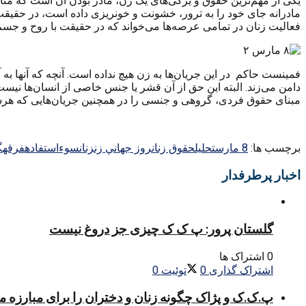
یکی از مهم‌ترین حقوق و یژگی‌های یک زن، مادر بودن آن است که متا
مادرانه جای خود را به ترور، خشونت و خونریزی داده است، در حقیقت ز
فعالیت زنان در تمامی عرصه‌ها می‌خواند که در حقیقت با روح و جس
فمینست حاکم در این جریان‌ها به زن هیچ نداده است. آنچه که آنها به
دامن می‌زند. البته این حق از آن قشر یا جنس خاصی از انسان‌ها نیست و
مبنای حقوق فردی، گروهی و جنسی را در همچنین جریان‌هایی که هرسال با برپایی مراسمی روز ۸ مارس به 
برچسب ها:
8 مارس
تحليل
حقوق زنان
روز جهاني زن
زنان
سوءاستفاده
فرقه
گ
اخبار پرطرفدار
گلستان پرور: پ ک ک چیزی جز دروغ نیست
0 اشتراک ها
اشتراک گذاری
0
توئیت
0
پ.ک.ک و پژاک چگونه زنان و دختران را برای مبارزه 