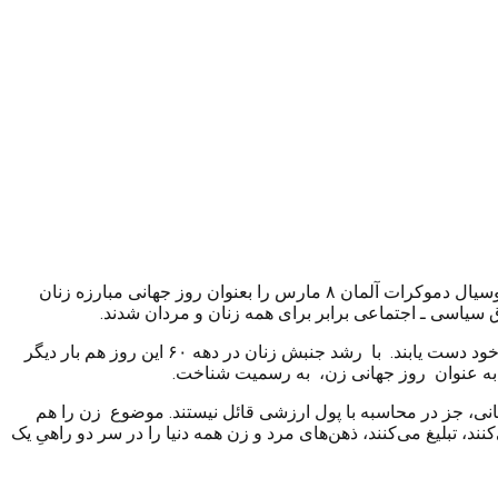
در کنگره ی بین المللی سوسیالیستها که در سال ۱۹۱۰ در کپنهاگ دانمارک برگزار گردید ، ” کلارا زتکین ” زن سوسیالیست از حزب سوسیال دموکرات آلمان ۸ مارس را بعنوان روز جهانی مبارزه زنان
 سیاسی ـ اجتماعی برابر برای همه زنان و مردان شدند.
در سالهای بعد از جنگ جهانی دوم تا اوایل دهه ۶۰ روز جهانی زن جلوه چندانی نداشت. چون زنان توانسته بودند به مقدار زیادی از خواستهای خود دست یابند. با رشد جنبش زنان در دهه ۶۰ این روز هم بار دیگر
انى‌، جز در محاسبه با پول ارزشى قائل نیستند. موضوع زن را هم
تبلیغ مى‌کنند، ذهن‌هاى مرد و زن همه دنیا را در سر دو راهىِ یک