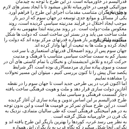
فدرالیسم در خاورمیانه است. در این طرح با توجه به چیدمان
موزائیکی قومی در خاورمیانه تلاش میشود تا با ایجاد بستر های لازم
بدون نتیجه
و خلق بازیگران متناسب مقدمات اجرای این طرح را فراهم آورد.
یکی از مسائل و موانع جدی توسعه در جهان سوم که از دیر باز
موجب ایجاد اختلال در فرآیند مدرنیته سیاسی گردیده است، روند
معکوس ملت-دولت است . در روند مدرنیته ابتدا مفهومی به نام
ملت ساخت می یابد و در بستر این ساخت است که دولت ها شکل
میگیرند ولیکن از دیر باز همواره قدرتهای مرکز بوده اند که دولت را
مشاهده تمام نتایج
ایجاد کرده و ملت ها به تبعیت از آنها وادار کرده اند.
جهان سوم پس از روند اضمحلال قدرتهای استعماری با سرعت
بسیار کم به سمت ساخت سیاسی متناسب با فرهنگ و مدنیت
حرکت کرده و تلاش اندیشمندان و نخبگان با تمام کاستی های آن در
سمت و سوی پیاده سازی مردمسالاری بوده است. اگر شرایط
یکصد سال پیش را تا کنون بررسی کنیم ، میتوان این مسیر تحولات
را مشاهده نماییم.
اما اکنون غرب در پی طرحی جدید است تا جهان سوم را در نقطه
آغازین دولت سازی قرار دهد و ملت و هویت فرهنگی ساخت یافته
دچار گسست فرهنگی و سیاسی نماید.
طرح فدرالیسم بر این اساس تدوین و پیاده سازی آن آغاز گردیده
است. در این طرح مبنای تمرکز بر قومیت ها است و این بدون توجه
به در هم آمیختگی فرهنگی است که طی سالیان متمادی، نزدیک به
یک قرن در خاورمیانه شکل گرفته است .
به نظر می رسد غرب، کوردها را بهترین بازیگر این طرح یافته اند و
نگرانی آنجا شکل میگیرد که نگاه غرب به بازیگران اش همواره