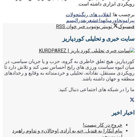
رویکردی ابزاری داشته است.
برچسب ها:
انقلاب های رنگی
تحولات
پیرامون
خاورمیانه
داعش
غرب
فدرالیسم
فیسبوک
توییتر
یوتیوب
خبر خوان RSS
سایت خبری و تحلیلی کوردپاریز
کوردپاریز، هیچ تعلق خاطری به گروه، حزب و یا جریان سیاسی، در
میان انبوه سیاست ورزی های رایج احساس نمی کند و تلاش دارد تا
رویکردی مستقل، نقادانه، تحلیلی و خردمندانه به وقایع و رخدادهای
منطقه و جهان داشته باشد.
ما را در شبکه های اجتماعی دنبال کنید:
اخبار اخیر
خروج در کار نیست!
پیام آنکارا به قندیل: «نه به آزادی اوجالان» و تداوم راهبرد
امنیت‌محور