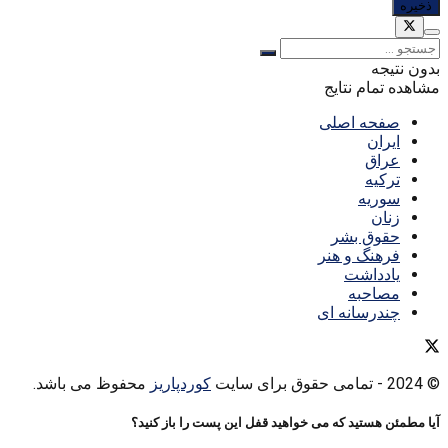
بدون نتیجه
مشاهده تمام نتایج
صفحه اصلی
ایران
عراق
ترکیه
سوریه
زنان
حقوق بشر
فرهنگ و هنر
یادداشت
مصاحبه
چندرسانه ای
© 2024
- تمامی حقوق برای سایت
کوردپاریز
محفوظ می باشد.
آیا مطمئن هستید که می خواهید قفل این پست را باز کنید؟