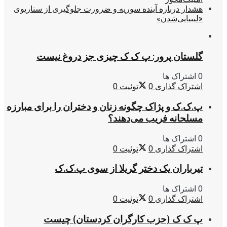
هشدار درباره آینده سوریه و ضرورت جلوگیری از سناریوی
«لیبیایی‌شدن»
گلستان پرور: پ ک ک چیزی جز دروغ نیست
0 اشتراک ها
اشتراک گذاری
0
توئیت
0
پ.ک.ک و پژاک چگونه زنان و دختران را برای مبارزه
مسلحانه فریب می‌دهند؟
0 اشتراک ها
اشتراک گذاری
0
توئیت
0
تیرباران یک دختر گریلا از سوی پ.ک.ک
0 اشتراک ها
اشتراک گذاری
0
توئیت
0
پ ک ک (حزب کارگران کردستان) چیست