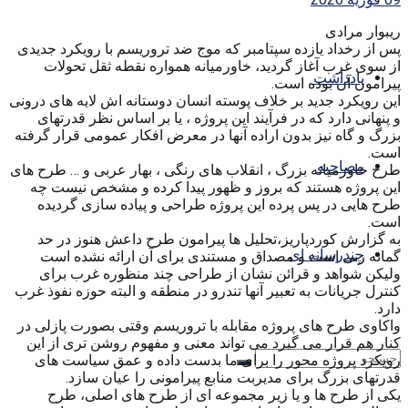
ریبوار مرادی
پس از رخداد یازده سپتامبر که موج ضد تروریسم با رویکرد جدیدی
از سوی غرب آغاز گردید، خاورمیانه همواره نقطه ثقل تحولات
یادداشت
پیرامون آن بوده است.
این رویکرد جدید بر خلاف پوسته انسان دوستانه اش لایه های درونی
و پنهانی دارد که در فرآیند این پروژه ، یا بر اساس نظر قدرتهای
بزرگ و گاه نیز بدون اراده آنها در معرض افکار عمومی قرار گرفته
است.
مصاحبه
طرح خاورمیانه بزرگ ، انقلاب های رنگی ، بهار عربی و … طرح های
این پروژه هستند که بروز و ظهور پیدا کرده و مشخص نیست چه
طرح هایی در پس پرده این پروژه طراحی و پیاده سازی گردیده
است.
به گزارش کوردپاریز،تحلیل ها پیرامون طرح داعش هنوز در حد
چندرسانه ای
گمانه زنی است و مصداق و مستندی برای آن ارائه نشده است
ولیکن شواهد و قرائن نشان از طراحی چند منظوره غرب برای
کنترل جریانات به تعبیر آنها تندرو در منطقه و البته حوزه نفوذ غرب
دارد.
واکاوی طرح های پروژه مقابله با تروریسم وقتی بصورت پازلی در
کنار هم قرار می گیرد می تواند معنی و مفهوم روشن تری از این
رویکرد پروژه محور را برای ما بدست داده و عمق سیاست های
قدرتهای بزرگ برای مدیربت منابع پیرامونی را عیان سازد.
یکی از طرح ها و یا زیر مجموعه ای از طرح های اصلی، طرح