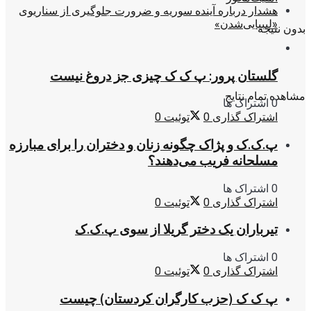
هشدار درباره آینده سوریه و ضرورت جلوگیری از سناریوی
«لیبیایی‌شدن»
بدون نتیجه
گلستان پرور: پ ک ک چیزی جز دروغ نیست
مشاهده تمام نتایج
0 اشتراک ها
اشتراک گذاری
0
توئیت
0
پ.ک.ک و پژاک چگونه زنان و دختران را برای مبارزه
مسلحانه فریب می‌دهند؟
0 اشتراک ها
اشتراک گذاری
0
توئیت
0
تیرباران یک دختر گریلا از سوی پ.ک.ک
0 اشتراک ها
اشتراک گذاری
0
توئیت
0
پ ک ک (حزب کارگران کردستان) چیست