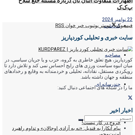
اظهارات متفاوت آلتان تان درباره مسئله خلع سلاح
پ‌ک‌ک
22 نوامبر 2024
فیسبوک
توییتر
یوتیوب
خبر خوان RSS
یادداشت
سایت خبری و تحلیلی کوردپاریز
مصاحبه
کوردپاریز، هیچ تعلق خاطری به گروه، حزب و یا جریان سیاسی، در
میان انبوه سیاست ورزی های رایج احساس نمی کند و تلاش دارد تا
رویکردی مستقل، نقادانه، تحلیلی و خردمندانه به وقایع و رخدادهای
منطقه و جهان داشته باشد.
چندرسانه ای
ما را در شبکه های اجتماعی دنبال کنید:
اخبار اخیر
خروج در کار نیست!
پیام آنکارا به قندیل: «نه به آزادی اوجالان» و تداوم راهبرد
امنیت‌محور