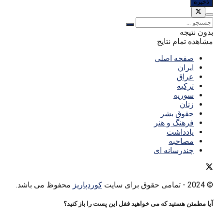
بدون نتیجه
مشاهده تمام نتایج
صفحه اصلی
ایران
عراق
ترکیه
سوریه
زنان
حقوق بشر
فرهنگ و هنر
یادداشت
مصاحبه
چندرسانه ای
© 2024
- تمامی حقوق برای سایت
کوردپاریز
محفوظ می باشد.
آیا مطمئن هستید که می خواهید قفل این پست را باز کنید؟