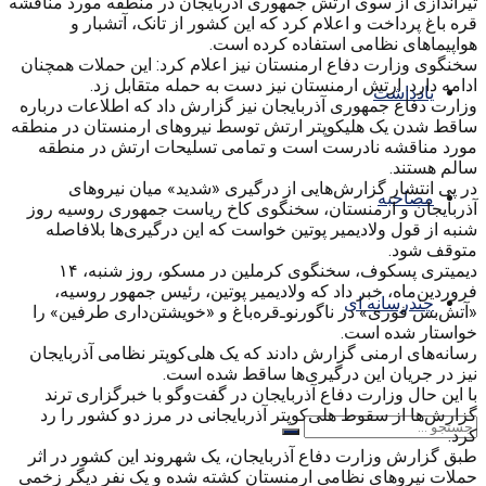
تیراندازی از سوی ارتش جمهوری آذربایجان در منطقه مورد مناقشه
قره باغ پرداخت و اعلام کرد که این کشور از تانک، آتشبار و
هواپیماهای نظامی استفاده کرده است.
سخنگوی وزارت دفاع ارمنستان نیز اعلام کرد: این حملات همچنان
ادامه دارد. ارتش ارمنستان نیز دست به حمله متقابل زد.
یادداشت
وزارت دفاع جمهوری آذربایجان نیز گزارش داد که اطلاعات درباره
ساقط شدن یک هلیکوپتر ارتش توسط نیروهای ارمنستان در منطقه
مورد مناقشه نادرست است و تمامی تسلیحات ارتش در منطقه
سالم هستند.
در پی انتشار گزارش‌هایی از درگیری «شدید» میان نیروهای
مصاحبه
آذربایجان و ارمنستان، سخنگوی کاخ ریاست جمهوری روسیه روز
شنبه از قول ولادیمیر پوتین خواست که این درگیری‌ها بلافاصله
متوقف شود.
دیمیتری پسکوف، سخنگوی کرملین در مسکو، روز شنبه، ۱۴
فروردین‌ماه، خبر داد که ولادیمیر پوتین، رئیس جمهور روسیه،
چندرسانه ای
«آتش‌بس فوری» در ناگورنو‌ـ‌قره‌باغ و «خویشتن‌داری طرفین» را
خواستار شده است.
رسانه‌های ارمنی گزارش دادند که یک هلی‌کوپتر نظامی آذربایجان
نیز در جریان این درگیری‌ها ساقط شده است.
با این حال وزارت دفاع آذربایجان در گفت‌وگو با خبرگزاری ترند
گزارش‌ها از سقوط هلی‌کوپتر آذربایجانی در مرز دو کشور را رد
کرد.
طبق گزارش وزارت دفاع آذربایجان، یک شهروند این کشور در اثر
حملات نیروهای نظامی ارمنستان کشته شده و یک نفر دیگر زخمی