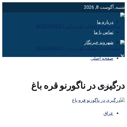
شنبه, آگوست 8, 2026
درباره ما
تماس با ما
شهروند خبرنگار
صفحه اصلی
درگیری در ناگورنو قره باغ
ایران
عراق