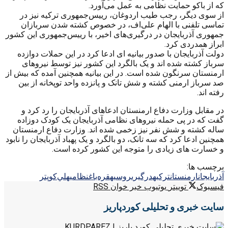
که از باکو حمایت نظامی به عمل می‌آورد.
از سوی دیگر، رجب طیب اردوغان، رییس‌جمهوری ترکیه نیز در
تماسی تلفنی با الهام‌ علی‌اف، در خصوص کشته شدن سربازان
جمهوری آذربایجان در درگیری‌های اخیر، با رییس‌جمهوری این کشور
ابراز همدردی کرد.
دولت آذربایجان با صدور بیانیه ای ادعا کرد در این حملات دوازده
سرباز کشته شده اند و یک بالگرد این کشور نیز توسط نیروهای
ارمنستان سرنگون شده است. در این بیانیه همچنین آمده که بیش از
صد سرباز ارمنی کشته و شش تانک و پانزده واحد توپخانه از بین
رفته اند.
در مقابل وزارت دفاع ارمنستان ادعاهای آذربایجان را رد کرد و
گفت که در پی حمله نیروهای نظامی آذربایجان یک کودک دوزاده
ساله کشته و شش نفر نیز زخمی شده اند. وزارت دفاع ارمنستان
همچنین ادعا کرد که سه تانک، دو بالگرد و یک پهباد آذربایجان را نابود
و خسارت های زیادی را متوجه این کشور کرده است.
برچسب ها:
آذربايجان
ارمنستان
تركيه
درگيري
روسيه
قره‌باغ
نظامي
هلي‌كوپتر
فیسبوک
توییتر
یوتیوب
خبر خوان RSS
سایت خبری و تحلیلی کوردپاریز