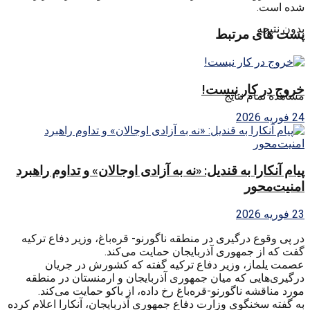
شده است.
بدون نتیجه
پست های مرتبط
خروج در کار نیست!
مشاهده تمام نتایج
24 فوریه 2026
پیام آنکارا به قندیل: «نه به آزادی اوجالان» و تداوم راهبرد
امنیت‌محور
23 فوریه 2026
در پی وقوع درگیری در منطقه ناگورنو- قره‌باغ، وزیر دفاع ترکیه
گفت که از جمهوری‌ آذربایجان حمایت می‌کند.
عصمت یلماز، وزیر دفاع ترکیه گفته که کشورش در جریان
درگیری‌هایی که میان جمهوری آذربایجان و ارمنستان در منطقه
مورد مناقشه ناگورنو-قره‌باغ رخ داده، از باکو حمایت می‌کند.
به گفته سخنگوی وزارت دفاع جمهوری آذربایجان، آنکارا اعلام کرده