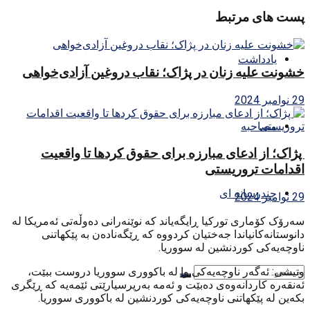
پست های مرتبط
یادداشت
خشونت علیه زنان در پژاک؛ نقاب دروغین آزادی‌خواهی
29 نوامبر 2024
مصاحبه
پژاک؛ از ادعای مبارزه برای حقوق کردها تا واقعیت
اقدامات تروریستی
چندرسانه ای
29 نوامبر 2024
سه‌رۆک کۆماری تورکیا ڕایگه‌یاند که‌ نوێنه‌رانی ده‌وڵه‌تی ئه‌مریکا له‌
دانوستانه‌کانیاندا جه‌ختیان کردووه‌ که‌ ڕێگه‌ناده‌ن به‌ پێکهاتنی
ناوچه‌یه‌کی کوردنشین له‌ سووریا.
وتیشی: ئه‌گه‌ر ناوچه‌یه‌کی وا له‌ باکووری سووریا دروست ببێت،
ئه‌نقه‌ره‌ کاردانه‌وه‌ی ده‌بێت و ئه‌مه‌ به‌رپرسیارێتی ئێمه‌یه‌ که‌ ڕێگری
بکه‌ین له‌ پێکهاتنی ناوچه‌یه‌کی کوردنشین له‌ باکووری سووریا.