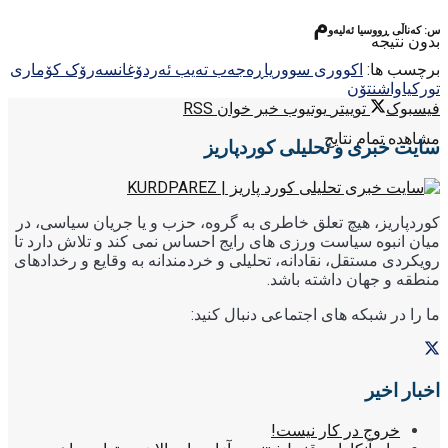
م
س: که‌ناڵی ڕووسیا ئه‌لیه‌و
بدون نتیجه
برچسب ها:
اکووری سووریا
ڕه‌جه‌ب ته‌یب ئه‌ردۆغان
سه‌رۆک کۆماری
تورکیا
واشنتۆن
فیسبوک
توییتر
یوتیوب
خبر خوان RSS
مشاهده تمام نتایج
سایت خبری و تحلیلی کوردپاریز
کوردپاریز، هیچ تعلق خاطری به گروه، حزب و یا جریان سیاسی، در
میان انبوه سیاست ورزی های رایج احساس نمی کند و تلاش دارد تا
رویکردی مستقل، نقادانه، تحلیلی و خردمندانه به وقایع و رخدادهای
منطقه و جهان داشته باشد.
ما را در شبکه های اجتماعی دنبال کنید:
اخبار اخیر
خروج در کار نیست!