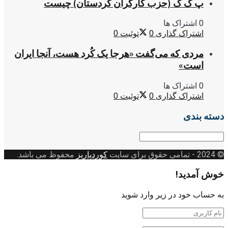
پ ک ک (حزب کارگران کردستان) چیست
0 اشتراک ها
اشتراک گذاری
0
توئیت
0
مردی که می‌گفت «هرجا یک کُرد هست، آنجا ایران
است»
0 اشتراک ها
اشتراک گذاری
0
توئیت
0
دسته بندی
دسته
بندی
© 2024
- تمامی حقوق برای سایت
کوردپاریز
محفوظ می باشد.
خوش آمدید!
به حساب خود در زیر وارد شوید