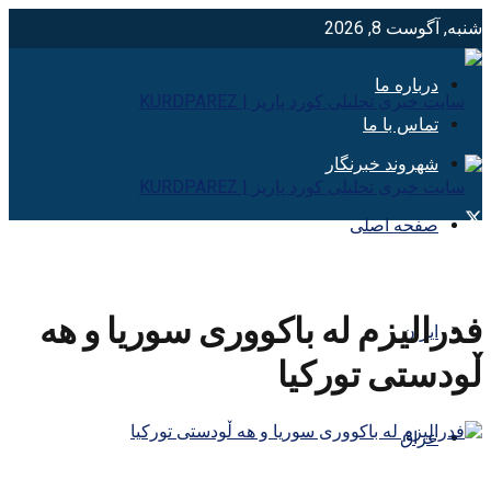
شنبه, آگوست 8, 2026
درباره ما
تماس با ما
شهروند خبرنگار
صفحه اصلی
فدرالیزم له باکووری سوریا و ھه
ایران
ڵودستی تورکیا
عراق