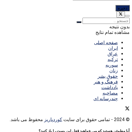
بدون نتیجه
مشاهده تمام نتایج
صفحه اصلی
ایران
عراق
ترکیه
سوریه
زنان
حقوق بشر
فرهنگ و هنر
یادداشت
مصاحبه
چندرسانه ای
© 2024
- تمامی حقوق برای سایت
کوردپاریز
محفوظ می باشد.
آیا مطمئن هستید که می خواهید قفل این پست را باز کنید؟