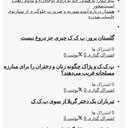
پیام آنکارا به قندیل: «نه به آزادی اوجالان» و تداوم راهبرد
امنیت‌محور
هشدار درباره آینده سوریه و ضرورت جلوگیری از سناریوی
«لیبیایی‌شدن»
گلستان پرور: پ ک ک چیزی جز دروغ نیست
0 اشتراک ها
اشتراک گذاری
0
توئیت
0
پ.ک.ک و پژاک چگونه زنان و دختران را برای مبارزه
مسلحانه فریب می‌دهند؟
0 اشتراک ها
اشتراک گذاری
0
توئیت
0
تیرباران یک دختر گریلا از سوی پ.ک.ک
0 اشتراک ها
اشتراک گذاری
0
توئیت
0