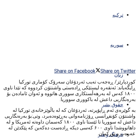
ترکیه
سوریه
Share on Facebook
Share on Twitter
زنان
کوردپارێز/ ڕه‌جه‌ب ته‌یب ئه‌ردۆغان سه‌رۆک کۆماری تورکیا
ڕایگه‌یاند: ئه‌نقه‌ره‌ لیستێکی ڕاده‌ستی واشنتۆن کردووه‌ که‌ تێدا ناوی
۱۸۰۰ که‌س له‌ به‌رهه‌ڵستکاری سووری هاتووه‌ و ئه‌وان ئاماده‌ن بۆ
به‌ره‌نگاریی داعش له‌ باکووری سووریا.
حقوق بشر
به‌ گوێره‌ی ئه‌م ڕاپۆپرته‌، ئه‌ردۆغان که‌ له‌ باڵوێزخانه‌ی تورکیا له‌
واشنتۆن کۆنفڕانسی ڕۆژنامه‌وانی به‌ڕێوه‌ده‌برد، وتی:بۆ به‌ره‌نگاریی
داعش له‌ سووریا تا ئێستا ناوی ۱۸۰۰ که‌سمان داوه‌ته‌ ئه‌مریکا و له‌
داهاتووشدا ناوی ۶۰۰ که‌سی دیکه‌ ڕاده‌ست ده‌که‌ین که‌ پێکدێن له‌
عه‌ره‌ب و تورکمان.
فرهنگ و هنر