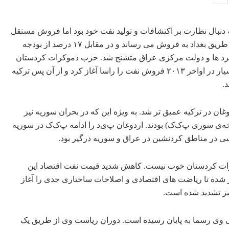
بارزانی به دنبال نظارت بر اکتشافات و تولید نفت خود بود اما فروش مستقل
آن یک رویای غیرممکن بود. حزب دموکرات کردستان نفت خود را از طریق بغداد به فروش می ‎رساند و در مقابل ۱۷ درصد از بودجه
 کرد ها و دولت مرکزی عراق متشنج شد. حزب دموکرات کردستان
فروش نفت از طریق بغداد را متوقف کرد و پس از کشمکش های بسیار در اواخر ۲۰۱۳ فروش نفت را راسا آغاز کرد و از آن پس ترکیه
.
ن در ترکیه عمیق تر شد. به ویژه این که در بحران سوریه نیز
ه‌ی سوری پ‌ک‌ک) بودند. اردوغان پ‌ی‌د را ادامه پ‌ک‌ک در سوریه
اسی در مناطق کردنشین در عراق و سوریه درگیر بود.
رات کردستان خوب نیست. کاهش شدید قیمت نفت اقتصاد این
ر شده تا ریاضت های اقتصادی و اصلاحات ساختاری جدی را آغاز
یز تشدید شده است.
ی وی رسما به پایان رسیده است. دوران ریاست وی از طریق یک