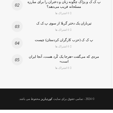
پ.ک.ک و پژاک چگونه زنان و دختران را برای مبارزه
مسلحانه فریب می‌دهند؟
0 اشتراک ها
تیرباران یک دختر گریلا از سوی پ.ک.ک
0 اشتراک ها
پ ک ک (حزب کارگران کردستان) چیست
0 اشتراک ها
مردی که می‌گفت «هرجا یک کُرد هست، آنجا ایران
است»
0 اشتراک ها
© 2024
- تمامی حقوق برای سایت
کوردپاریز
محفوظ می باشد.