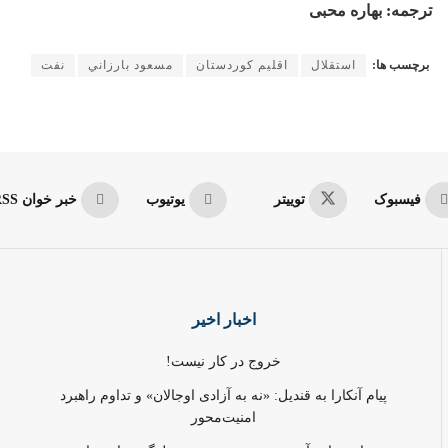
ترجمه
:
بهاره محبی
برچسب ها:
استقلال
اقليم كوردستان
مسعود بارزاني
نفت
فیسبوک
توییتر
یوتیوب
خبر خوان RSS
اخبار اخیر
خروج در کار نیست!
پیام آنکارا به قندیل: «نه به آزادی اوجالان» و تداوم راهبرد
امنیت‌محور