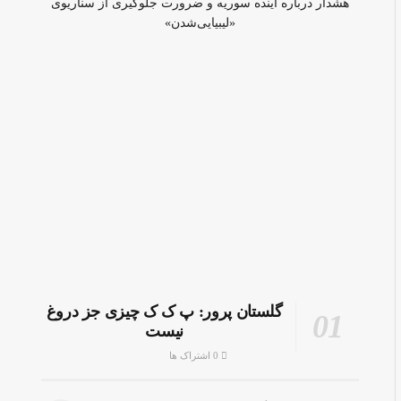
هشدار درباره آینده سوریه و ضرورت جلوگیری از سناریوی
«لیبیایی‌شدن»
گلستان پرور: پ ک ک چیزی جز دروغ
نیست
0 اشتراک ها