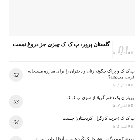
گلستان پرور: پ ک ک چیزی جز دروغ نیست
0 اشتراک ها
پ.ک.ک و پژاک چگونه زنان و دختران را برای مبارزه مسلحانه
فریب می‌دهند؟
0 اشتراک ها
تیرباران یک دختر گریلا از سوی پ.ک.ک
0 اشتراک ها
پ ک ک (حزب کارگران کردستان) چیست
0 اشتراک ها
مردی که می‌گفت «هرجا یک کُرد هست، آنجا ایران است»