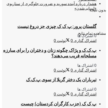
هشدار درباره آینده سوریه و ضرورت جلوگیری از سناریوی
«لیبیایی‌شدن»
بدون نتیجه
گلستان پرور: پ ک ک چیزی جز دروغ نیست
مشاهده تمام نتایج
0 اشتراک ها
اشتراک گذاری
0
توئیت
0
پ.ک.ک و پژاک چگونه زنان و دختران را برای مبارزه
مسلحانه فریب می‌دهند؟
0 اشتراک ها
اشتراک گذاری
0
توئیت
0
تیرباران یک دختر گریلا از سوی پ.ک.ک
0 اشتراک ها
اشتراک گذاری
0
توئیت
0
پ ک ک (حزب کارگران کردستان) چیست