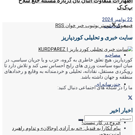
اظهارات متفاوت آلتان تان درباره مسئله خلع سلاح
پ‌ک‌ک
22 نوامبر 2024
فیسبوک
توییتر
یوتیوب
خبر خوان RSS
یادداشت
سایت خبری و تحلیلی کوردپاریز
مصاحبه
کوردپاریز، هیچ تعلق خاطری به گروه، حزب و یا جریان سیاسی، در
میان انبوه سیاست ورزی های رایج احساس نمی کند و تلاش دارد تا
رویکردی مستقل، نقادانه، تحلیلی و خردمندانه به وقایع و رخدادهای
منطقه و جهان داشته باشد.
چندرسانه ای
ما را در شبکه های اجتماعی دنبال کنید:
اخبار اخیر
خروج در کار نیست!
پیام آنکارا به قندیل: «نه به آزادی اوجالان» و تداوم راهبرد
امنیت‌محور