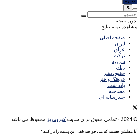
بدون نتیجه
مشاهده تمام نتایج
صفحه اصلی
ایران
عراق
ترکیه
سوریه
زنان
حقوق بشر
فرهنگ و هنر
یادداشت
مصاحبه
چندرسانه ای
© 2024
- تمامی حقوق برای سایت
کوردپاریز
محفوظ می باشد.
آیا مطمئن هستید که می خواهید قفل این پست را باز کنید؟