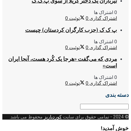
تیرباران یک دختر گریلا از سوی پ.ک.ک
0 اشتراک ها
اشتراک گذاری
0
توئیت
0
پ ک ک (حزب کارگران کردستان) چیست
0 اشتراک ها
اشتراک گذاری
0
توئیت
0
مردی که می‌گفت «هرجا یک کُرد هست، آنجا ایران
است»
0 اشتراک ها
اشتراک گذاری
0
توئیت
0
دسته بندی
دسته
بندی
© 2024
- تمامی حقوق برای سایت
کوردپاریز
محفوظ می باشد.
خوش آمدید!