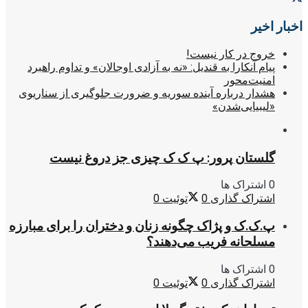
اخبار اخیر
خروج در کار نیست!
پیام آنکارا به قندیل: «نه به آزادی اوجالان» و تداوم راهبرد
امنیت‌محور
هشدار درباره آینده سوریه و ضرورت جلوگیری از سناریوی
«لیبیایی‌شدن»
گلستان پرور: پ ک ک چیزی جز دروغ نیست
0 اشتراک ها
اشتراک گذاری
0
توئیت
0
پ.ک.ک و پژاک چگونه زنان و دختران را برای مبارزه
مسلحانه فریب می‌دهند؟
0 اشتراک ها
اشتراک گذاری
0
توئیت
0