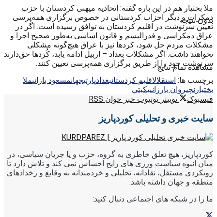
ملا بختیار هم در این باره گفته: اتحادیه میهنی کردستان با حزب
دمکرات و دیگر احزاب کردستانی در خصوص برگزاری همه‌پرسی
بدون نتیجه
تعیین سرنوشت در اقلیم کردستان به توافق رسیده است. اگر در
عراق دمکراسی و فدرالیسم و قانون اساسی به‌طور صحیح اجرا و
مشکلات مردم حل شود، کردها نیز با عراق هیچ‌گونه مشکلی
نخواهند داشت. اگر مشکلات بغداد – اربیل ادامه یابد، کُردها حق‌دارند
سرنوشت خود را از طریق برگزاری همه‌پرسی تعیین کنند.
مشاهده تمام نتایج
برچسب ها:
استقلال
اقليم كردستان
بغداد
پارتي
جهان
مسعود بازاني
ملا
بختيار
نچيروان بارزاني
يكيتي
فیسبوک
توییتر
یوتیوب
خبر خوان RSS
سایت خبری و تحلیلی کوردپاریز
کوردپاریز، هیچ تعلق خاطری به گروه، حزب و یا جریان سیاسی، در
میان انبوه سیاست ورزی های رایج احساس نمی کند و تلاش دارد تا
رویکردی مستقل، نقادانه، تحلیلی و خردمندانه به وقایع و رخدادهای
منطقه و جهان داشته باشد.
ما را در شبکه های اجتماعی دنبال کنید: