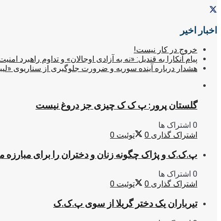
اخبار اخیر
خروج در کار نیست!
پیام آنکارا به قندیل: «نه به آزادی اوجالان» و تداوم راهبرد امنیت
هشدار درباره آینده سوریه و ضرورت جلوگیری از سناریوی «لیب
گلستان پرور: پ ک ک چیزی جز دروغ نیست
0 اشتراک ها
اشتراک گذاری
0
توئیت
0
پ.ک.ک و پژاک چگونه زنان و دختران را برای مبارزه 
0 اشتراک ها
اشتراک گذاری
0
توئیت
0
تیرباران یک دختر گریلا از سوی پ.ک.ک