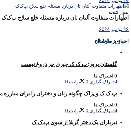
29 نوامبر 2024
بدون نتیجه
اظهارات متفاوت آلتان تان درباره مسئله خلع سلاح پ‌ک‌ک
22 نوامبر 2024
اخبار پرطرفدار
مشاهده تمام نتایج
گلستان پرور: پ ک ک چیزی جز دروغ نیست
0 اشتراک ها
اشتراک گذاری
0
توئیت
0
پ.ک.ک و پژاک چگونه زنان و دختران را برای مبارزه 
0 اشتراک ها
اشتراک گذاری
0
توئیت
0
تیرباران یک دختر گریلا از سوی پ.ک.ک