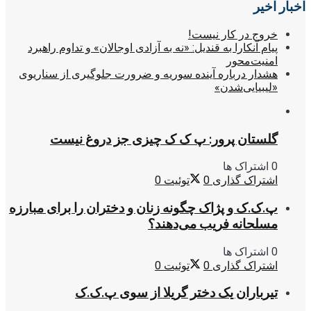
اخبار اخیر
خروج در کار نیست!
پیام آنکارا به قندیل: «نه به آزادی اوجالان» و تداوم راهبرد
امنیت‌محور
هشدار درباره آینده سوریه و ضرورت جلوگیری از سناریوی
«لیبیایی‌شدن»
گلستان پرور: پ ک ک چیزی جز دروغ نیست
0 اشتراک ها
اشتراک گذاری
0
توئیت
0
پ.ک.ک و پژاک چگونه زنان و دختران را برای مبارزه
مسلحانه فریب می‌دهند؟
0 اشتراک ها
اشتراک گذاری
0
توئیت
0
تیرباران یک دختر گریلا از سوی پ.ک.ک