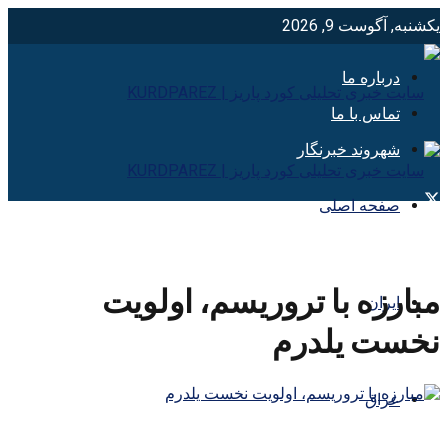
یکشنبه, آگوست 9, 2026
درباره ما
تماس با ما
شهروند خبرنگار
صفحه اصلی
مبارزه با تروریسم، اولویت
ایران
نخست یلدرم
عراق