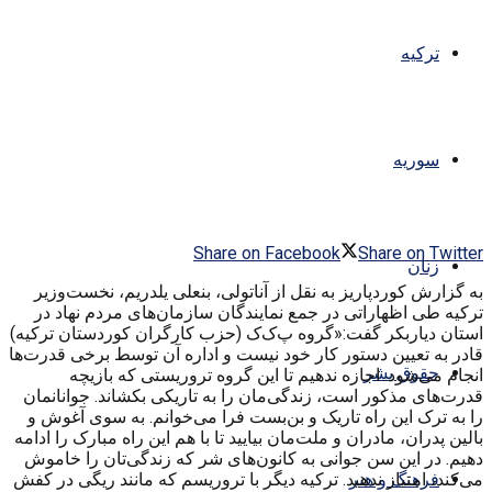
ترکیه
سوریه
Share on Facebook
Share on Twitter
زنان
به گزارش کوردپاریز به نقل از آناتولی، بنعلی یلدریم، نخست‌وزیر
ترکیه طی اظهاراتی در جمع نمایندگان سازمان‌های مردم نهاد در
استان دیاربکر گفت:«گروه پ‌ک‌ک (حزب کارگران کوردستان ترکیه)
قادر به تعیین دستور کار خود نیست و اداره آن توسط برخی قدرت‌ها
حقوق بشر
انجام می‌شود. ‌اجازه ندهیم تا این گروه تروریستی که بازیچه
قدرت‌های مذکور است، زندگی‌مان را به تاریکی بکشاند. جوانانمان
را به ترک این راه تاریک و بن‌بست فرا می‌خوانم. به سوی آغوش و
بالین پدران، مادران و ملت‌مان بیایید تا با هم این راه مبارک را ادامه
دهیم. در این سن جوانی به کانون‌های شر که زندگی‌تان را خاموش
می‌کند، امتیاز ندهید. ترکیه دیگر با تروریسم که مانند ریگی در کفش
فرهنگ و هنر