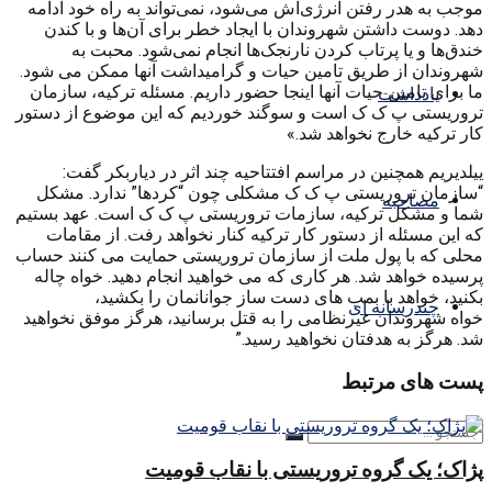
موجب به هدر رفتن انرژی‌اش می‌شود، نمی‌تواند به راه خود ادامه
دهد. دوست داشتن شهروندان با ایجاد خطر برای آن‌ها و با کندن
خندق‌ها و یا پرتاب کردن نارنجک‌ها انجام نمی‌شود. محبت به
شهروندان از طریق تامین حیات و گرامیداشت آنها ممکن می شود.
ما برای تامین حیات آنها اینجا حضور داریم. مسئله ترکیه، سازمان
یادداشت
تروریستی پ ک ک است و سوگند خوردیم که این موضوع از دستور
کار ترکیه خارج نخواهد شد.»
ییلدیریم همچنین در مراسم افتتاحیه چند اثر در دیاربکر گفت:
“سازمان تروریستی پ ک ک مشکلی چون “کردها” ندارد. مشکل
مصاحبه
شما و مشکل ترکیه، سازمات تروریستی پ ک ک است. عهد بستیم
که این مسئله از دستور کار ترکیه کنار نخواهد رفت. از مقامات
محلی که با پول ملت از سازمان تروریستی حمایت می کنند حساب
پرسیده خواهد شد. هر کاری که می خواهید انجام دهید. خواه چاله
بکنید، خواهد با بمب های دست ساز جوانانمان را بکشید،
چندرسانه ای
خواه شهروندان غیرنظامی را به قتل برسانید، هرگز موفق نخواهید
شد. هرگز به هدفتان نخواهید رسید.”
پست های مرتبط
پژاک؛ یک گروه تروریستی با نقاب قومیت