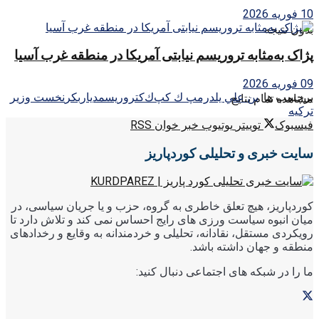
10 فوریه 2026
بدون نتیجه
پژاک به‌مثابه تروریسم نیابتی آمریکا در منطقه غرب آسیا
09 فوریه 2026
برچسب ها:
بن علي يلدرم
پ ك ك
پ‌ك‌ك
تروريسم
دياربكر
نخست وزير
مشاهده تمام نتایج
تركيه
فیسبوک
توییتر
یوتیوب
خبر خوان RSS
سایت خبری و تحلیلی کوردپاریز
کوردپاریز، هیچ تعلق خاطری به گروه، حزب و یا جریان سیاسی، در
میان انبوه سیاست ورزی های رایج احساس نمی کند و تلاش دارد تا
رویکردی مستقل، نقادانه، تحلیلی و خردمندانه به وقایع و رخدادهای
منطقه و جهان داشته باشد.
ما را در شبکه های اجتماعی دنبال کنید: