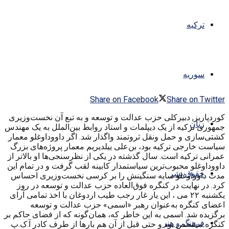
ترکیه
سوریه
Share on Facebook
Share on Twitter
کوردپاریز, دبیرکلی حزب عدالت و توسعه و به تبع آن نخست‌وزیری
زنان
جمهوری ترکیه از یک دیپلمات و استاد روابط بین‌الملل به یک مهندس
کشتی‌سازی و حمل ونقل ثروتمند واگذار شد. اگر داووداوغلو معمار
سیاست خارجی ترکیه بود، بن‌علی ییلدیریم معمار پروژه‌های بزرگ
عمرانی ترکیه است. سال گذشته در یکی از نظرسنجی‌ها او بالاتر از
داووداوغلو محبوب‌ترین سیاستمدار کابینه لقب گرفت و در تمام این
حقوق بشر
مدت داوواوغلو سایه سنگینش را بر کرسی نخست‌وزیری احساس
کرد. در نهایت در کنگره فوق‌العاده حزب عدالت و توسعه در روز
یکشنبه ۲۲ می ، این یار غار رجب طیب اردوغان با اخذ تمامی‌ آرا‌ی
اعضای کنگره به‌عنوان رهبر «اسمی» حزب عدالت و توسعه
برگزیده شد. اسمی ‌به این خاطر که، همان‌گونه که از فضای حاکم بر
فرهنگ و هنر
کنگره مشخص بود و حتی قبل از آن هم بارها از طرف کادر آ.ک.پ