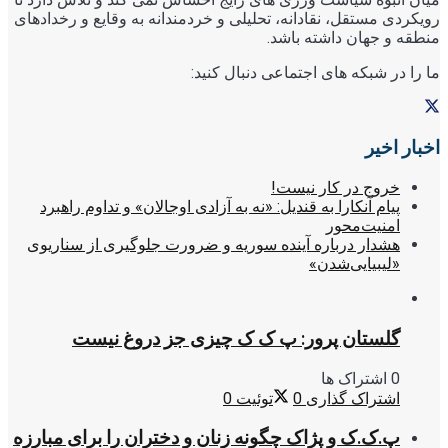
رویکردی مستقل، نقادانه، تحلیلی و خردمندانه به وقایع و رخدادهای
منطقه و جهان داشته باشد.
ما را در شبکه های اجتماعی دنبال کنید:
اخبار اخیر
خروج در کار نیست!
پیام آنکارا به قندیل: «نه به آزادی اوجالان» و تداوم راهبرد
امنیت‌محور
هشدار درباره آینده سوریه و ضرورت جلوگیری از سناریوی
«لیبیایی‌شدن»
گلستان پرور: پ ک ک چیزی جز دروغ نیست
0 اشتراک ها
اشتراک گذاری
0
توئیت
0
پ.ک.ک و پژاک چگونه زنان و دختران را برای مبارزه