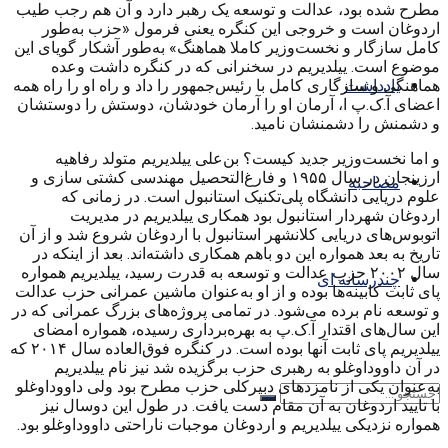
مطرح شده بود، عدالت و توسعه یک رهبر دارد و آن هم رجب طیب
اردوغان است و خروجی این کنگره یعنی فرمول «حزب به‌طور
کامل سازگار و نخست‌وزیر کاملا هماهنگ» به‌طور آشکار گویای این
موضوع است. ییلدیریم در سخنرانی که در کنگره داشت وعده
هماهنگی و سازگاری کامل با رئیس‌جمهور را داد و راه او را راه همه
یادداشت
اعضای آ.ک.پ ا، آرمان او را آرمان خودشان، دوستش را دوستشان
و دشمنش را دشمنشان نامید.
و اما نخست‌وزیر جدید کیست؟ بن‌علی ییلدیریم متولد رفاهیه
ارزینجان در سال ۱۹۵۵ و فارغ‌التحصیل مهندسی کشتی سازی و
مصاحبه
علوم دریایی دانشگاه پلی‌تکنیک استانبول است. در زمانی که
اردوغان شهردار استانبول بود همکاری ییلدیریم در مدیریت
اتوبوس‌های دریایی کلانشهر استانبول با اردوغان شروع شد و از آن
تاریخ به بعد همواره این دو باهم همکاری داشته‌اند. بعد از اینکه در
سال ۲۰۰۲ حزب عدالت و توسعه به قدرت رسید، ییلدیریم همواره
چندرسانه ای
پای ثابت کابینه‌ها بوده‌ و از او به‌عنوان ماشین عمرانی حزب عدالت
و توسعه نام برده می‌شود. در تمامی ‌پروژه‌های بزرگ عمرانی که در
این سال‌های اقتدار آ.ک.پ به بهره‌برداری رسیده، همواره امضای
ییلدیریم پای ثابت آنها بوده است. در کنگره فوق‌العاده سال ۲۰۱۴ که
در آن داووداوغلو به رهبری حزب برگزیده شد نیز نام ییلدیریم
به‌عنوان یکی از نامزدهای دبیرکلی حزب مطرح بود ولی داووداوغلو
با تایید اردوغان به آن مقام دست یافت. در طول این ‌دوسال نیز
همواره نزدیکی ییلدیریم و اردوغان موجبات ناراحتی داووداوغلو بود.