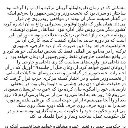
مشکلی که در زمان داووداوغلو گریبان ترکیه و آک.پ را گرفته بود
ساختار دو سری بود که نخست‌وزیر و رئیس‌جمهور را به‌رغم اینکه
در گفتار همیشه منکر آن بودند در مواقعی رودرروی هم قرار
می‌داد. همان‌طور که داووداوغلو در سخنرانی وداع به آن اشاره کرد،
کشور دیگر بدین روش قابل اداره نبود. عبدالقادر سلوی نویسنده
روزنامه حریت و از اشخاص نزدیک به عدالت و توسعه بر این باور
است که در دوره جدید، به اندازه کیفیت کابینه، کارکرد آن نیز
حائز‌اهمیت خواهد بود؛ بدین صورت که از دید خارجی، جمهوری
ترکیه را در مجامع بین‌المللی فقط یک شخص نمایندگی خواهد کرد و
در واقع مخاطب خارجیان فقط رئیس‌جمهور اردوغان خواهد بود. از
دید داخلی نیز اولویت‌های سیاست گذاری داخلی و خارجی را
اردوغان تعیین خواهد کرد. اردوغان قبل از جلسه‌۲۹ آ‌وریل که در آن
اختیارات نخست‌وزیر در گماشتن و نصب روسای تشکیلات استانی
از نخست‌وزیر سلب و در اختیار کمیته مرکزی حزب قرار گرفت که
در حقیقت نشان دادن زهر چشمی ‌به داووداوغلو بود، در محفلی
نارضایتی خود را اینگونه بیان کرده بود که‌ «من به عربستان سعودی
می‌روم ۱۵ روز بعد به آنجا می‌رود. من از آمریکا برمی‌گردم ۱۵ روز
بعد او را آنجا می‌بینیم.» از این جهت است که بن‌علی ییلدیریم دوره
جدید را نه دوره حرف روی حرف بلکه دوره سنگ روی سنگ
می‌نامد و حکومت خود را حکومت سرمایه‌گذاری، توسعه‌مند و در
کل حکومت عمل، ساخت وساز و اجرا‌ قلمداد می‌کند.
در حکومت جدید دو تغییر عمده مشاهده خواهد شد: نخست اینکه در