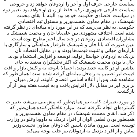
سیاست خارجی حرف اول و آخر را اردوغان خواهد زد و خروجی
سیاست خارجی جمهوری ترکیه فقط از زبان او خواهد بود. تغییر دوم
در سیاست اقتصادی حکومت خواهد بود. البته با ابقای محمت
شیمشک در مقام معاون نخست‌وزیر و مسئول تیم اقتصادی
حکومت، به نظر می‌رسد که در این مورد راه میانه‌ای در نظر گرفته
شده است. اختلاف مشهودی بین علی‌بابا جان و محمت شیمشک با
مشاوران اقتصادی اردوغان در چند سال اخیر مطرح بوده است.
بدین صورت که بابا جان و شیمشک طرفدار هماهنگی و سازگاری با
بازارهای جهانی و تثبیت قیمت‌ها بودند و در مقابل اقتصاددانان
نزدیک به اردوغان خواستار تولید، توسعه و افزایش استخدام بودند.
حال با بودن محمت شیمشک که اکثر تحلیلگران معتقد به جای
نداشتن او در کابینه جدید بودند، احتمالا باتوجه به واکنش بازار و افت
قیمت لیر تصمیم به راه‌حل میانه‌ای گرفته شده است؛ همان‌طور که
مشاهده شد، پس از اعلام اسامی ‌اعضای کابینه، ارزش میزان
برابری لیر در مقابل دلار افزایش یافت و به قیمت هفته پیش از آن
بازگشت.
در مورد تغییرات کابینه نیز همان‌طور که پیش‌بینی می‌شد، تغییرات
گسترده‌ای انجام نگرفته است. موارد غافلگیر‌کننده همان‌طور که
ذکر شد، ابقای محمت شیمشک در مقام معاون نخست‌وزیر و
همینطور بودن لطفی الوان از افراد نزدیک به داووداوغلو در وزارت
توسعه است. بیرون ماندن یاسین آک دوغان معاون نخست‌وزیر
سابق و از افراد نزدیک به اردوغان نیز جلب توجه می‌کند.