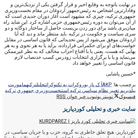
در نهایت باتوجه به وقایع اخیر و قرار گرفتن یکی از نزدیک‌ترین و
وفادارترین اشخاص به رئیس‌جمهور اردوغان در مقام نخست‌وزیری
جمهوری ترکیه، چیزی که مشهود است آغاز دوران جدیدی است که
از آن می‌توان به دوره رئیس‌جمهوری حزبی اشاره کرد. این شاید راه
میان‌بری باشد برای دور زدن بن‌بست حاصل از ساختار دوگانه و دو
سری سیاست و حکومت در ترکیه. باید منتظر ماند و دید که آیا
اردوغان موفق می‌شود از پس تحدیداتی که قانون اساسی در مقابل
خواست‌های او برای حکمرانی قرارداده‌، برآید ‌یا به هر نحوی و به هر
بهایی که هست، یعنی یا با اقناع احزاب مخالف که به نظر غیر‌ممکن
می‌نماید و یا با برگزاری انتخابات زودرس ‌کسب حد‌نصاب لازم
قانون اساسی را تغییر خواهد داد.
*حسین پاشایی
برچسب ها:
AKP
آ ک پ
از بوروکرات به تکنوکرات
تحليل
ترکیه
ماموريت
ييلديريم تغيير نظام سياسي ترکيه است
نخست‌وزيري جمهوري ترکيه
فیسبوک
توییتر
یوتیوب
خبر خوان RSS
سایت خبری و تحلیلی کوردپاریز
کوردپاریز، هیچ تعلق خاطری به گروه، حزب و یا جریان سیاسی، در
میان انبوه سیاست ورزی های رایج احساس نمی کند و تلاش دارد تا