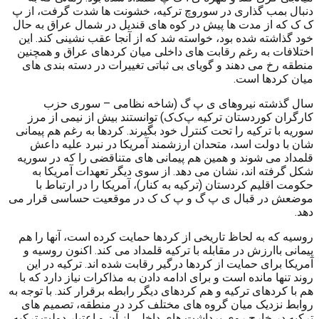
دنبال بمب گذاری در سوروچ ترکیه، خشونت ها شدت گرفت، از پ
ک ک که از مدت ها پیش در کوه های قندیل در شمال عراق به حال
خود گذاشته شده بود، خواسته شد که از آنجا عقب نشینی کند. این
اختلافات به رغم رقابت های داخلی میان کردهای عراق و همچنین
منطقه رخ می دهند و گویای بی ثباتی تغییرات در دسته بندی های
میان کردها است.
سال گذشته نیروهای ی پ گ (شاخه نظامی – سوری حزب
کارگران کوردستان ترکیه پ‌ک‌ک) توانستند بیش از نیمی از مرز
سوریه با ترکیه را تحت کنترل خود بگیرند. کردها به رغم هم پیمانی
شان با دولت اسد، متحدان ارزشمند آمریکا در نبرد علیه داعش
قلمداد می شوند و همین هم پیمانی های متناقضی را که در سوریه
شکل گرفته اند، نشان می دهد. از سوی دیگر تعهدات آمریکا به
حکومت اقلیم کردستان (ترکیه به کنار)، آمریکا را در ارتباط با
موضعش در قبال ی پ گ و پ ک ک در موقعیت حساسی قرار می
دهد.
روسیه که به لحاظ تاریخی از کردها حمایت کرده است، آنها را هم
پیمانی باارزش در مقابله با ترکیه قلمداد می کند. اکنون روسیه و
آمریکا برای حمایت از کردها درگیر رقابت شده اند. ترکیه در این
روند تنها مانده است و برای ادامه دادن به مذاکرات نیاز دارد که با
هم با کردهای ترکیه و هم کردهای دیگر رابطه برقرار کند. با توجه به
روابط نزدیک میان گروه های مختلف کرد در منطقه، تصمیم های
ترکیه در خارج روی برداشت های داخلی از آن و اعتبار دولت ترکیه