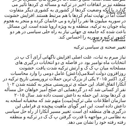
منطقه نیز بر اتفافات اخیر در ترکیه و مسأله ی کردها تأثیر می
گذارد. با آنکه وضعیت کردها از کشوری به کشوری دیگر متفاوت
بدون نتیجه
است اما در نهایت تمام کردها با هم مرتبط هستند. افزایش خشونت
در سوریه میلیون ها نفر را آواره و بی خانمان کرده و منجر به هجوم
پناه جویان به ترکیه، منطقه و به ویژه اروپا شده است. این مسائل
باعث شده که جامعه ی جهانی نیاز به راه حلی سیاسی در هر دو
کشور ترکیه و سوریه را احساس کند.
مشاهده تمام نتایج
تغییر صحنه ی سیاسی ترکیه
نیاز مبرم به ثبات، علت اصلی افزایش ناگهانی آرای آ ک پ در
انتخابات ماه نوامبر بود. در فاصله ی دو انتخابات درگیری های
مسلحانه میان پ ک ک و ارتش ترکیه شدت یافت. خشونت
روزافزون دولت اسلامی(داعش) عامل دومی را وارد محاسبات
کرد. اکتبر ۲۰۱۵ یکی از بزرگ ترین حملات تروریستی تاریخ ترکیه در
آنکارا اتفاق افتاد. این حمله ی تروریستی منجر به کشته شدن ۱۰۲
نفر از کسانی شد که در گردهمایی ای صلح آمیز خواهان حل مسأله
ی کردها بودند. این حمله به داعش نسبت داده شد. سال ۲۰۱۵
سازمان اطلاعات ملی ترکیه(میت) متهم شد که مخفیانه اسلحه به
داعش داده است. این امر گویای ماهیت پیچیده ی فراملی این
درگیری های منطقه ای است. تغییر مسیر آنکارا از راه حل سیاسی
به نظامی در مواجهه با قدرت گرفتن پ ک ک در ترکیه و منطقه
رفته رفته خود را نشان می دهد.