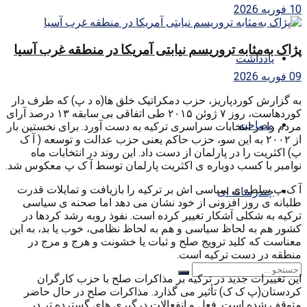
10 فوریه 2026
پژاک به‌مثابه تروریسم نیابتی آمریکا در منطقه غرب آسیا
یادداشت
09 فوریه 2026
به گزارش کوردپاریز، حزب دمکراتیک خلق ها(ه د پ) که طرف دار
کوردهاست، روز ۷ ژوئن ۲۰۱۵ طی اتفاقی بی سابقه ۱۳ درصد آرای
مصاحبه
مردم را در انتخابات سراسری ترکیه به دست آورد. برای نخستین بار
از ۲۰۰۲ به این سو، حزب حاکم یعنی حزب عدالت و توسعه ( آ ک
پ) اکثریت را در پارلمان از دست داد. این روند در انتخابات ماه
نوامبر با کسب دوباره ی اکثریت پارلمان توسط آ ک پ معکوس شد.
آ ک پ سلطه ی سیاسی اش بر ترکیه را بازیافت و تمایلات قدرت
چندرسانه ای
طلبانه ی روز افزونی از خود نشان می دهد اما صحنه ی سیاسی
ترکیه به شکلی آشکار تغییر کرده است. نفوذ روبه رشد کردها در
کشور هم به لحاظ سیاسی و هم به لحاظ نظامی، خوب یا بد، به این
معناست که کلید ترویج صلح و ثبات یا خشونت و هرج و مرج در
منطقه در دست ترکیه است.
این تغییرات جدید در ترکیه بر مذاکرات صلح با حزب کارگران
کردستان(پ ک ک) تأثیر می گذارد. مذاکرات صلح در حال حاضر
متوقف شده است. فعل و انفعالات درگیری های گسترده تر در