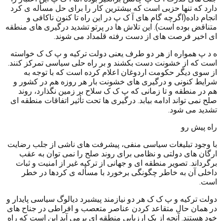
دارد که تنها حزبی است که بیشترین کار را برای حل مسأله ی کرد
انجام داده(اگرچه گام های آ ک پ در این راه تا کنون ناکافی و
متناقض بوده است). این تلاش ها در پرتو تشدید درگیری های منطقه
ای اخیر فرصت های از دست رفته قلمداد می شوند.
ه د پ همواره از هر دو طرف یعنی دولت ترکیه و پ ک ک خواسته
است که از خشونت دست بکشند و بر راه حلی سیاسی تمرکز کنند.
از سوی دیگر حکومت اردوغان اعلام کرده است که با توجه به
شرایط کنونی و درگیری های خشونت بار هر روزه هم در کشور و
هم در منطقه و تا زمانی که پ ک ک سلاح بر زمین نگذارد، روند
صلح نمی تواند ادامه بیابد. درگیری ها تحت تأثیر اتفاقات منطقه ای
تشدید می شود.
راه پیش رو
با وجود تبلیغات سیاسی منفی، پیشرفت های ناشی از جلب رضایت
ارگان های دولتی و نظامی برای روند صلح را نمی توان به عقب
برگرداند. تصویر منطقه ای و جهانی از ترکیه غیر از امنیت و ثبات
داخلی آن به خاطر چگونگی برخورد با مسأله ی کردها در خطر
است.
دولت ترکیه و پ ک ک هر دو نیازمند پیشبرد دیالوگ سیاسی پایدار و
در همان حال متقاعد کردن عناصر متعصب و افراطی در جناح های
خود هستند. آنچه از یک ارزیابی منطقه ای برمی آید این است که راه