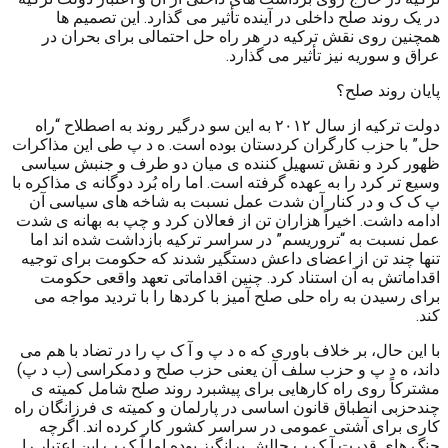
در یک روند صلح داخلی در آینده تأثیر می گذارد. این تصمیم ها
همچنین روی نقش ترکیه در هر راه حل احتمالی برای بحران در
عراق و سوریه نیز تأثیر می گذارد.
پایان روند صلح؟
دولت ترکیه از سال ۲۰۱۲ به این سو درگیر روند به اصطلاح “راه
حل” با حزب کارگران کردستان بوده است. ه د پ طی این مذاکرات
ظهور کرد و نقش تسهیل کننده ی میان دو طرف و جنبش سیاسی
وسیع تر کرد را به عهده گرفته است. اما راه بُرد دوگانه ی مذاکره با
پ ک ک و در کنار آن شدت عمل نسبت به شاخه های سیاسی آن
ادامه داشت. اخیراً هزاران تن از فعالان کرد و چپ به بهانه ی شدت
عمل نسبت به “تروریسم” در سراسر ترکیه بازداشت شده اند اما
تنها چند تن از اعضای داعش دستگیر شدند که حکومت برای توجیه
اقداماتش به آن استناد کرد. چنین اقداماتی تعهد واقعی حکومت
برای رسیدن به راه حلی صلح آمیز با کردها را با تردید مواجه می
کند.
با این حال، بر خلاف باوری که ه د پ و آ ک پ را در تضاد با هم می
داند، ه د پ و حزب سلف آن یعنی حزب صلح و دمکراسی (ب د پ)
مشترکاً روی راه کارهایی برای پیشبرد روند صلح شامل کمیته ی
چندحزبی انطباق قانون اساسی در پارلمان و کمیته ی فرزانگان راه
کاری برای آشتی عمومی در سراسر کشور کار کرده اند. اگرچه
جنگ های قدرت آ ک پ چالش برانگیز بوده اما آ ک پ این اعتبار را