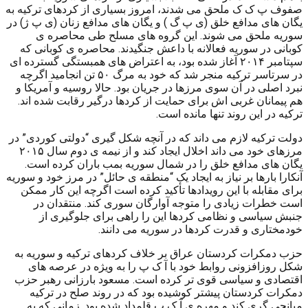
صفوف پ ک ک ملحق می شدند، امروز بسیاری از کردهای ترکیه به
یگان های مدافع خلق (ی پ گ ) و یگان های مدافع زنان (ی پ ژ) در
سوریه ملحق می شوند. این گروه های مسلح طی محاصره ی
کوبانی در سوریه فعالانه با داعش جنگیدند. محاصره ی کوبانی که
سپتامبر ۲۰۱۴ آغاز شده بود، به اعتراض های همبستگی گسترده ای
در سرتاسر ترکیه منجر شد که خود به مرگ ۵۰ تن انجامید اگرچه
نبرد اصلی در آن سوی مرزها در جریان بود. حالا روسیه و آمریکا و
هم پیمانان غربی اش برای حمایت از کردها درگیر رقابت شده اند.
ترکیه در این روند تنها مانده است.
دولت ترکیه لازم می داند که در آنچه شکل گیری “دولتی کوردی” در
مرزهای خود می داند اخلال ایجاد کند و از نیمه ی دوم سال ۲۰۱۵
یگان های مدافع خلق را در شمال سوریه بمب باران کرده است.
آنکارا بارها بر نیاز به ایجاد یک “منطقه ی حائل” در مرز خود و سوریه
برای مقابله با این رویدادها تأکید کرده است اگرچه این کار ممکن
است خطرات زیادی را متوجه آوارگان سوری کند. منتقدان در
جنبش سیاسی و نظامی کردها این را راهی برای جلوگیری از
خودمختاری و قدرت کردها در سوریه می دانند.
حزب دمکرات کردستان عراق بر خلاف کردهای ترکیه و سوریه به
شکل روزافزونی روابط خود با آ ک پ را به ویژه در عرصه های
اقتصادی و سیاسی قوی تر کرده است. مسعود بارزانی رهبر حزب
دمکرات کردستان پیشتر کوشیده بود که در روند صلح در ترکیه
میانجی گری کند و مهره ی آ ک پ قلمداد شده بود. زمانی که به