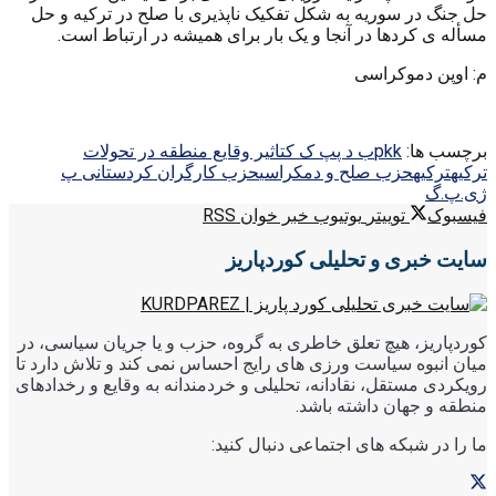
حل جنگ در سوریه به شکل تفکیک ناپذیری با صلح در ترکیه و حل
مسأله ی کردها در آنجا و یک بار برای همیشه در ارتباط است.
م: اوپن دموکراسی
برچسب ها:
pkk
ب د پ
پ ک ک
تاثير وقايع منطقه در تحولات
تركيه
ترکیه
حزب صلح و دمکراسی
حزب کارگران کردستان
ی پ
ژ
ی.پ.گ
فیسبوک
توییتر
یوتیوب
خبر خوان RSS
سایت خبری و تحلیلی کوردپاریز
کوردپاریز، هیچ تعلق خاطری به گروه، حزب و یا جریان سیاسی، در
میان انبوه سیاست ورزی های رایج احساس نمی کند و تلاش دارد تا
رویکردی مستقل، نقادانه، تحلیلی و خردمندانه به وقایع و رخدادهای
منطقه و جهان داشته باشد.
ما را در شبکه های اجتماعی دنبال کنید: