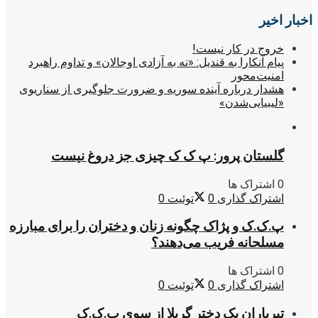
اخبار اخیر
خروج در کار نیست!
پیام آنکارا به قندیل: «نه به آزادی اوجالان» و تداوم راهبرد
امنیت‌محور
هشدار درباره آینده سوریه و ضرورت جلوگیری از سناریوی
«لیبیایی‌شدن»
گلستان پرور: پ ک ک چیزی جز دروغ نیست
0 اشتراک ها
اشتراک گذاری
0
توئیت
0
پ.ک.ک و پژاک چگونه زنان و دختران را برای مبارزه
مسلحانه فریب می‌دهند؟
0 اشتراک ها
اشتراک گذاری
0
توئیت
0
تیرباران یک دختر گریلا از سوی پ.ک.ک