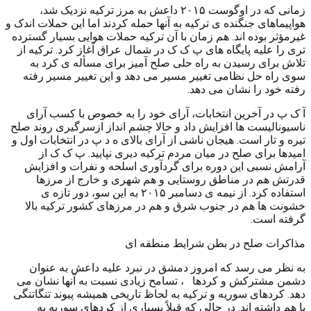
زمانی که در اوگوست ۲۰۱۵ داعش به مرز ترکیه نزدیک شد،
هواپیماهای جنگنده ی ترکیه به آنها حمله کردند اما این حملات اندک و
غیرمؤثر بوده اند. هم زمان با آن ترکیه حملات هوایی بسیار گسترده
تری را علیه پایگاه های پ ک ک در شمال عراق آغاز کرد. ترکیه از
تلاش برای رسیدن به راه حلی صلح آمیز برای مسأله ی کرد به
سوی راه حل نظامی تغییر مسیر می دهد و این تغییر مسیر رفته
رفته خود را نشان می دهد.
آ ک پ در آخرین انتخابات، آرای خود را به خصوص با کسب آرای
ناسیونالیست ها افزایش داد و حالا چشم انداز ازسرگیری روند صلح
تیره و تار است. هیجان ناشی از آرای بالای ه د پ در انتخابات اول و
امیدها برای صلح در میان مردم ترکیه دیری نپایید. پ ک ک از
آرامش نسبی این دوره برای گردآوری اسلحه و نفرات و افزایش
قدرتش هم در مناطق روستایی و هم شهری و خارج از مرزها
استفاده کرد. از نیمه ی دسامبر ۲۰۱۵ به این سو، دور تازه ی
خشونت ها هم در جنوب شرق و هم در مرزهای کشور ترکیه بالا
گرفته است.
مذاکرات صلح در بطن شرایط منطقه ای
به نظر می رسد که امروز دمشق در نبرد علیه داعش به عنوان
دشمن مشترکش و کردها ‏‏ ‏ ‎، تسامح زیادی نسبت به آنها نشان می
دهد. کردهای سوریه و ترکیه به لحاظ تاریخی همیشه پیوند تنگاتنگی
با هم داشته اند. در حالی که قبلاً بسیاری از کردهای سوریه به