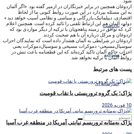
شود.
اردوغان همچنین در برابر خبرنگاران در ازمیر گفته بود: «اگر آلمان
به این مسئله بپردازد در این صورت روابط کنونی ما از لحاظ
اقتصادی، دیپلماتیک،بازرگانی و سیاسی و نظامی آسیب خواهد دید.»
دولت آلمان هم این ارتباط تلفنی را تائید کرده است. همچنین اعلام
یادداشت
کرد که توافق در زمینه پناهجویان با ترکیه از دیگر مواردی بود که
اردوغان و مرکل درباره آن با هم صحبت کردند.
اردوغان در شرایطی به آلمان هشدار داده است که نمایندگان احزاب
سوسیال‌مسیحی- دموکرات مسیحی و سوسیال‌دموکرات یعنی
احزاب حاکم آلمان تاکید کرده‌اند که این قطعنامه باعث تنش در
مصاحبه
روابط آلمان با ترکیه نخواهد شد.
پست های مرتبط
چندرسانه ای
پژاک؛ یک گروه تروریستی با نقاب قومیت
10 فوریه 2026
پژاک به‌مثابه تروریسم نیابتی آمریکا در منطقه غرب آسیا