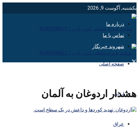
یکشنبه, آگوست 9, 2026
درباره ما
تماس با ما
شهروند خبرنگار
صفحه اصلی
هشدار اردوغان به آلمان
ایران
عراق