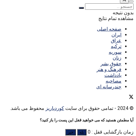
بدون نتیجه
مشاهده تمام نتایج
صفحه اصلی
ایران
عراق
ترکیه
سوریه
زنان
حقوق بشر
فرهنگ و هنر
یادداشت
مصاحبه
چندرسانه ای
© 2024
- تمامی حقوق برای سایت
کوردپاریز
محفوظ می باشد.
آیا مطمئن هستید که می خواهید قفل این پست را باز کنید؟
زمان بازگشایی قفل : 0
بله
خیر