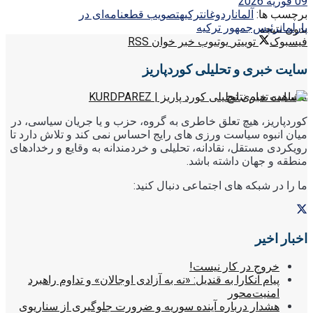
09 فوریه 2026
برچسب ها:
آلمان
اردوغان
ترکیه
تصویب قطعنامه‌ای در
پارلمان
رئیس‌جمهور ترکیه
بدون نتیجه
فیسبوک
توییتر
یوتیوب
خبر خوان RSS
سایت خبری و تحلیلی کوردپاریز
مشاهده تمام نتایج
کوردپاریز، هیچ تعلق خاطری به گروه، حزب و یا جریان سیاسی، در
میان انبوه سیاست ورزی های رایج احساس نمی کند و تلاش دارد تا
رویکردی مستقل، نقادانه، تحلیلی و خردمندانه به وقایع و رخدادهای
منطقه و جهان داشته باشد.
ما را در شبکه های اجتماعی دنبال کنید:
اخبار اخیر
خروج در کار نیست!
پیام آنکارا به قندیل: «نه به آزادی اوجالان» و تداوم راهبرد
امنیت‌محور
هشدار درباره آینده سوریه و ضرورت جلوگیری از سناریوی