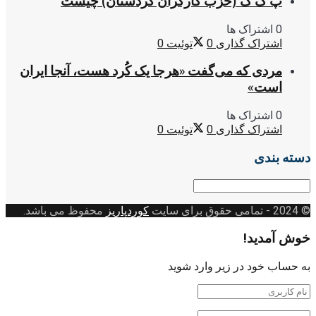
پ ک ک (حزب کارگران کردستان) چیست
0 اشتراک ها
اشتراک گذاری
0
توئیت
0
مردی که می‌گفت «هرجا یک کُرد هست، آنجا ایران
است»
0 اشتراک ها
اشتراک گذاری
0
توئیت
0
دسته بندی
دسته
بندی
© 2024
- تمامی حقوق برای سایت
کوردپاریز
محفوظ می باشد.
خوش آمدید!
به حساب خود در زیر وارد شوید