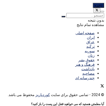
بدون نتیجه
مشاهده تمام نتایج
صفحه اصلی
ایران
عراق
ترکیه
سوریه
زنان
حقوق بشر
فرهنگ و هنر
یادداشت
مصاحبه
چندرسانه ای
© 2024
- تمامی حقوق برای سایت
کوردپاریز
محفوظ می باشد.
آیا مطمئن هستید که می خواهید قفل این پست را باز کنید؟