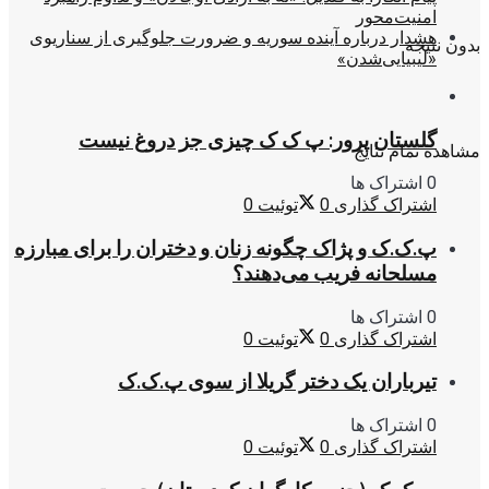
امنیت‌محور
هشدار درباره آینده سوریه و ضرورت جلوگیری از سناریوی
بدون نتیجه
«لیبیایی‌شدن»
گلستان پرور: پ ک ک چیزی جز دروغ نیست
مشاهده تمام نتایج
0 اشتراک ها
اشتراک گذاری
0
توئیت
0
پ.ک.ک و پژاک چگونه زنان و دختران را برای مبارزه
مسلحانه فریب می‌دهند؟
0 اشتراک ها
اشتراک گذاری
0
توئیت
0
تیرباران یک دختر گریلا از سوی پ.ک.ک
0 اشتراک ها
اشتراک گذاری
0
توئیت
0