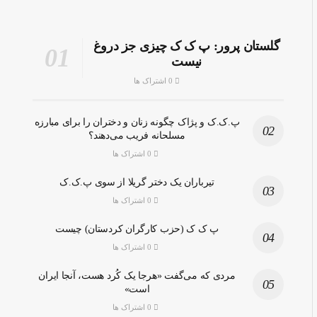
گلستان پرور: پ ک ک چیزی جز دروغ
نیست
0 اشتراک ها
پ.ک.ک و پژاک چگونه زنان و دختران را برای مبارزه
مسلحانه فریب می‌دهند؟
0 اشتراک ها
تیرباران یک دختر گریلا از سوی پ.ک.ک
0 اشتراک ها
پ ک ک (حزب کارگران کردستان) چیست
0 اشتراک ها
مردی که می‌گفت «هرجا یک کُرد هست، آنجا ایران
است»
0 اشتراک ها