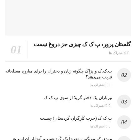
گلستان پرور: پ ک ک چیزی جز دروغ نیست
0 اشتراک ها
پ.ک.ک و پژاک چگونه زنان و دختران را برای مبارزه مسلحانه
فریب می‌دهند؟
0 اشتراک ها
تیرباران یک دختر گریلا از سوی پ.ک.ک
0 اشتراک ها
پ ک ک (حزب کارگران کردستان) چیست
0 اشتراک ها
مردی که می‌گفت «هرجا یک کُرد هست، آنجا ایران است»