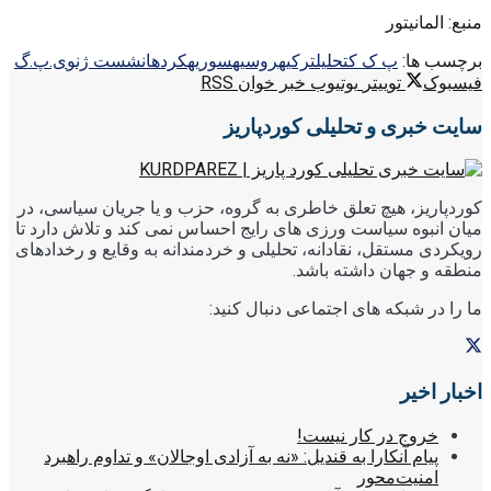
منبع: المانیتور
برچسب ها:
پ ک ک
تحليل
ترکیه
روسیه
سوریه
کردها
نشست ژنو
ی.پ.گ
فیسبوک
توییتر
یوتیوب
خبر خوان RSS
سایت خبری و تحلیلی کوردپاریز
کوردپاریز، هیچ تعلق خاطری به گروه، حزب و یا جریان سیاسی، در
میان انبوه سیاست ورزی های رایج احساس نمی کند و تلاش دارد تا
رویکردی مستقل، نقادانه، تحلیلی و خردمندانه به وقایع و رخدادهای
منطقه و جهان داشته باشد.
ما را در شبکه های اجتماعی دنبال کنید:
اخبار اخیر
خروج در کار نیست!
پیام آنکارا به قندیل: «نه به آزادی اوجالان» و تداوم راهبرد
امنیت‌محور