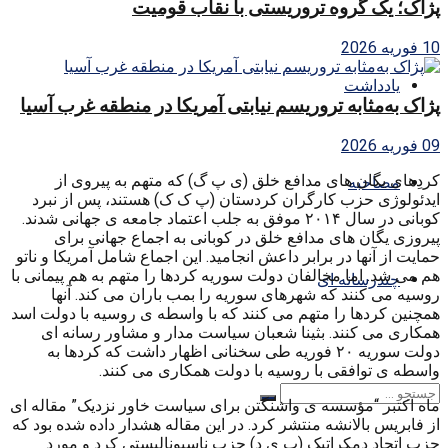
پژاک؛ یک گروه تروریستی با نقاب قومیت
10 فوریه 2026
یادداشت
پژاک به‌مثابه تروریسم نیابتی آمریکا در منطقه غرب آسیا
09 فوریه 2026
کردِهای یگان های مدافع خلق (ی پ گ) که متهم به پیروی از
مصاحبه
ایدئولوژی حزب کارگران کردستان (پ ک ک) هستند، پس از نبرد
کوبانی در سال ۲۰۱۴ موفق به جلب اعتماد جامعه ی جهانی شدند.
پیروزی یگان های مدافع خلق در کوبانی به اجماع جهانی برای
حمایت از آنها در برابر داعش انجامید. این اجماع شامل آمریکا و ناتو
هم می شد. اما مخالفان دولت سوریه کردها را متهم به هم پیمانی با
چندرسانه ای
روسیه می کنند که شهرهای سوریه را بمب باران می کند. آنها
همچنین کردها را متهم می کنند که با واسطه ی روسیه با دولت اسد
همکاری می کنند. بثینا شعبان سیاست مدار و مشاور رسانه ای
دولت سوریه ۲۰ فوریه طی سخنانی اظهار داشت که کردها به
واسطه ی توافقی با روسیه با دولت همکاری می کنند.
ماه اکتبر “مؤسسه ی واشنگتن برای سیاست خاور نزدیک” مقاله ای
از فابریس بالانشه منتشر کرد. در این مقاله هشدار داده شده بود که
حزب اتحاد دمکراتیک (پ ی د) حزب ناسیونالیستی کرد و مورد