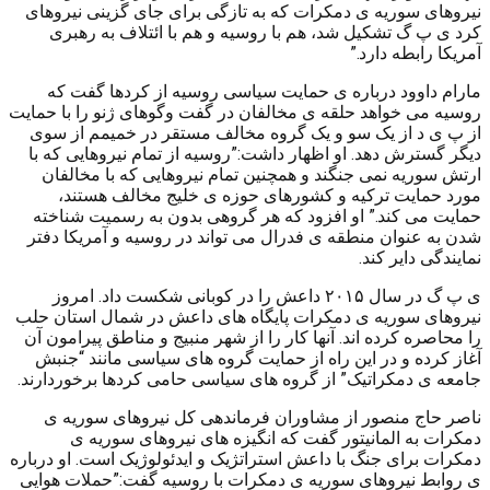
نیروهای سوریه ی دمکرات که به تازگی برای جای گزینی نیروهای
کرد ی پ گ تشکیل شد، هم با روسیه و هم با ائتلاف به رهبری
آمریکا رابطه دارد.”
مارام داوود درباره ی حمایت سیاسی روسیه از کردها گفت که
روسیه می خواهد حلقه ی مخالفان در گفت وگوهای ژنو را با حمایت
از پ ی د از یک سو و یک گروه مخالف مستقر در خمیمم از سوی
دیگر گسترش دهد. او اظهار داشت:”روسیه از تمام نیروهایی که با
ارتش سوریه نمی جنگند و همچنین تمام نیروهایی که با مخالفان
مورد حمایت ترکیه و کشورهای حوزه ی خلیج مخالف هستند،
حمایت می کند.” او افزود که هر گروهی بدون به رسمیت شناخته
شدن به عنوان منطقه ی فدرال می تواند در روسیه و آمریکا دفتر
نمایندگی دایر کند.
ی پ گ در سال ۲۰۱۵ داعش را در کوبانی شکست داد. امروز
نیروهای سوریه ی دمکرات پایگاه های داعش در شمال استان حلب
را محاصره کرده اند. آنها کار را از شهر منبیج و مناطق پیرامون آن
آغاز کرده و در این راه از حمایت گروه های سیاسی مانند “جنبش
جامعه ی دمکراتیک” از گروه های سیاسی حامی کردها برخوردارند.
ناصر حاج منصور از مشاوران فرماندهی کل نیروهای سوریه ی
دمکرات به المانیتور گفت که انگیزه های نیروهای سوریه ی
دمکرات برای جنگ با داعش استراتژیک و ایدئولوژیک است. او درباره
ی روابط نیروهای سوریه ی دمکرات با روسیه گفت:”حملات هوایی