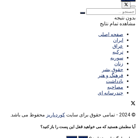
بدون نتیجه
مشاهده تمام نتایج
صفحه اصلی
ایران
عراق
ترکیه
سوریه
زنان
حقوق بشر
فرهنگ و هنر
یادداشت
مصاحبه
چندرسانه ای
© 2024
- تمامی حقوق برای سایت
کوردپاریز
محفوظ می باشد.
آیا مطمئن هستید که می خواهید قفل این پست را باز کنید؟