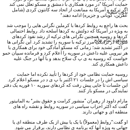
حمایت آمریکا “در مورد همکاری با دمشق و مسکو تعلل نمی کند
اگر ترکیه و آمریکا به ممانعت از اتحاد سه کانتون کردی (شامل
بدون نتیجه
عفرین، کوبانی و جزیره) ادامه دهند.”
بحث ها راجع به روابط کردها با کرملین نگرانی هایی را موجب شد
به ویژه در آمریکا که دولتش به کردها اسلحه داد. روابط احتمالی
کردها و روسیه همچنین نگرانی های ترکیه از رشد نفوذ کردهای
مشاهده تمام نتایج
سوریه در نزدیکی مرز ترکیه با سوریه را تشدید کرد. این نگرانی ها
در اکتبر تشدید شد؛ زمانی که مسکو آمادگی خود برای همکاری با
هر نیرویی علیه داعش در سوریه را اعلام کرد و فرمانده سیپان حمو
خواست که روسیه به ی پ گ سلاح بدهد و با آنها در جنگ علیه
داعش همکاری کند.
روسیه حمایت نظامی خود از کردها را تأیید نکرده اما حمایت
سیاسی اش را در جلسات ۲۱ اکتبر با پ ی د در مسکو اعلام کرد.
این جلسات تا جایی پیش رفت که کردهای سوریه ۱۰ فوریه یک دفتر
نمایندگی در مسکو باز کنند.
مارام داوود از رهبران “منشور کرامت و حقوق بشر” به المانیتور
گفت که اکثر احزاب سیاسی در سوریه روابط و نقشه راه های
منطقه ای و جهانی دارند.
او گفت:”روابط (معمولاً) با یک یا بیش از یک طرف منطقه ای یا
جهانی به ویژه آنها که برنامه ی نظامی دارند، برقرار می شود.