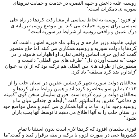
روسیه علیه داعش و جبهه النصره در خدمت و حمایت نیروهای
سوریه ی دمکرات است.”
او افزود:”روسیه به لحاظ سیاسی از مشارکت کردها در راه حلی
سیاسی برای سوریه حمایت می کند. این موضع روسیه بر پایه ی
درک عمیق و واقعی روسیه از شرایط در سوریه است.”
فیلیپ هاموند وزیر خارجه ی بریتانیا ماه فوریه اظهار داشت که
کردها با دولت سوریه و روسیه همکاری می کنند. اما حاج منصور
گفت که این حرف اساس واقعی ندارد. او اظهارات هاموند را در
جهت “به دست آوردن دل” “طرف های بین المللی” دانست و
منظورش از طرف های بین المللی هم ترکیه بود که از آن به عنوان
“ژاندارم ضد کرد منطقه” یاد کرد.
مخالفان دولت سوریه شهر کردنشین عفرین در استان حلب را از
۲۰۱۳ به این سو محاصره کرده اند و همین روابط میان کردها و
مخالفان دولت را تیره کرده است. فوزی سلیمان سخن گوی “کمیته
ی دفاعی” عفرین به المانیتور گفت:”رابطه ی چندانی میان ما و
روسیه وجود ندارد اما ما با آنها همکاری می کنیم و محل مواضع خود
در استان حلب را به آنها اطلاع می دهیم تا توسط آنها بمب باران
نشود.”
فوزی سلیمان افزود که کردها لازم است بدون استثنا با تمام
کشورها حتی در صورت لزوم با ترکیه رابطه برقرار کنند و گفت:”ما