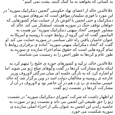
به کسانی که بخواهند به ما کمک کننند، پشت نمی کنیم.”
علاءالدین خالد از اعضای نهاد حکومتی “انجمن دمکراتیک سوریه” در
این مورد با فوزی سلیمان موافق است که نیروهای سوریه ی
دمکراتیک و حتی انجمن با آغوش باز از حمایت تمام کشورهایی که
خواهان توقف جنگ در سوریه هستند، استقبال می کند. خالد که
مشاور عمومی “اتحاد میهنی دمکراتیک سوریه” نیز هست به
المانیتور گفت که این گروه از روابط خوب با روسیه و آمریکا به
عنوان حامیان یافتن راه حلی سیاسی در سوریه حمایت می کند. او
گفت که “اتحاد دمکراتیک میهنی سوریه” آماده ی برقراری روابط با
تمام گروه هایی است که حقوق تمام اجزاء سازنده ی سوریه به
طور عام و کردها به طور اخص را به رسمیت می شناسند.”
علاءالدین خالد، ترکیه و کشورهای حوزه ی خلیج را متهم کرد به
اینکه مانع مشارکت کردها در گفت وگوهای صلح ژنو می شوند. اما
او اشاره کرد که به تازگی جلسه ای میان سرگئی لاوروف وزیر
خارجه ی روسیه و مخالفان دولت اسد در وین برگزار شد که خالد
عیسی نماینده ی پ ی د هم در آن حاضر بود و لاوروف در آن از
مشارکت کردها در نشست ژنو گفت.
او اظهار داشت که شرکت “شورای دمکراتیک سوریه” در نشست
ژنو را حق طبیعی این انجمن می داند و نشست ژنو در صورت به
حاشیه راندن این انجمن به عنوان یکی از اجزاء اصلی سازنده ی
سوریه شکست می خورد.