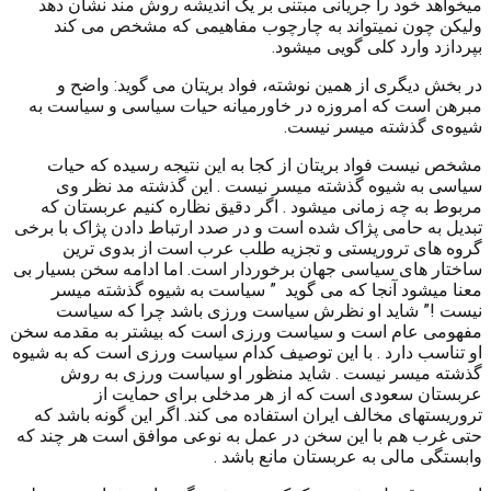
میخواهد خود را جریانی مبتنی بر یک اندیشه روش مند نشان دهد
ولیکن چون نمیتواند به چارچوب مفاهیمی که مشخص می کند
بپردازد وارد کلی گویی میشود.
در بخش دیگری از همین نوشته، فواد بریتان می گوید: واضح و
مبرهن است که امروزه در خاورمیانه حیات سیاسی و سیاست به
شیوه‌ی گذشته میسر نیست.
مشخص نیست فواد بریتان از کجا به این نتیجه رسیده که حیات
سیاسی به شیوه گذشته میسر نیست . این گذشته مد نظر وی
مربوط به چه زمانی میشود . اگر دقیق نظاره کنیم عربستان که
تبدیل به حامی پژاک شده است و در صدد ارتباط دادن پژاک با برخی
گروه های تروریستی و تجزیه طلب عرب است از بدوی ترین
ساختار های سیاسی جهان برخوردار است. اما ادامه سخن بسیار بی
معنا میشود آنجا که می گوید ” سیاست به شیوه گذشته میسر
نیست !” شاید او نظرش سیاست ورزی باشد چرا که سیاست
مفهومی عام است و سیاست ورزی است که بیشتر به مقدمه سخن
او تناسب دارد . با این توصیف کدام سیاست ورزی است که به شیوه
گذشته میسر نیست . شاید منظور او سیاست ورزی به روش
عربستان سعودی است که از هر مدخلی برای حمایت از
تروریستهای مخالف ایران استفاده می کند. اگر این گونه باشد که
حتی غرب هم با این سخن در عمل به نوعی موافق است هر چند که
وابستگی مالی به عربستان مانع باشد .