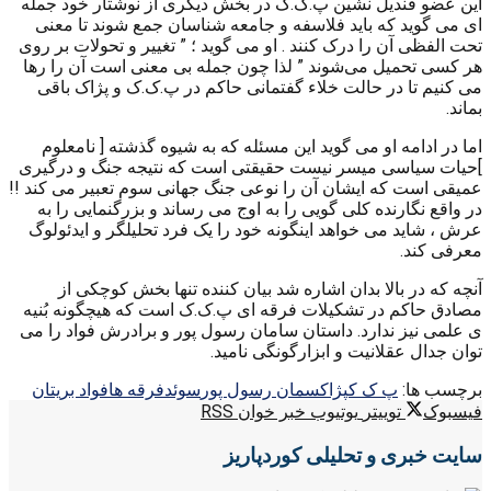
این عضو قندیل نشین پ.ک.ک در بخش دیگری از نوشتار خود جمله
ای می گوید که باید فلاسفه و جامعه شناسان جمع شوند تا معنی
تحت الفظی آن را درک کنند . او می گوید ؛ ” تغییر و تحولات بر روی
هر کسی تحمیل می‌شوند ” لذا چون جمله بی معنی است آن را رها
می کنیم تا در حالت خلاء گفتمانی حاکم در پ.ک.ک و پژاک باقی
بماند.
اما در ادامه او می گوید این مسئله که به شیوه گذشته [ نامعلوم
]حیات سیاسی میسر نیست حقیقتی است که نتیجه جنگ و درگیری
عمیقی است که ایشان آن را نوعی جنگ جهانی سوم تعبیر می کند !!
در واقع نگارنده کلی گویی را به اوج می رساند و بزرگنمایی را به
عرش ، شاید می خواهد اینگونه خود را یک فرد تحلیلگر و ایدئولوگ
معرفی کند.
آنچه که در بالا بدان اشاره شد بیان کننده تنها بخش کوچکی از
مصادق حاکم در تشکیلات فرقه ای پ.ک.ک است که هیچگونه بُنیه
ی علمی نیز ندارد. داستان سامان رسول پور و برادرش فواد را می
توان جدال عقلانیت و ابزارگونگی نامید.
برچسب ها:
پ ک ک
پژاک
سمان رسول پور
سوئد
فرقه ها
فواد بریتان
فیسبوک
توییتر
یوتیوب
خبر خوان RSS
سایت خبری و تحلیلی کوردپاریز