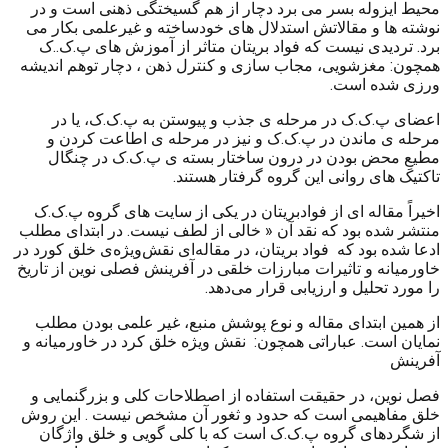
محیط ایزوله بسر می برد دچار از هم گسیختگی ذهنی است و در
نوشته ها و مقالاتش استدلال های خودساخته و غیرعلمی بکار می
برد. تردیدی نیست که فواد بریتان متاثر از آموزش های پ.ک..ک
همچون: مغزشویی، مجاب سازی و کنترل ذهن ، دچار توهم اندیشه
ورزی شده است.
اعضای پ.ک.ک در مرحله ی جذب و پیوستن به پ.ک.ک، یا در
مرحله ی ماندن در پ.ک.ک و نیز در مرحله ی اطاعت کردن و
مطیعِ محض بودن در درون ساختار بسته ی پ.ک.ک در چنگال
تاکتیک های روانی این گروه گرفتار هستند.
اخیراً مقاله ای از فوادبریتان در یکی از سایت های گروه پ.ک.ک
منتشر شده بود که نقد آن « خالی از لطف نیست. در ابتدای مطلب
ادعا شده بود که فواد بریتان، در مقاله‌ای نقش‌ویژه‌ی خلق کورد در
خاورمیانه و تاثیرات مبارزات خلقی در آفرینش فصلی نوین از تاریخ
را مورد تحلیل و ارزیابی قرار می‌دهد.
از همین ابتدای مقاله و نوع پوشش منبع، غیر علمی بودن مطلب
نمایان است. عباراتی همچون: نقش ویژه خلق کرد در خاورمیانه و
آفرینش
فصل نوین، در حقیقت استفاده از اصطلاحات کلی و بزرگنمایی و
خلق مفاهیمی است که حدود و ثغور آن مشخص نیست . این روش
از شگردهای گروه پ.ک.ک است که با کلی گویی و خلق واژگان