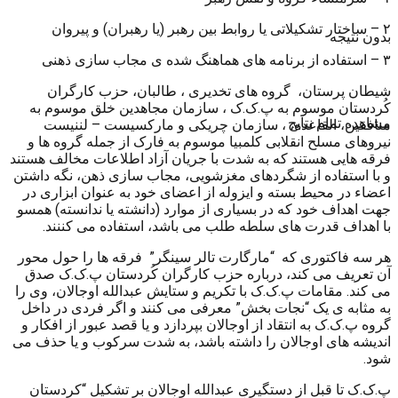
۲ – ساختار تشکیلاتی یا روابط بین رهبر (یا رهبران) و پیروان
بدون نتیجه
۳ – استفاده از برنامه های هماهنگ شده ی مجاب سازی ذهنی
شیطان پرستان، گروه های تخدیری ، طالبان، حزب کارگران
کُردستان موسوم به پ.ک.ک ، سازمان مجاهدین خلق موسوم به
مشاهده تمام نتایج
منافقین، القاعده، ، سازمان چریکی و مارکسیست – لننیست
نیروهای مسلح انقلابی کلمبیا موسوم به فارک از جمله گروه ها و
فرقه هایی هستند که به شدت با جریان آزاد اطلاعات مخالف هستند
و با استفاده از شگردهای مغزشویی، مجاب سازی ذهن، نگه داشتن
اعضاء در محیط بسته و ایزوله از اعضای خود به عنوان ابزاری در
جهت اهداف خود که در بسیاری از موارد (دانشته یا ندانسته) همسو
با اهداف قدرت های سلطه طلب می باشد، استفاده می کننند.
هر سه فاکتوری که “مارگارت تالر سینگر” فرقه ها را حول محور
آن تعریف می کند، درباره حزب کارگران کُردستان پ.ک.ک صدق
می کند. مقامات پ.ک.ک با تکریم و ستایش عبدالله اوجالان، وی را
به مثابه ی یک “نجات بخش” معرفی می کنند و اگر فردی در داخل
گروه پ.ک.ک به انتقاد از اوجالان بپردازد و یا قصد عبور از افکار و
اندیشه های اوجالان را داشته باشد، به شدت سرکوب و یا حذف می
شود.
پ.ک.ک تا قبل از دستگیری عبدالله اوجالان بر تشکیلِ “کردستان