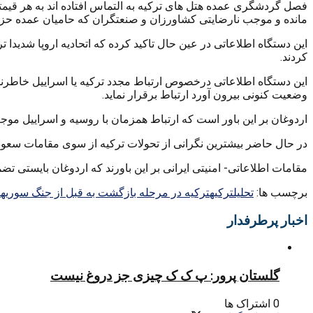
فصل گردشگری عمده هتل های ترکیه به التماس افتاده اند به هر قیم
مانده و موجب نارضایتی کشاورزان و صنعتگران که حامیان عمده حز
این دستگاه اطلاعاتی در عین حال تاکید کرده که اتحادیه اروپا شدیدا
کردند.
این دستگاه اطلاعاتی درخصوص ارتباط مجدد ترکیه یا اسراییل خاطرنشا
وضعیت کنونی بیرون آورد ارتباط برقرار نماید.
اردوغان بر این باور است که ارتباط همزمان با روسیه و اسراییل مو
در حال حاضر بیشترین نگرانی از تحولات ترکیه از سوی مقامات سعودی
مقامات اطلاعاتی- امنیتی ایرانی بر این باورند که اردوغان بایستی تض
برچسب ها:
تحليل
ترکیه
ترکیه در مرحله بازگشت به قبل از جنگ سوریه
ر
اخبار پرطرفدار
گلستان پرور: پ ک ک چیزی جز دروغ نیست
0 اشتراک ها