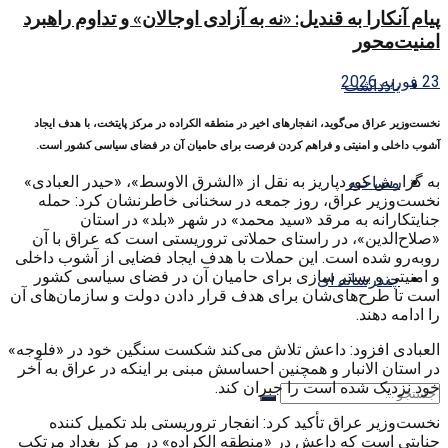
پیام آنکارا به قندیل: «نه به آزادی اوجالان» و تداوم راهبرد
امنیت‌محور
23 فوریه 2026
یادداشت
نخست‌وزیر عراق می‌گوید، انفجارهای اخیر در منطقه الکراده در مرکز پایتخت، با هدف ایجاد
آشوب داخلی و امنیتی و فراهم کردن فرصت برای حامیان آن در فضای سیاسی کشور است.
به گزارش کوردپاریز به نقل از «الشرق الاوسط»، «حیدر العبادی»
مصاحبه
نخست‌وزیر عراق، روز جمعه در سخنانی خاطرنشان کرد: حمله
جنایتکارانه‌ به مرقد «سید محمد» در شهر «بلد» در استان
«صلاح‌الدین»، در راستای حملاتی تروریستی است که عراق با آن
روبه‌رو شده است. این حملات با هدف ایجاد فضایی از آشوب داخلی
و امنیتی و بستر سازی برای حامیان آن در فضای سیاسی کشور
چندرسانه ای
است تا طرح‌های‌شان برای هدف قرار دادن دولت و سازمان‌های آن
را ادامه دهند.
العبادی افزود: داعش تلاش می‌کند شکست سنگین خود در «فلوجه»
در استان الانبار و همچنین احساسش مبنی بر اینکه در عراق به آخر
خود نزدیک شده است را جبران کند.
نخست‌وزیر عراق تأکید کرد: انفجار تروریستی بلد تکمیل کننده
جنایتی است که داعش در «منطقه الکراده» در مرکز بغداد مرتکب