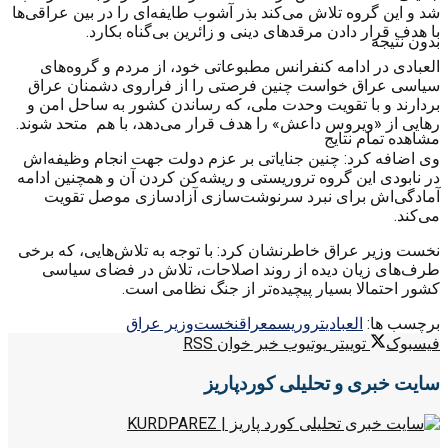
شد و این گروه تلاش می‌کند بذر آشوب طایفه‌ای را در بین عراقی‌ها
با هدف قرار دادن مرقدهای دینی و زائرین بی‌گناه بکارد.
بدون نتیجه
العبادی در ادامه کنفرانس مطبوعاتی خود، از مردم و گروه‌های
سیاسی عراق خواست چنین فرصتی را از فراروی دشمنان عراق
بردارند و با تقویت وحدت ملی، که رساندن کشور به ساحل امن و
رهایی از «ویروس داعش» را هدف قرار می‌دهد، با هم متحد شوند.
مشاهده تمام نتایج
وی اضافه کرد: چنین جنایاتی بر عزم دولت جهت انجام وظیفه‌اش
در نابودی این گروه تروریستی و ریشه‌کن کردن آن و همچنین ادامه
آمادگی‌اش برای نبرد سرنوشت‌سازی آزادسازی موصل تقویت
می‌کند.
نخست وزیر عراق خاطرنشان کرد: با توجه به تلاش‌هایی، که برخی
طرف‌های زیان دیده‌ از روند اصلاحات، تلاش در فضای سیاسی
کشور احتمالا بسیار پیچیده‌تر از جنگ نظامی است.
برچسب ها:
العبادی
تروریسم
عراق
نخست‌وزیر عراق
فیسبوک
توییتر
یوتیوب
خبر خوان RSS
سایت خبری و تحلیلی کوردپاریز