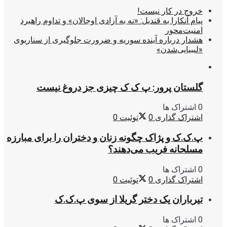
خروج در کار نیست!
پیام آنکارا به قندیل: «نه به آزادی اوجالان» و تداوم راهبرد
امنیت‌محور
هشدار درباره آینده سوریه و ضرورت جلوگیری از سناریوی
«لیبیایی‌شدن»
گلستان پرور: پ ک ک چیزی جز دروغ نیست
0 اشتراک ها
اشتراک گذاری
0
توئیت
0
پ.ک.ک و پژاک چگونه زنان و دختران را برای مبارزه
مسلحانه فریب می‌دهند؟
0 اشتراک ها
اشتراک گذاری
0
توئیت
0
تیرباران یک دختر گریلا از سوی پ.ک.ک
0 اشتراک ها