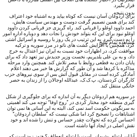
قرار بگیرد.
بدون نتیجه
برای اردوغان آسان نیست که کوتاه بیاید و به اشتباه خود اعتراف
کند برای همین تصمیم گرفت دوست و مهندس سیاست هایش،
احمد داوود اوغلو را قربانی کند. راه گریزی جز قربانی کردن داوود
اوغلو نبود برای این که بتواند خودش را نجات دهد و دوباره اداره امور
را به دست گیرد. به این ترتیب در یک روز با روسیه و اسرائیل آشتی
مشاهده تمام نتایج
کرد، همچنین با افزایش گشت های ناتو در مرز سوریه و ترکیه
موافقت کرد، در اظهارات خود نسبت به ایران نیز اعتدال به خرج
داد، و به بن علی یلدیریم، نخست وزیر جدیدش نیز تعهد داد که برای
پایان دادن به قطعی روابط با مصر تلاش کند. همچنین وارد مرحله
مذاکره با کردها شد و آن طور که گزارش ها خبر می دهند اعلام
آمادگی کرده است در مقابل قبول آتش بس از سوی نیروهای حزب
کارگران کردستان، پ.ک.ک، عبدالله اوجالان را از زندان به حصر
خانگی منتقل کند.
در سوریه هم اردوغان دیگر به آن اندازه که برای جلوگیری از شکل
گیری منطقه خود مختار کُردی در “روج اوفا” توجه می کند اهمیتی
به سرنگونی حکومت اسد نمی کند، البته به این آسانی ها نمی توان
اشتاباهات را تصحیح کرد اما شکی نیست که “سلطان اردوغان”
احساس کرده که تحولات چقدر حساس و تنش زا شده اند و خود
نقش اصلی در ایجاد آنها داشته است.
آیا این ابتدای پشیمانی است یا ابتدای انعطاف؟ هنوز زود است که