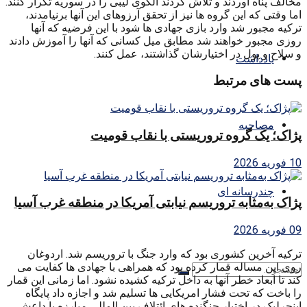
مخالف پناه آوردند و تلاش کردند الگوی لیبی را در سوریه تکرار کنند.
اما وقتی که این گروه ها نیز از تحقق آرزوهای این آنها برنیامدند،
ترکیه مجبور شد وارد بازی جهادی ها شود با این فرضیه که آنها
روزی مجبور خواهند شد مطابق میل کسانی که آنها را آموزش دادند
و سلاح و پول در اختیارشان گذاشتند، عمل کنند.
یادداشت
پست های مرتبط
مصاحبه
پژاک؛ یک گروه تروریستی با نقاب قومیت
10 فوریه 2026
چندرسانه ای
پژاک به‌مثابه تروریسم نیابتی آمریکا در منطقه غرب آسیا
09 فوریه 2026
ترکیه آخرین کشوری بود که وارد جنگ با تروریسم شد. اردوغان
روی این مساله قمار کرده بود که همراهی با جهادی ها کفایت می
کند تا ابعاد خطر آنها به داخل ترکیه کشیده نشود. اما زمانی این قمار
را باخت که تحت فشار امریکایی ها تسلیم شد و اجازه داد پایگاه
اینجرلیک در اختیار جنگنده های ائتلاف بین المللی مبارزه با داعش