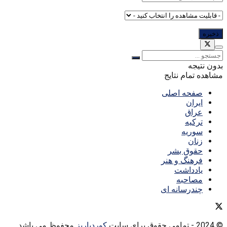
بدون نتیجه
مشاهده تمام نتایج
صفحه اصلی
ایران
عراق
ترکیه
سوریه
زنان
حقوق بشر
فرهنگ و هنر
یادداشت
مصاحبه
چندرسانه ای
© 2024
- تمامی حقوق برای سایت
کوردپاریز
محفوظ می باشد.