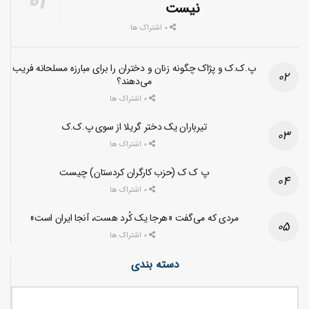
نیست
0 اشتراک ها
پ.ک.ک و پژاک چگونه زنان و دختران را برای مبارزه مسلحانه فریب
می‌دهند؟
0 اشتراک ها
تیرباران یک دختر گریلا از سوی پ.ک.ک
0 اشتراک ها
پ ک ک (حزب کارگران کردستان) چیست
0 اشتراک ها
مردی که می‌گفت «هرجا یک کُرد هست، آنجا ایران است»
0 اشتراک ها
دسته بندی