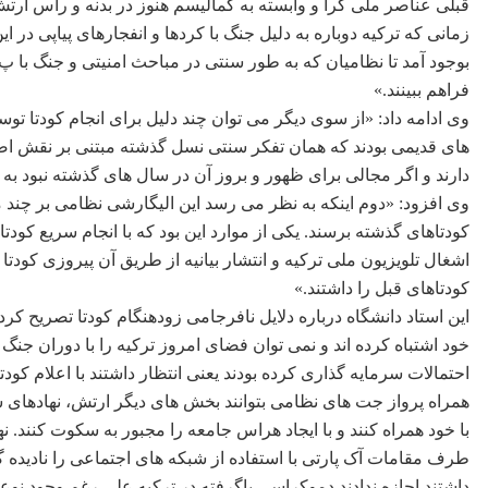
قبلی عناصر ملی گرا و وابسته به کمالیسم هنوز در بدنه و راس ارتش
زمانی که ترکیه دوباره به دلیل جنگ با کردها و انفجارهای پیاپی در ا
بوجود آمد تا نظامیان که به طور سنتی در مباحث امنیتی و جنگ با
فراهم ببینند.»
وی ادامه داد: «از سوی دیگر می توان چند دلیل برای انجام کودتا تو
های قدیمی بودند که همان تفکر سنتی نسل گذشته مبتنی بر نقش اص
دارند و اگر مجالی برای ظهور و بروز آن در سال های گذشته نبود ب
وی افزود: «دوم اینکه به نظر می رسد این الیگارشی نظامی بر چند م
کودتاهای گذشته برسند. یکی از موارد این بود که با انجام سریع کودتا ب
اشغال تلویزیون ملی ترکیه و انتشار بیانیه از طریق آن پیروزی کودتا
کودتاهای قبل را داشتند.»
این استاد دانشگاه درباره دلایل نافرجامی زودهنگام کودتا تصریح ک
احتمالات سرمایه گذاری کرده بودند یعنی انتظار داشتند با اعلام کودت
همراه پرواز جت های نظامی بتوانند بخش های دیگر ارتش، نهادهای 
با خود همراه کنند و با ایجاد هراس جامعه را مجبور به سکوت کنند.
طرف مقامات آک پارتی با استفاده از شبکه های اجتماعی را نادیده گ
داشتند اجازه ندادند دموکراسی پاگرفته در ترکیه علی رغم وجود نو