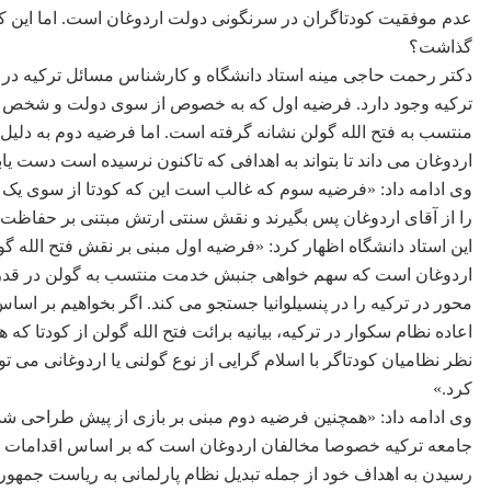
عدم موفقیت کودتاگران در سرنگونی دولت اردوغان است. اما این کو
گذاشت؟
دکتر رحمت حاجی مینه استاد دانشگاه و کارشناس مسائل ترکیه در گ
ترکیه وجود دارد. فرضیه اول که به خصوص از سوی دولت و شخص آ
منتسب به فتح الله گولن نشانه گرفته است. اما فرضیه دوم به دلیل
اردوغان می داند تا بتواند به اهدافی که تاکنون نرسیده است دست یاب
وی ادامه داد: «فرضیه سوم که غالب است این که کودتا از سوی یک
را از آقای اردوغان پس بگیرند و نقش سنتی ارتش مبتنی بر حفاظت ا
این استاد دانشگاه اظهار کرد: «فرضیه اول مبنی بر نقش فتح الله
اردوغان است که سهم خواهی جنبش خدمت منتسب به گولن در قدرت س
محور در ترکیه را در پنسیلوانیا جستجو می کند. اگر بخواهیم بر اس
اعاده نظام سکوار در ترکیه، بیانیه برائت فتح الله گولن از کودتا که
نظر نظامیان کودتاگر با اسلام گرایی از نوع گولنی یا اردوغانی می ت
کرد.»
وی ادامه داد: «همچنین فرضیه دوم مبنی بر بازی از پیش طراحی ش
جامعه ترکیه خصوصا مخالفان اردوغان است که بر اساس اقدامات و تم
رسیدن به اهداف خود از جمله تبدیل نظام پارلمانی به ریاست جمهو