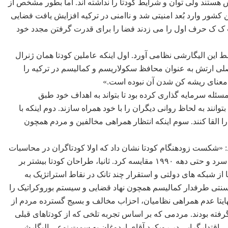
 هستند ولی توان و شرایط کودتا را نداشته اند. اما بطور مشخص از
ین کشور وارد بُعد امنیتی شد و ناامنی در ترکیه افزایش یافت فضایی
 پ ک ک حرف اول را می زدند فضا را برای قدرت گرفتن مجدد خود
سط این الیگارشی نظامی آورد. اول اینکه عاملین کودتا همان ژنرال
لی ارتش به عنوان محافظ سکولاریسم و کمالیسم در ترکیه را
ه معنای ریشه کن شدن آن نبوده است.»
سئله سرمایه گذاری کرده بود تا بتواند به اهداف خود طبق
توانند به لحاظ روانی دیگران را با خود همراه سازند. دوم اینکه با
 را القا کنند. سوم اینکه انتظار همراهی مخالفین و مردم همچون
رد: «شکست زودهنگام کودتا نشان داد که اولا کودتاگران در محاسبات
خود اشتباه کرده اند و نمی توان فضای امروز ترکیه را با دوران جنگ سرد و حتی دهه ۱۹۹۰ مقایسه کرد. ثانیا، طراحان کودتا بیشتر بر
ا از شبکه های دولتی و استقرار چند تانک در نقاط استراتژیک به
سنتی طرفدار کمالیسم همچون نهاد قضایی و سیستم بوروکراتیک را
 نهایتا عدم همراهی نظامیان، احزاب مخالف و بسیج گسترده مردم از
رفته بودند. مردمی که بر اساس تجربه تلخی که از کودتاهای قبلی
عی اقتدارگرایی در رویکرد آقای اردوغان به سمت نوعی الیگارشی