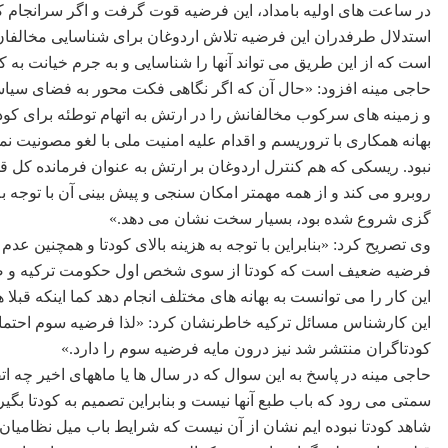
در ساعت های اولیه بامداد، این فرضیه قوت گرفت و اگر سرانجام کو
استدلال طرفدران این فرضیه تلاش اردوغان برای شناسایی مخالفان 
است که از این طریق می تواند آنها را شناسایی و به جرم خیانت به ک
حاجی مینه افزود: «حال آن که اگر نگاهی فکت محور به فضای سیاسی
و زمینه های سرکوب مخالفانش را در ارتش به اتهام توطئه برای کودتا
بهانه همکاری با تروریسم و اقدام علیه امنیت ملی با لغو مصونیت نما
نبود. ریسکی که هم کنترل اردوغان بر ارتش به عنوان فرمانده کل قوا 
روبرو می کند و از همه مهمتر امکان سنجی و پیش بینی آن با توجه 
گزی شروع شده بود، بسیار سخت نشان می دهد.»
وی تصریح کرد: «بنابراین با توجه به هزینه بالای کودتا و همچنین عد
فرضیه ضعیف است که کودتا از سوی شخص اول حکومت ترکیه و صرف
این کار را می توانست به بهانه های مختلف انجام دهد کما اینکه قبلا هم
این کارشناس مسائل ترکیه خاطرنشان کرد: «لذا فرضیه سوم احتمال 
کودتاگران منتشر شد نیز درون مایه فرضیه سوم را دارد.»
حاجی مینه در پاسخ به این سوال که در سال ها یا ماههای اخیر چه ا
سمتی می رود که باب طبع آنها نیست و بنابراین تصمیم به کودتا بگ
شاهد کودتا نبوده ایم نشان از آن نیست که شرایط باب میل نظامیان 