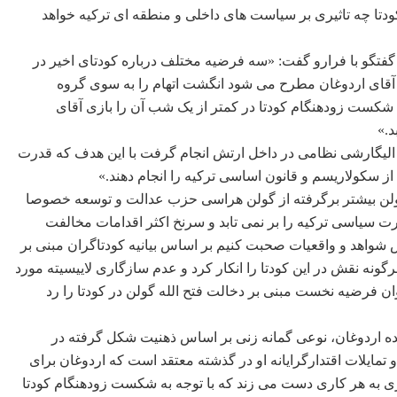
دتا چه تاثیری بر سیاست های داخلی و منطقه ای ترکیه خواهد
فتگو با فرارو گفت: «سه فرضیه مختلف درباره کودتای اخیر در
قای اردوغان مطرح می شود انگشت اتهام را به سوی گروه
 شکست زودهنگام کودتا در کمتر از یک شب آن را بازی آقای
د.»
 الیگارشی نظامی در داخل ارتش انجام گرفت با این هدف که قدرت
ز سکولاریسم و قانون اساسی ترکیه را انجام دهند.»
 گولن بیشتر برگرفته از گولن هراسی حزب عدالت و توسعه خصوصا
یاسی ترکیه را بر نمی تابد و سرنخ اکثر اقدامات مخالفت
اس شواهد و واقعیات صحبت کنیم بر اساس بیانیه کودتاگران مبنی بر
 هرگونه نقش در این کودتا را انکار کرد و عدم سازگاری لاییسیته مورد
وان فرضیه نخست مبنی بر دخالت فتح الله گولن در کودتا را رد
ده اردوغان، نوعی گمانه زنی بر اساس ذهنیت شکل گرفته در
ایلات اقتدارگرایانه او در گذشته معتقد است که اردوغان برای
ری به هر کاری دست می زند که با توجه به شکست زودهنگام کودتا