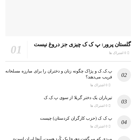
گلستان پرور: پ ک ک چیزی جز دروغ نیست
0 اشتراک ها
پ.ک.ک و پژاک چگونه زنان و دختران را برای مبارزه مسلحانه
فریب می‌دهند؟
0 اشتراک ها
تیرباران یک دختر گریلا از سوی پ.ک.ک
0 اشتراک ها
پ ک ک (حزب کارگران کردستان) چیست
0 اشتراک ها
مردی که می‌گفت «هرجا یک کُرد هست، آنجا ایران است»