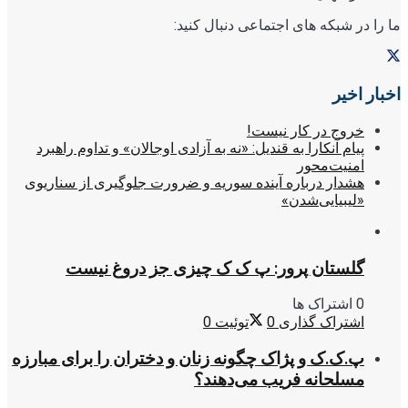
ما را در شبکه های اجتماعی دنبال کنید:
اخبار اخیر
خروج در کار نیست!
پیام آنکارا به قندیل: «نه به آزادی اوجالان» و تداوم راهبرد
امنیت‌محور
هشدار درباره آینده سوریه و ضرورت جلوگیری از سناریوی
«لیبیایی‌شدن»
گلستان پرور: پ ک ک چیزی جز دروغ نیست
0 اشتراک ها
اشتراک گذاری
0
توئیت
0
پ.ک.ک و پژاک چگونه زنان و دختران را برای مبارزه
مسلحانه فریب می‌دهند؟