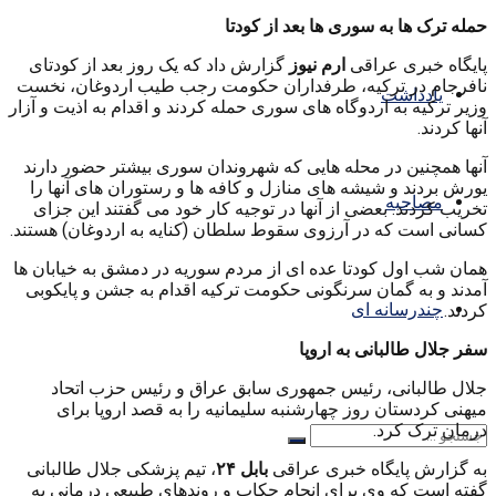
حمله ترک ها به سوری ها بعد از کودتا
پایگاه خبری عراقی
ارم نیوز
گزارش داد که یک روز بعد از کودتای
نافرجام در ترکیه، طرفداران حکومت رجب طیب اردوغان، نخست
یادداشت
وزیر ترکیه به اردوگاه های سوری حمله کردند و اقدام به اذیت و آزار
آنها کردند.
آنها همچنین در محله هایی که شهروندان سوری بیشتر حضور دارند
یورش بردند و شیشه های منازل و کافه ها و رستوران های آنها را
مصاحبه
تخریب کردند. بعضی از آنها در توجیه کار خود می گفتند این جزای
کسانی است که در آرزوی سقوط سلطان (کنایه به اردوغان) هستند.
همان شب اول کودتا عده ای از مردم سوریه در دمشق به خیابان ها
آمدند و به گمان سرنگونی حکومت ترکیه اقدام به جشن و پایکوبی
چندرسانه ای
کردند.
سفر جلال طالبانی به اروپا
جلال طالبانی، رئیس جمهوری سابق عراق و رئیس حزب اتحاد
میهنی کردستان روز چهارشنبه سلیمانیه را به قصد اروپا برای
درمان ترک کرد.
به گزارش پایگاه خبری عراقی
بابل ۲۴
، تیم پزشکی جلال طالبانی
گفته است که وی برای انجام چکاپ و روندهای طبیعی درمانی به