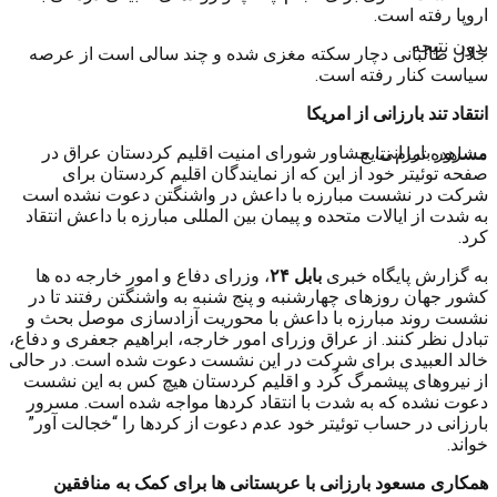
اروپا رفته است.
بدون نتیجه
جلال طالبانی دچار سکته مغزی شده و چند سالی است از عرصه
سیاست کنار رفته است.
انتقاد تند بارزانی از امریکا
مسرور بارزانی، مشاور شورای امنیت اقلیم کردستان عراق در
مشاهده تمام نتایج
صفحه توئیتر خود از این که از نمایندگان اقلیم کردستان برای
شرکت در نشست مبارزه با داعش در واشنگتن دعوت نشده است
به شدت از ایالات متحده و پیمان بین المللی مبارزه با داعش انتقاد
کرد.
به گزارش پایگاه خبری
بابل ۲۴
، وزرای دفاع و امور خارجه ده ها
کشور جهان روزهای چهارشنبه و پنج شنبه به واشنگتن رفتند تا در
نشست روند مبارزه با داعش با محوریت آزادسازی موصل بحث و
تبادل نظر کنند. از عراق وزرای امور خارجه، ابراهیم جعفری و دفاع،
خالد العبیدی برای شرکت در این نشست دعوت شده است. در حالی
از نیروهای پیشمرگ کُرد و اقلیم کردستان هیچ کس به این نشست
دعوت نشده که به شدت با انتقاد کردها مواجه شده است. مسرور
بارزانی در حساب توئیتر خود عدم دعوت از کردها را “خجالت آور”
خواند.
همکاری مسعود بارزانی با عربستانی ها برای کمک به منافقین