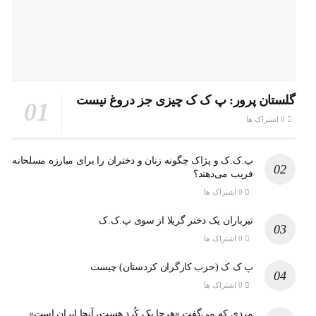
گلستان پرور: پ ک ک چیزی جز دروغ نیست
0 اشتراک ها
پ.ک.ک و پژاک چگونه زنان و دختران را برای مبارزه مسلحانه
فریب می‌دهند؟
0 اشتراک ها
تیرباران یک دختر گریلا از سوی پ.ک.ک
0 اشتراک ها
پ ک ک (حزب کارگران کردستان) چیست
0 اشتراک ها
مردی که می‌گفت «هرجا یک کُرد هست، آنجا ایران است»