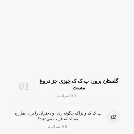
گلستان پرور: پ ک ک چیزی جز دروغ
نیست
0 اشتراک ها
پ.ک.ک و پژاک چگونه زنان و دختران را برای مبارزه
مسلحانه فریب می‌دهند؟
0 اشتراک ها