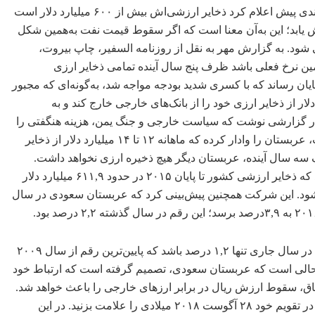
است، ناقوس خطر سقوط اقتصادی خود را به‌صدا درآورد. ریاض، چندی پیش اعلام کرد ذخایر ارزشی‌اش بیش از ۶٠٠ میلیارد دلار است
 تا پایان ٢٠١۶ به ۵٠٠ میلیارد دلار کاهش یابد؛ این به‌آن معنا است که اگر سقوط قیمت نفت به‌همین شکل
شود. به گزارش مهر به نقل از روزنامه السفیر، چاپ بیروت،
ین نرخ فعلی باشد ظرف پنج سال آینده تمامی ذخایر ارزی
 عربستان سعودی سال ٢٠١۵ را درحالی به پایان رساند که با کسری شدید بودجه مواجه شد، به‌گونه‌ای که مجبور
د دلار از ذخایر ارزی خود را از بانک‌های خارجی خارج کند و به
را در گزارشی نوشت که سیاست خارجی و جنگ یمن، هزینه هنگفتی را
به عربستان سعودی تحمیل کرده است که در کنار کاهش قیمت نفت، عربستان را وادار کرده که ماهانه ١٢ تا ١۴ میلیارد دلار از ذخایر
سه سال آینده، عربستان دیگر هیچ ذخیره ارزی نخواهد داشت.
شرکت سرمایه‌گذاری «جدوی» عربستان نیز چندی پیش گزارش داد که ذخایر ارزشی کشور تا پایان ٢٠١۵ در حدود ۶١١,٩ میلیارد دلار
 سطح از ٢٠١١ تاکنون محسوب می‌شود. این شرکت همچنین پیش‌بینی کرد که عربستان سعودی در سال
صندوق بین‌المللی پول پیش‌بینی کرده که رشد تولید داخلی عربستان در سال جاری تنها ١,٢ درصد باشد که پایین‌ترین رقم از سال ٢٠٠٩
د. این رقم در سال ٢٠١۵ در حدود ٣,۴ بود. این درحالی است که عربستان سعودی، تصمیم گرفته است که ارتباط خود
اتفاق، سقوط ارزش ریال در برابر ارزهای خارجی را باعث خواهد شد.
نیکلاس ولز، تحلیلگر اقتصادی و بازار نفت در سی‌ان‌بی‌سی، نوشت: در تقویم خود ٢٨ آگوست ٢٠١٨ میلادی را علامت بزنید. در این