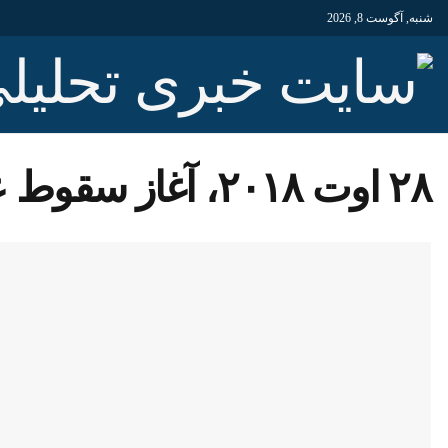
شنبه, آگوست 8, 2026
٢٨ اوت ٢٠١٨، آغاز سقوط عربستان