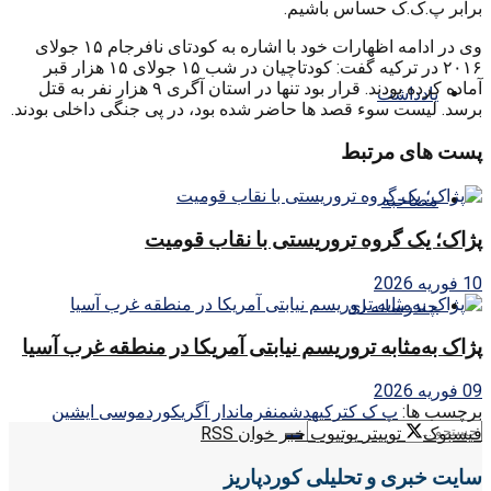
برابر پ.ک.ک حساس باشیم.
وی در ادامه اظهارات خود با اشاره به کودتای نافرجام ۱۵ جولای
۲۰۱۶ در ترکیه گفت: کودتاچیان در شب ۱۵ جولای ۱۵ هزار قبر
آماده کرده بودند. قرار بود تنها در استان آگری ۹ هزار نفر به قتل
یادداشت
برسد. لیست سوء قصد ها حاضر شده بود، در پی جنگی داخلی بودند.
پست های مرتبط
مصاحبه
پژاک؛ یک گروه تروریستی با نقاب قومیت
10 فوریه 2026
چندرسانه ای
پژاک به‌مثابه تروریسم نیابتی آمریکا در منطقه غرب آسیا
09 فوریه 2026
برچسب ها:
پ ک ک
ترکیه
دشمن
فرماندار آگری
کورد
موسی ایشین
فیسبوک
توییتر
یوتیوب
خبر خوان RSS
سایت خبری و تحلیلی کوردپاریز