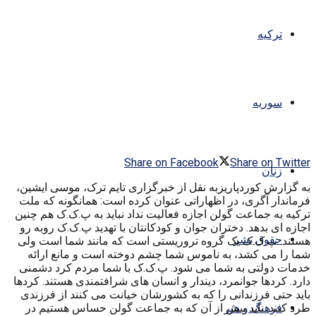
ترکیه
سوریه
Share on Facebook
Share on Twitter
زنان
به گزارش کوردپاریزبه نقل از خبرگزاری تایم ترک، موسی ایشین،
فرماندار آگری، در اظهاراتی عنوان کرده است: همانگونه که ملت
ترکیه به جماعت گولن اجازه فعالیت نداد نباید به پ.ک.ک هم چنین
اجازه ای بدهد. دختران جوان و کودکانتان با تهدید پ.ک.ک روبه رو
حقوق بشر
هستند. پ.ک.ک یک گروه تروریستی است که مانند شما است ولی
شما را می کشد، به ناموس شما چشم دوخته است و مانع ارائه
خدمات دولتی به شما می شود. پ.ک.ک با شما مردم کرد دشمنی
دارد. کردها جوانمرد، دیندار و انسان های شرافتمندی هستند. کردها
باید حتی فرزندانی را که به کشورشان خیانت می کنند از فرزندی
طرد کنند. باید بیش از آن که به جماعت گولن حساس هستیم در
فرهنگ و هنر