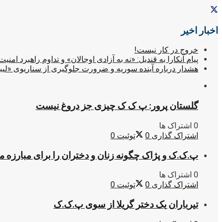
اخبار اخیر
خروج در کار نیست!
پیام آنکارا به قندیل: «نه به آزادی اوجالان» و تداوم راهبرد امنیت
هشدار درباره آینده سوریه و ضرورت جلوگیری از سناریوی «لیب
گلستان پرور: پ ک ک چیزی جز دروغ نیست
0 اشتراک ها
اشتراک گذاری
0
توئیت
0
پ.ک.ک و پژاک چگونه زنان و دختران را برای مبارزه 
0 اشتراک ها
اشتراک گذاری
0
توئیت
0
تیرباران یک دختر گریلا از سوی پ.ک.ک