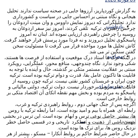
به گزارش کوردپاریز، آرزوها جایی در صحنه سیاست ندارند. تحلیل
هیجانی و نگاه مبتنی بر احساس جایی در سیاست و کشورداری
ندارد. تحلیلگرانی که دیروز نمایش داووس و وان مینت اردوغان را
یادداشت
چرخش راهبردی ترکیه تلقی کردند، امروز نیز سفر اردوغان به
روسیه را چرخش راهبردی ارزیابی نموده اند. اینان نه امروز
پاسخگوی تحلیل دیروزند و نه فردا مورد پرسش قرار خواهند گرفت.
کاش تحلیل ها مورد مواخذه قرار می گرفت تا مسئولیت سخن
گفتن سنگین تر می شد.
مصاحبه
در اینکه ترک ها استاد درک موقعیت و استفاده از فرصت ها هستند،
شکی وجود ندارد. نگاه چندوجهی، منافع محور، عملگرایی، رویکرد
مبنتی بر عقلانیت مستمر متکی بر گذشته، حال و آینده با توجه به
قابلیت ها تاکنون عامل بقا، قدرت و دوام ترکیه بوده است. ترکیه
چون ایران و عربستان کشور نقتی نیست. ترکیه چون روسیه از
چندرسانه ای
قابلیت های درونی برخوردار نیست. دولت ترکیه، دولتی مالیاتی و
پاسخگو به مردم بوده و بخش مهم نقطه اتکای آن اقتصاد متکی بر
روابط خارجی است.
اگرچه پس از جنگ جهانی دوم ، روابط راهبردی ترکیه و غرب،
رابطه ای همراه با بیم و امید بوده است، اما رابطه ترکیه با روس
ها، بیشتر حاصل نوعی ترس و ابهام بوده است. این ترس در بخشی
مهمی ناشی از ذهنیت و عملکرد تاریخی و در قسمی حاصل خطر
نزدیک روس ها، برای ترک ها بوده است.
در حال حاضر شرایط حاکم بر روابط آنکارا – مسکو ، بیشتر از هر