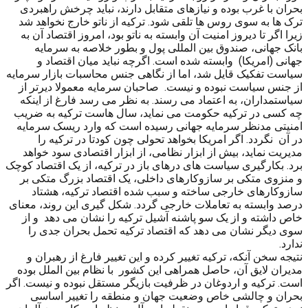
بحران با غرب بوده و نیازهای متقابل دارند، نباید چرخش راهبردی
ترک ها به سوی روس ها تلقی شود. ترکیه از ناتو خارج نخواهد شد
زیرا اگر تا دیروز امنیت آن وابسته به ناتو بود، امروز اقتصاد آن به
بانک جهانی، صندوق بین المللی پول و بطور خلاصه به سرمایه
جهانی (امریکا) وابسته شده است. اگرچه نباید میان اقتصاد و
سیاست تفکیک قایل شد، اما از نگاهی جنس محاسبات بازار سرمایه
از جنس سیاست نبوده و نیست. صاحبان سرمایه معمولا دیرتر از
سیاستمداران، به اعتماد می رسند. به نظر می رسد فارغ از اینکه
چه کسی در ترکیه حکومت می نماید، سال هاست ترکیه به ضریب
امنیتی مدنظر سرمایه جهانی رسیده است که وارد ریسک سرمایه
در آن نگردد. اگر امریکا بخواهد تحولی چون کودتا در ترکیه را
مدیریت نماید، بیش از ابزار نظامی، از ابزار اقتصادی سود خواهد
برد. بکارگیری سیاست های درهای باز در ترکیه، از یک اقتصاد کوچک
و منزوی متکی بر سازوکارهای داخلی، یک اقتصاد بزرگ متکی بر
سازوکارهای خارجی ساخته و سبب شده اقتصاد ترکیه، هشتاد
درصد وابسته به تعاملات خارجی گردد. شکل گیری این روند، معنای
خاص داشته و از یک سو پاشنه آشیل ترکیه را نشان می دهد و از
سوی دیگر نشان می دهد که اقتصاد ترکیه تحمل بحران جدی را
ندارد.
نتیجه سخن آنکه، ترکیه تغییر کرده و این تغییر فارغ از رهبران و
مدیران لایق آن، حاصل همراهی این کشور با نظام بین الملل بوده
است. ترکیه و اردوغان در ظرفیت بازیگر مستقل نبوده و نیست. اگر
بحران و چالشی خاص وضعیت جهان و منطقه را تغییر اساسی