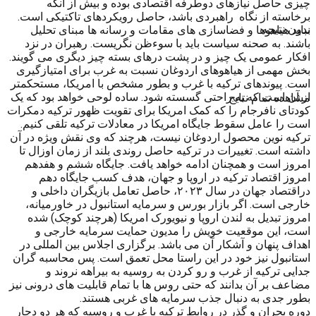
چیزی حاصل نیازهای دوطرفه اقتصادی بوده و بیش از آنکه
برخاسته از نگاه راهبردی باشد، حاصل رویکردهای تاکتیکی است.
بدون نتیجه
نباید هیاهوها و فضاسازی های مقامات و رسانه ها مبنای تحلیل
باشند. به صحنه سیاست باید با سوءظن نگریست. رهبران در نزد
افکار عمومی یک چیز و در پشت درهای بسته چیز دیگری می گویند.
بخش مهمی از هیاهوهای اردوغان نسبت به غرب برای امتیازگیری
است. پیوندهای ترکیه با غرب و بطور مشخص با امریکا، مستحکمتر
از آن است که به راحتی گسسته شود. ساده لوحی خواهد بود که یک
مشاهده تمام نتایج
کودتای نافرجام را که کمک امریکا برای تقویت ظهور ترکیه دمکرات
است را عامل سقوط جایگاه امریکا در معادلات ترکیه تلقی کنیم.
ترکیه نوین محصول اردوغان نیست، هرچند که وی نقش ویژه در آن
داشته است. تغییرات در ترکیه حاصل روندی بلند از زمان اوزال تا
امروز است و همچنان ادامه خواهد یافت. جایگاه ششم و هفدهم
امروز اقتصاد ترکیه در اروپا و جهان، هدف کسب جایگاه دهم
دراقتصاد جهان در سال ۲۰۲۳، حاصل تعامل بازیگران داخلی و
خارجی است. اگر بازار بورس و سرمایه استانبول در خاورمیانه،
امروز تبدیل به لندن اروپا و نیویورک امریکا (هرچند کوچک) شده
است، این موقعیت خویش را مدیون حمایت سرمایه خارجی و
اهداف پنهان و آشکار آن می باشد. برگزاری اجلاس بین المللی در
استانبول نیز خود در این راستا محل تعمق است. پس محاسبه گران
جدایی ترکیه از غرب و رو کردن به روسیه به بیراهه نروند و
مضاعف بر آن بدانند که حتی روس ها با تمام قابلیت های درونی نیز
بطور جدی به دنبال جذب سرمایه های غربی هستند.
دوره بحران و گذر در روابط ترکیه با غرب و روسیه که هر دو دچار