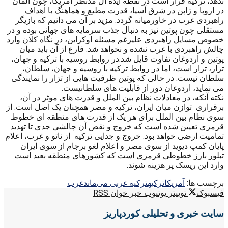
ندهد، ترکیه قرار است در نقطه ایده آل مدنظر امریکا، چون آلمان
در اروپا و ژاپن در شرق آسیا، قدرت مطیع و هماهنگ با اهداف
راهبردی غرب در خاورمیانه گردد. مزید بر آن می دانیم که بازیگر
مستقلی چون پوتین نیز به دنبال جذب سرمایه های جهانی بوده و در
خصوص مسایل راهبردی علیرغم مسئله اوکراین، در نگاه کلان وارد
چالش راهبردی با غرب نشده و نخواهد شد. فارغ از آن باید میان
پوتین و اردوغان تفاوت قایل شد.در روابط روسیه با ترکیه و جهان،
تزار، تزار است، اما در روابط ترکیه با روسیه و جهان، سلطان،
سلطان نیست. در حالی که پوتین ظرفیت هایی از تزار را نمایندگی
می نماید، اردوغان دور از قابلیت های سلطانیست.
نکته آنکه، در معادلات نظام بین الملل و قدرت های موثر در آن،
برقراری توازن میان ایران، ترکیه و مصر همچنان یک اصل است. از
سوی نظام بین الملل برای هر یک از قدرت های منطقه ای خطوط
قرمزی تعیین شده است که خروج و نقض آن چالشی جدی تا تهدید
تمامیت ارضی خواهد بود. خروج و جدایی ترکیه از ناتو و غرب، اعلام
پایان کمپ دیوید از سوی مصر و اعلام لغو برجام از سوی ایران
تبلور بارز خطوطی قرمزی است که کشورهای منطقه بعید است
وارد این ریسک پر هزینه شوند.
برچسب ها:
آمریکا
ترکیه
ترکیه غربی می‌ماند
غرب
فیسبوک
توییتر
یوتیوب
خبر خوان RSS
سایت خبری و تحلیلی کوردپاریز