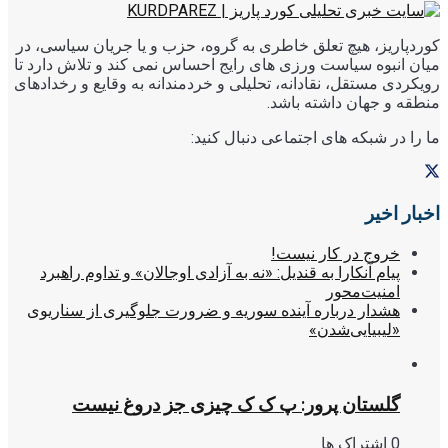
کوردپاریز، هیچ تعلق خاطری به گروه، حزب و یا جریان سیاسی، در
میان انبوه سیاست ورزی های رایج احساس نمی کند و تلاش دارد تا
رویکردی مستقل، نقادانه، تحلیلی و خردمندانه به وقایع و رخدادهای
منطقه و جهان داشته باشد.
ما را در شبکه های اجتماعی دنبال کنید:
اخبار اخیر
خروج در کار نیست!
پیام آنکارا به قندیل: «نه به آزادی اوجالان» و تداوم راهبرد
امنیت‌محور
هشدار درباره آینده سوریه و ضرورت جلوگیری از سناریوی
«لیبیایی‌شدن»
گلستان پرور: پ ک ک چیزی جز دروغ نیست
0 اشتراک ها