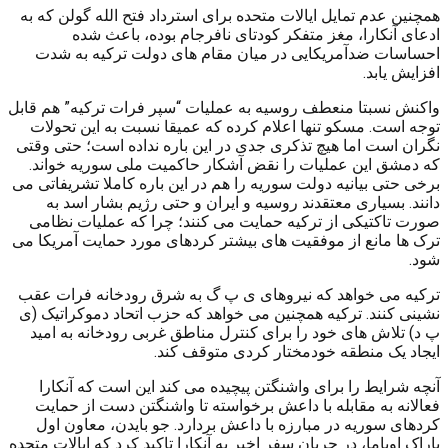
همچنین عدم تمایل ایالات متحده برای استرداد فتح الله گولن که به
ادعای آنکارا، مغز متفکر کودتای نافرجام بوده، باعث شده
احساسات ضدآمریکایی در میان مقام های دولت ترکیه به شدت
افزایش یابد.
واکنش نسبتا منعطف روسیه به عملیات “سپر فرات ترکیه” هم قابل
توجه است. مسکو تنها اعلام کرده که عمیقا نسبت به این تحولات
نگران است اما هیچ تذکری جدی در این باره نداده است؛ حتی وقتی
که دمشق این عملیات را نقض آشکار حاکمیت ملی سوریه خواند.
برخی حتی بیانیه دولت سوریه را هم در این باره کاملا تشریفاتی می
دانند. بسیاری معتقدند روسیه و ایران و حتی رژیم بشار اسد به
صورت تاکتیکی از ترکیه حمایت می کنند؛ چرا که عملیات نظامی
ترک ها مانع از موفقیت های بیشتر کردهای مورد حمایت آمریکا می
شود.
ترکیه می خواهد که نیروهای ی پ گ به شرق رودخانه فرات عقب
نشینی کنند. ترکیه همچنین می خواهد که حزب اتحاد دموکراتیک (ی
پ د) تلاش های خود را برای کنترل مناطق غربی رودخانه به امید
ایجاد یک منطقه خودمختار کردی متوقف کند.
آنچه شرایط را برای واشنگتن پیچیده می کند این است که آنکارا
فعالانه به مقابله با داعش برخواسته تا واشنگتن دست از حمایت
کردهای سوریه در مبارزه با داعش بردارد. جو بایدن، معاون اول
باراک اوباما، در جریان سفر اخیر به آنکارا تاکید کرد که ایالات متحده