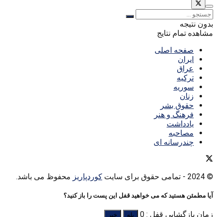
بدون نتیجه
مشاهده تمام نتایج
صفحه اصلی
ایران
عراق
ترکیه
سوریه
زنان
حقوق بشر
فرهنگ و هنر
یادداشت
مصاحبه
چندرسانه ای
© 2024
- تمامی حقوق برای سایت
کوردپاریز
محفوظ می باشد.
آیا مطمئن هستید که می خواهید قفل این پست را باز کنید؟
زمان بازگشایی قفل : 0
بله
خیر