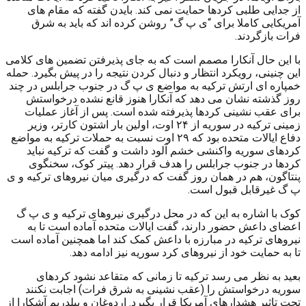
از جدایی طلبی کردها حمایت نمی کند. بایدن گفته که مقام های
آمریکایی کاملا برای “ی پ گ” روشن کرده اند که باید به شرق
فرات بازگردند.
با این حال آنکارا مصمم است که به جای پذیرفتن تضمین های کلامی
این چنینی، رویکرد انتظار و دنبال کردن نتیجه را در پیش بگیرد. حمله
خمپاره ای ارتش ترکیه به مواضع ی پ گ در جنوب جرابلس در چند
روز گذشته نشان می دهد که آنکارا هنوز قانع نشده درخواستش
برای عقب نشینی کردها پذیرفته شده است. پس از آغاز عملیات
زمینی ترکیه در سوریه از ۲۴ اوت، اولین بار اشتون کارتر، وزیر
دفاع ایالات متحده بود که ۲۹ اوت نسبت به حملات ترکیه به مواضع
کردهای سوریه واکنشی خشم آلود داشت و گفت که ترکیه نباید
کردها در جنوب جرابلس را هدف قرار دهد. پیتر کوک، سخنگوی
پنتاگون، هم در همان روز گفت که درگیری میان نیروهای ترکیه و ی
پ گ غیرقابل قبول است.
کوک با اشاره به این که در محل درگیری نیروهای ترکیه و ی پ گ
اعضای داعش حضور دارند، گفت ایالات متحده آماده است تا به
نیروهای ترکیه در مبارزه با داعش کمک کند اما همچنین آماده است
تا به حمایت خود از نیروهای کرد سوریه نیز ادامه دهد.
بعید به نظر می رسد ترکیه تا زمانی که متقاعد نشود کردهای
سوریه درخواستش را (عقب نشینی به شرق فرات) اجابت نکنند
تحت تاثیر هشدارهای آمریکا قرار بگیرد. اردوغان و ییلدریم آشکارا از