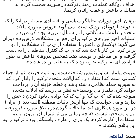
اهداف دوگانه عملیات زمینی ترکیه در سوریه صحبت کرده اند:
مقابله با داعش و عقب راندن کردها.
برهان الدین دوران، تحلیلگر سیاسی و اقتصادی مستقر در آنکارا که
به دولت اردوغان نزدیک است، می گوید: «روش مبارزه ایالات
متحده با داعش مشکلاتی را در شمال سوریه ایجاد کرده بود و
عملیات اخیر نیروهای ترکیه برای رفع این مشکلات لازم بود.» دوران
می گوید: «پاکسازی داعش با استفاده از ی پ گ مشکلات را دو
برابر کرد. این کار باعث شد که ی پ گ کنترل مناطقی را به دست
گرفته و این مناطق را توسعه دهد. همچنین نیروهای داعش به طور
فزاینده ای به ترکیه ضربه زدند که به عقب رانده شدند.»
مهمت ییلماز، ستون نویس شناخته شده روزنامه حریت، نیز از جمله
کسانی است که اعتقاد دارد که ایالات متحده ترکیه را وادار کرد که
به سوریه حمله نظامی داشته باشد و قطعا هزینه آن را پرداخت
خواهد کرد. ییلماز می نویسد: «به نظر می رسد که ایالات متحده
متوجه شده که “ی پ گ” و “پ ک ک” توانایی نابود کردن داعش را
ندارند و می خواست که تنها ارتش باثبات منطقه (البته بعد از ایران)
در این مورد همکاری کند. ما حالا تا گردن در باتلاق سوریه فرو رفته
ایم و مشخص نیست که چه زمانی می توانیم از آن بیرون بیاییم.
استفاده از کارت کردها یک بازی از طرف واشنگتن بود تا ترکیه را به
این باتلاق بکشاند.»
منبع:
المانیتور