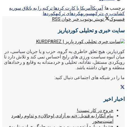
برچسب ها:
آمریکا
آمریکا با کارت کردها ترکیه را به باتلاق سوریه
کشاند
پ ی د
ترکیه
سوریه
کردهای ترکیه
کوردها
فیسبوک
توییتر
یوتیوب
خبر خوان RSS
سایت خبری و تحلیلی کوردپاریز
کوردپاریز، هیچ تعلق خاطری به گروه، حزب و یا جریان سیاسی، در
میان انبوه سیاست ورزی های رایج احساس نمی کند و تلاش دارد تا
رویکردی مستقل، نقادانه، تحلیلی و خردمندانه به وقایع و رخدادهای
منطقه و جهان داشته باشد.
ما را در شبکه های اجتماعی دنبال کنید:
اخبار اخیر
خروج در کار نیست!
پیام آنکارا به قندیل: «نه به آزادی اوجالان» و تداوم راهبرد
امنیت‌محور
هشدار درباره آینده سوریه و ضرورت جلوگیری از سناریوی