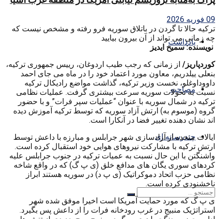
09 فوریه 2026
ترکیه حالا تا گردن در باتلاق سوریه فرو رفته و مشخص نیست که
چه زمانی می تواند از آن بیرون بیایید
یادداشت
نویسنده: سمیح ایدیز
کوردپاریز/
از زمانی که رجب طیب اردوغان، رییس جمهوری ترکیه،
بنعلی ییلدریم، معاون مورد اعتماد خود را در ماه می جای احمد
داووداوغلو، نخست وزیر ترکیه، گذاشت مواضع رادیکال ترکیه
مصاحبه
نسبت به تحولات سوریه سرعت بیشتری گرفت. عملیات نظامی
ترکیه در شمال سوریه با عنوان “عملیات سپر فرات” و با حضور
گروه (موسوم به) ارتش آزاد سوریه که توسط ترکیه آموزش دیده
اند نشان دهنده تغییر فضا در آنکارا است.
چندرسانه ای
ایالات متحده از آزادسازی شهر جرابلس و مبارزه با داعش توسط
ارتش ترکیه با مشارکت نیروهای هوایی خود استقبال کرده است.
واشنگتن با این حال نسبت به عمیات ترکیه در جنوب جرابلس علیه
کردهای سوری یگان های مدافع خلق (ی پ گ) که در واقع شاخه
نظامی حزب اتحاد دموکراتیک (ی پ د) در سوریه هستند ابراز
ناخشنودی کرده است.
ی پ گ که مورد حمایت آمریکا است اخیرا موفق شده شهر
استراتژیک منبیج در غرب رودخانه فرات را از داعش پس بگیرد.