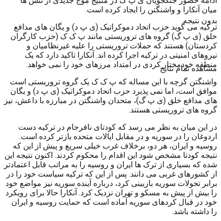
ادامه حضور جنگجویان ی پ گ در منبیج موج جدیدی از تنش ها
میان آنکارا و واشنگتن را ایجاد کرده است.
بدون نتیجه
ترکیه می گوید حزب اتحاد دموکراتیک (ی پ د) و یگان های مدافع
خلق (ی پ گ) گروه های تروریستی مانند پ ک ک (حزب کارگران
کردستان) هستند که حملات تروریستی را علیه غیرنظامیان و
نیروهای امنیتی در ترکیه اجرا کرده اند. آنکارا تاکید دارد که یک
منطقه خودمختار کردی در امتداد مرزهای خود را نمی خواهد.
مشاهده تمام نتایج
واشنگتن گرچه با این مساله که پ ک ک یک گروه تروریستی است
موافق است، اما نمی پذیرد حزب اتحاد دموکراتیک (ی پ د) و یگان
های مدافع خلق (ی پ گ)، متحدان واشنگتن در مبارزه با داعش، نیز
گروه های تروریستی هستند.
در این میان به نظر می رسد که کودتای نافرجام در ترکیه دست
اردوغان را در سوریه و در مقابل ایالات متحده بازتر کرده است.
روسیه و ایران، هر دو، برخلاف غرب خیلی سریع و پیش از این که
نتیجه کودتا مشخص شود این اقدام را محکوم کردند. اکنون نتیجه این
شده که بسیاری از ترک ها ایران و روسیه را به مراتب قابل اعتمادتر
از کشورهای غربی می دانند. پس از این که ترکیه سیاست خود را در
برابر تحولات سوریه بازبینی کرد، درباره آینده سوریه نیز مواضع خود
را بیش از پیش به مسکو و تهران نزدیک کرد. آنکارا حالا برای رویکرد
خود در قبال کردهای سوریه آماده است که حمایت روسیه و ایران
را داشته باشد.