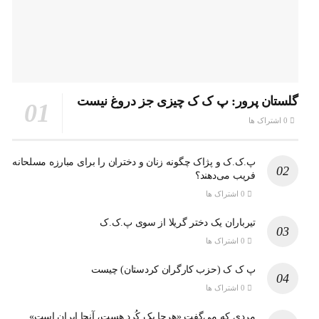
گلستان پرور: پ ک ک چیزی جز دروغ نیست
0 اشتراک ها
پ.ک.ک و پژاک چگونه زنان و دختران را برای مبارزه مسلحانه
فریب می‌دهند؟
0 اشتراک ها
تیرباران یک دختر گریلا از سوی پ.ک.ک
0 اشتراک ها
پ ک ک (حزب کارگران کردستان) چیست
0 اشتراک ها
مردی که می‌گفت «هرجا یک کُرد هست، آنجا ایران است»