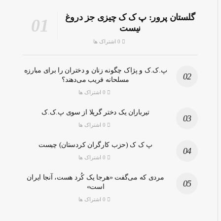
گلستان پرور: پ ک ک چیزی جز دروغ
نیست
0 اشتراک ها
پ.ک.ک و پژاک چگونه زنان و دختران را برای مبارزه
مسلحانه فریب می‌دهند؟
0 اشتراک ها
تیرباران یک دختر گریلا از سوی پ.ک.ک
0 اشتراک ها
پ ک ک (حزب کارگران کردستان) چیست
0 اشتراک ها
مردی که می‌گفت «هرجا یک کُرد هست، آنجا ایران
است»
0 اشتراک ها