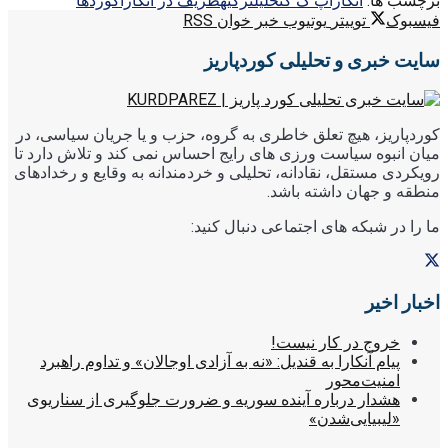
برچسب ها:
آنکارا
پ ک ک
تحليل
ترکیه
ظریف در آنکارا
کوردها
فیسبوک
توییتر
یوتیوب
خبر خوان RSS
سایت خبری و تحلیلی کوردپاریز
کوردپاریز، هیچ تعلق خاطری به گروه، حزب و یا جریان سیاسی، در
میان انبوه سیاست ورزی های رایج احساس نمی کند و تلاش دارد تا
رویکردی مستقل، نقادانه، تحلیلی و خردمندانه به وقایع و رخدادهای
منطقه و جهان داشته باشد.
ما را در شبکه های اجتماعی دنبال کنید:
اخبار اخیر
خروج در کار نیست!
پیام آنکارا به قندیل: «نه به آزادی اوجالان» و تداوم راهبرد
امنیت‌محور
هشدار درباره آینده سوریه و ضرورت جلوگیری از سناریوی
«لیبیایی‌شدن»