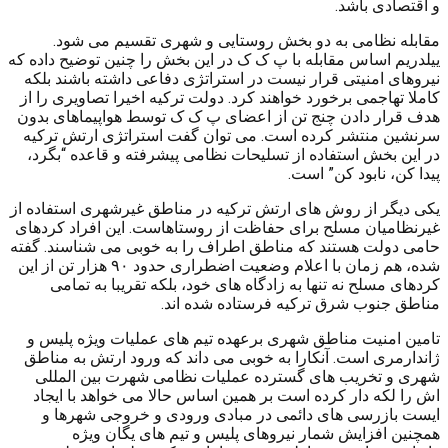
و اقتصادی باشد.
مقابله نظامی به دو بخش روستایی و شهری تقسیم می شود.
ییلدریم اساس مقابله با پ ک ک در این بخش را چنین توضیح داده که
نیروهای امنیتی قرار نیست در استراتژی دفاعی داشته باشند بلکه
کاملا تهاجمی برخورد خواهند کرد. دولت ترکیه اخیرا تصاویری را از
هدف قرار دادن چنج تن از اعضای پ ک ک توسط هواپیماهای بدون
سرنشین منتشر کرده است. می توان گفت استراتژی ارتش ترکیه
در این بخش استفاده از تسلیحات نظامی پیشرفته و قاعده “بگرد،
پیدا کن، نابود کن” است.
یکی دیگر از روش های ارتش ترکیه در مناطق غیرشهری استفاده از
غیرنظامیان مسلح برای حفاظت از روستاهاست. این افراد کردهای
حامی دولت هستند که مناطق اطراف را به خوبی می شناسند. گفته
شده، هم زمان با اعلام وضعیت اضطراری حدود ۹۰ هزار تن از این
کردهای مسلح نه تنها به زادگاه های خود، بلکه تقریبا به تمامی
مناطق جنوب شرق ترکیه فرستاده شده اند.
تامین امنیت مناطق شهری برعهده تیم های عملیات ویژه پلیس و
ژاندارمری است. آنکارا به خوبی می داند که ورود ارتش به مناطق
شهری و تخریب های گسترده عملیات نظامی شهرت بین المللی
اش را لکه دار کرده است بر همین اساس حالا می خواهد با ایجاد
ایست بازرسی های دائمی در مبادی ورودی و خروجی شهرها و
همچنین افزایش شمار نیروهای پلیس و تیم های یگان ویژه