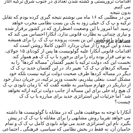
اقدامات تروریستی و کشته شدن تعدادی در جنوب شرق ترکیه آغاز
می کنیم.
بدون نتیجه
من در مطلبی که ۱۶ ماه می نوشتم نتیجه گیری کرده بودم که تقابل
ترکیه و پ ک ک خیلی زود به یک بن بست نظامی مخرب خواهد
رسید. اما امروز با این وضعیت اضطراری که در کشور برقرار شده
و نیازی چندانی به نظارت قانونی ندارد، آنکارا احساس می کند که
می تواند با شکستن این بن بست، پرونده پ ک ک را برای همیشه
مشاهده تمام نتایج
ببندد و این گروه را از میان بردارد. اکنون کاملا روشن است که
اقدامات قانونی آنکارا علیه گولونیست ها پس از کودتای ۱۵ جولای،
به نوعی قرار بوده راه را برای برخورد با پ ک ک هم هموار کند.
نخست این که، دولت ترکیه با تغییر گفتمان “مساله کردها” را به
“مساله کردهای پ ک ک” تغییر داد. در این گفتمان جدید پ ک ک
دیگر در مساله کردها طرف صحبت دولت ترکیه نیست بلکه خود
مشکل است. بنعلی ییلدریم، نخست وزیر ترکیه، در جریان دیدار خود
از دیاربکر در چهارم سپتامبر به طعنه گفت که “تا زمان نابودی پ ک
ک هیچ راه حلی برای این مساله از جانب دولت ترکیه ارائه نخواهد
شد.” اما جزئیات این استراتژی جدید برای مبارزه با پ ک ک
چیست؟
آنکارا با توجه به موفقیت هایی که در مقابله با گولونیست ها داشته
می خواهد تقریبا روش مشابهی را برای مقابله با پ ک ک در پیش
بگیرد. نام این استراتژی جدید می تواند نابودی کامل پ ک ک و تمام
حامیان آن، نه فقط در بخش نظامی که سیاسی، فرهنگی ـ اجتماعی