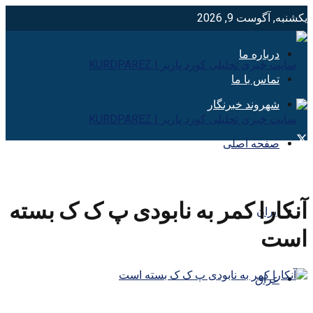
یکشنبه, آگوست 9, 2026
درباره ما
تماس با ما
شهروند خبرنگار
صفحه اصلی
آنکارا کمر به نابودی پ ک ک بسته
ایران
است
عراق