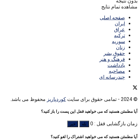
بدون نتیجه
مشاهده تمام نتایج
صفحه اصلی
ایران
عراق
ترکیه
سوریه
زنان
حقوق بشر
فرهنگ و هنر
یادداشت
مصاحبه
چندرسانه ای
© 2024
- تمامی حقوق برای سایت
کوردپاریز
محفوظ می باشد.
آیا مطمئن هستید که می خواهید قفل این پست را باز کنید؟
زمان بازگشایی قفل : 0
بله
خیر
آیا مطمئن هستید که می خواهید اشتراک را لغو کنید؟