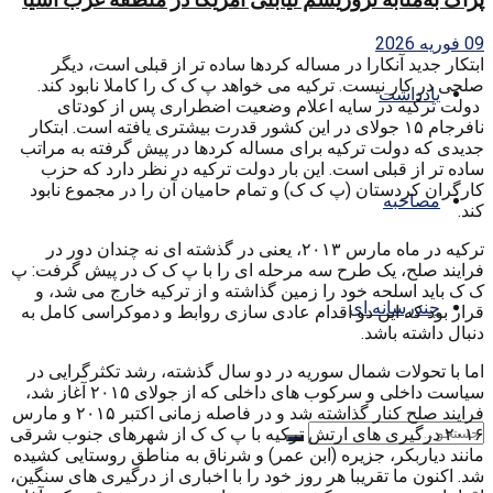
09 فوریه 2026
ابتکار جدید آنکارا در مساله کردها ساده تر از قبلی است، دیگر
صلحی در کار نیست. ترکیه می خواهد پ ک ک را کاملا نابود کند.
یادداشت
دولت ترکیه در سایه اعلام وضعیت اضطراری پس از کودتای
نافرجام ۱۵ جولای در این کشور قدرت بیشتری یافته است. ابتکار
جدیدی که دولت ترکیه برای مساله کردها در پیش گرفته به مراتب
ساده تر از قبلی است. این بار دولت ترکیه در نظر دارد که حزب
کارگران کردستان (پ ک ک) و تمام حامیان آن را در مجموع نابود
مصاحبه
کند.
ترکیه در ماه مارس ۲۰۱۳، یعنی در گذشته ای نه چندان دور در
فرایند صلح، یک طرح سه مرحله ای را با پ ک ک در پیش گرفت: پ
ک ک باید اسلحه خود را زمین گذاشته و از ترکیه خارج می شد، و
چندرسانه ای
قرار بود که این دو اقدام عادی سازی روابط و دموکراسی کامل به
دنبال داشته باشد.
اما با تحولات شمال سوریه در دو سال گذشته، رشد تکثرگرایی در
سیاست داخلی و سرکوب های داخلی که از جولای ۲۰۱۵ آغاز شد،
فرایند صلح کنار گذاشته شد و در فاصله زمانی اکتبر ۲۰۱۵ و مارس
۲۰۱۶ درگیری های ارتش ترکیه با پ ک ک از شهرهای جنوب شرقی
مانند دیاربکر، جزیره (ابن عمر) و شرناق به مناطق روستایی کشیده
شد. اکنون ما تقریبا هر روز خود را با اخباری از درگیری های سنگین،