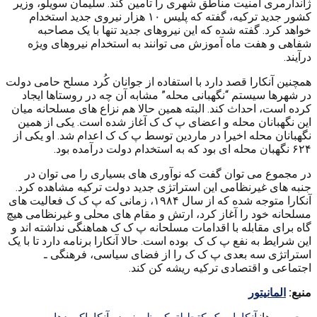
ژاندارمری امنیت مناطق شهری را تامین کند. سلیمان سویلو، وزیر
کشور جدید ترکیه، گفته که پلیس ۱۰ هزار نیروی جدید استخدام
خواهد کرد. گفته شده که این نیروهای جدید تنها با یک مصاحبه
شفاهی و هفت ماه آموزش می توانند به استخدام نیروهای ویژه
درآیند.
همچنین آنکارا قصد دارد با استفاده از جوانان کُرد مسلح حامی دولت
در شهرها سیستم “نگهبانی محله” مشابه آن چه در روستاها ایجاد
کرده است، احداث کند. البته همین حالا هم نزاع های مسلحانه میان
این نگهبانان محله و اعضای پ ک ک آغاز شده است. یکی از همین
نگهبانان محله اخیرا در ماردین توسط پ ک ک اعدام شد. او یکی از
۶۲۴ نگهبان محله ای بود که به استخدام دولت درآمده بود.
در مجموع می توان گفت که نوآوری های بسیاری را می توان در
جنبه های غیرنظامی این استراتژی جدید دولت ترکیه مشاهده کرد.
آنکارا متوجه شده که از سال ۱۹۸۴، زمانی که پ ک ک فعالیت های
مسلحانه خود را آغاز کرد، ارتش و مقام های محلی و غیرنظامی هیچ
گاه برای مقابله با اقدامات مسلحانه پ ک ک هماهنگی نداشته اند و
این شرایط به نفع پ ک ک بوده است. حالا آنکارا برنامه دارد تا با یک
استراتژی سه بعدی پ ک ک را از فضای سیاسی، فرهنگی ـ
اجتماعی و اقتصادی ترکیه ریشه کن کند.
منبع:
المانیتور